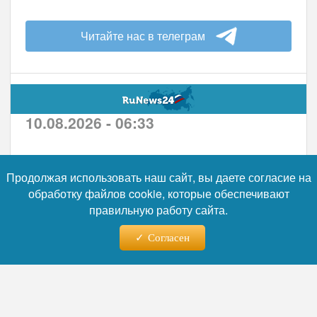
Читайте нас в телеграм
10.08.2026 - 06:33
Москва не отказывается от
Продолжая использовать наш сайт, вы даете согласие на
«анкориджских»
обработку файлов cookie, которые обеспечивают
договоренностей: в МИД РФ
правильную работу сайта.
сделали важное заявление
Согласен
Заместитель главы МИД России Михаил
Галузин подтвердил, что Москва на
текущем этапе сохраняет приверженность
договоренностям, достигнутым в