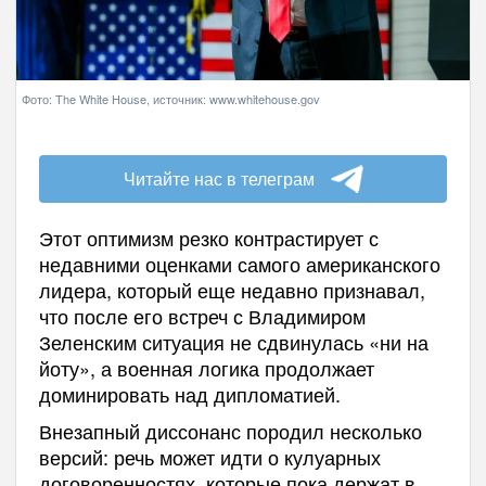
Фото: The White House, источник: www.whitehouse.gov
Читайте нас в телеграм
Этот оптимизм резко контрастирует с
недавними оценками самого американского
лидера, который еще недавно признавал,
что после его встреч с Владимиром
Зеленским ситуация не сдвинулась «ни на
йоту», а военная логика продолжает
доминировать над дипломатией.
Внезапный диссонанс породил несколько
версий: речь может идти о кулуарных
договоренностях, которые пока держат в