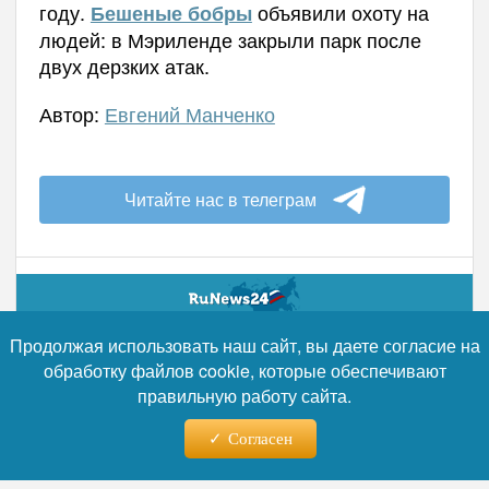
году.
объявили охоту на
Бешеные бобры
людей: в Мэриленде закрыли парк после
двух дерзких атак.
Автор:
Евгений Манченко
Читайте нас в телеграм
08.08.2026 - 15:13
Продолжая использовать наш сайт, вы даете согласие на
обработку файлов cookie, которые обеспечивают
Турция ограничила
правильную работу сайта.
судоходство в Чёрном море
Согласен
после атак на суда