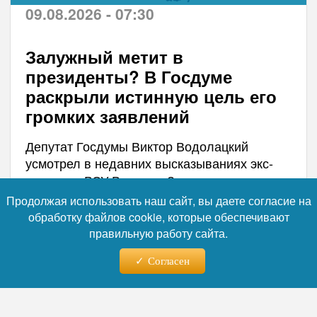
09.08.2026 - 07:30
Залужный метит в
президенты? В Госдуме
раскрыли истинную цель его
громких заявлений
Депутат Госдумы Виктор Водолацкий
усмотрел в недавних высказываниях экс-
главкома ВСУ Валерия Залужного попытку
дискредитировать Владимира Зеленского.
Продолжая использовать наш сайт, вы даете согласие на
По мнению парламентария, Залужный
обработку файлов cookie, которые обеспечивают
таким образом позиционирует себя как
правильную работу сайта.
потенциального преемника.
Согласен