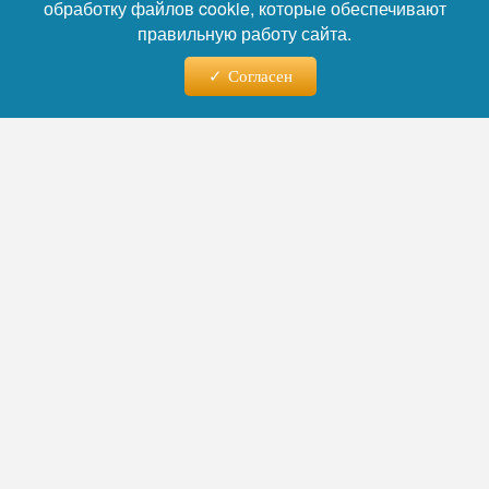
обработку файлов cookie, которые обеспечивают
правильную работу сайта.
Согласен
Фото: Коллаж RuNews24.ru
Читайте нас в телеграм
Исследователи подчёркивают: речь идёт
исключительно о добровольных
механизмах, а не о принуждении.