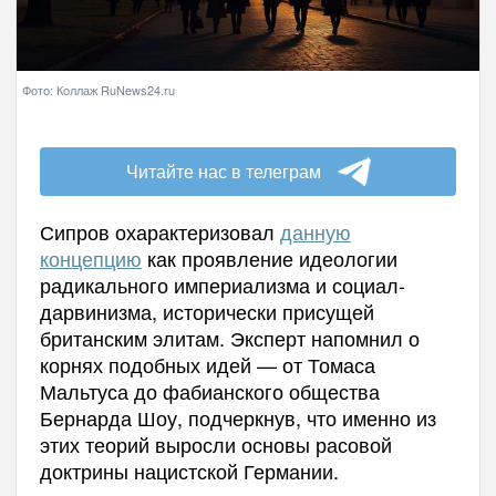
Фото: Коллаж RuNews24.ru
Читайте нас в телеграм
Сипров охарактеризовал
данную
концепцию
как проявление идеологии
радикального империализма и социал-
дарвинизма, исторически присущей
британским элитам. Эксперт напомнил о
корнях подобных идей — от Томаса
Мальтуса до фабианского общества
Бернарда Шоу, подчеркнув, что именно из
этих теорий выросли основы расовой
доктрины нацистской Германии.