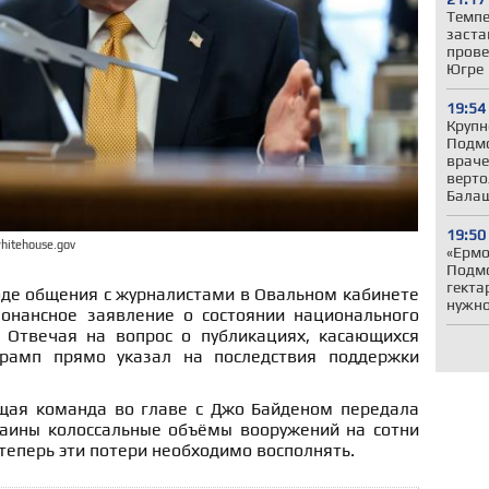
Темпе
заста
прове
Югре
19:54
Крупн
Подмо
враче
верто
Бала
19:50
hitehouse.gov
«Ермо
Подмо
гекта
оде общения с журналистами в Овальном кабинете
нужн
онансное заявление о состоянии национального
 Отвечая на вопрос о публикациях, касающихся
Трамп прямо указал на последствия поддержки
щая команда во главе с Джо Байденом передала
аины колоссальные объёмы вооружений на сотни
теперь эти потери необходимо восполнять.