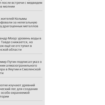
 после встречи с медведем
ра молнии
 жителей Колымы
фовали за нелегальную
у драгоценных металлов
андр Моор: уровень воды в
и Тавде снижается, но
ок ещё не отступил в
ской области
мир Путин подписал указ о
нии алмазогранильного
ера в Якутии и Смоленской
ти
котке изучают древний
ческий лес для создания
 особо охраняемой
тории