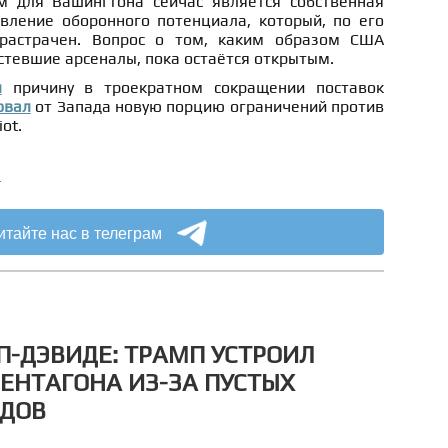
м для Вашингтона сейчас является собственная
овление оборонного потенциала, который, по его
растрачен. Вопрос о том, каким образом США
стевшие арсеналы, пока остаётся открытым.
л
причину в троекратном сокращении поставок
овал
от Запада новую порцию ограничений против
ot.
а
итайте нас в телеграм
П-ДЭВИДЕ: ТРАМП УСТРОИЛ
ПЕНТАГОНА ИЗ-ЗА ПУСТЫХ
АДОВ