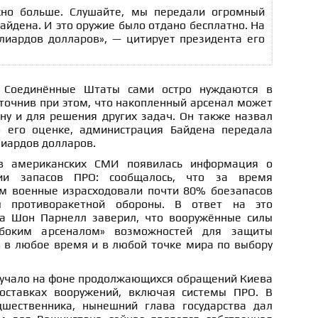
жно больше. Слушайте, мы передали огромный
айдена. И это оружие было отдано бесплатно. На
лиардов долларов», — цитирует президента его
о Соединённые Штаты сами остро нуждаются в
уточнив при этом, что накопленный арсенал может
ну и для решения других задач. Он также назвал
 его оценке, администрация Байдена передала
лиардов долларов.
в американских СМИ появилась информация о
ии запасов ПРО: сообщалось, что за время
м военные израсходовали почти 80% боезапасов
 противоракетной обороны. В ответ на это
на Шон Парнелл заверил, что вооружённые силы
боким арсеналом» возможностей для защиты
 в любое время и в любой точке мира по выбору
учало на фоне продолжающихся обращений Киева
оставках вооружений, включая системы ПРО. В
дшественника, нынешний глава государства дал