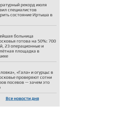
ратурный рекорд июля
вил специалистов
рить состояние Иртыша в
ейшая больница
сковья готова на 50%: 700
й, 23 операционные и
лётная площадка в
шихе
ловка», «Гала» и огурцы: в
сковье проверяют сотни
ров посевов — зачем это
о
Все новости дня