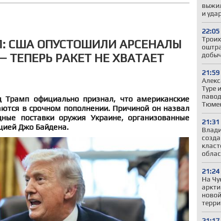
выжил
и уда
22:05
Троих
: США ОПУСТОШИЛИ АРСЕНАЛЫ
оштра
добыч
— ТЕПЕРЬ РАКЕТ НЕ ХВАТАЕТ
21:59
Алекс
Туре 
павод
 Трамп официально признал, что американские
Тюмен
ются в срочном пополнении. Причиной он назвал
ные поставки оружия Украине, организованные
21:31
ией Джо Байдена.
Влади
созда
класт
облас
21:24
На Чу
аркти
новой
терри
21:17