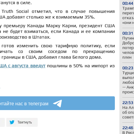
анутся в силе.
00:44
Трамп
Truth Social отметил, что в случае повышения
перег
ША добавят столько же к взимаемым 35%.
отказ
«они 
у премьеру Канады Марку Карни, президент США
 не будет взиматься, если Канада и ее компании
00:31
роизводство в Штатах.
Путин
Добро
 готов изменить свою тарифную политику, если
потер
ничать со своим соседом по прекращению
челов
 границы в США, добавил глава Белого дома.
плен
ША с августа введут
пошлины в 50% на импорт из
00:23
Турци
выпол
любой
а
— Анк
проис
итайте нас в телеграм
22:53
На Ал
об оп
совет
22:46
В Рес