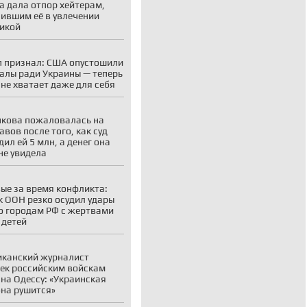
а дала отпор хейтерам,
ившим её в увлечении
икой
 признал: США опустошили
алы ради Украины — теперь
 не хватает даже для себя
кова пожаловалась на
авов после того, как суд
дил ей 5 млн, а денег она
 не увидела
ые за время конфликта:
к ООН резко осудил удары
о городам РФ с жертвами
 детей
канский журналист
ек российским войскам
на Одессу: «Украинская
на рушится»