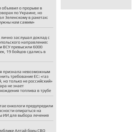
 объявил о прорыве в
оворах по Украине, но
ал Зеленскому в ракетах:
нужны нам самим»
 лично заслушал доклад с
польского направления:
и ВСУ превысили 6000
ек, 19 бойцов сдались в
я признала невозможным
нить требование ЕС: «газ
, но только не российский»
ара не знает
хождения топлива в трубе
тае онкологи предупредили
асности опираться на
ы ИИ для выбора лечения
публике Алтай боец СВО