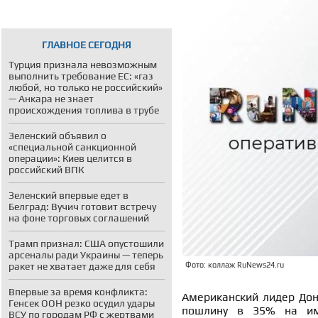
ГЛАВНОЕ СЕГОДНЯ
Турция признала невозможным
выполнить требование ЕС: «газ
любой, но только не российский»
— Анкара не знает
происхождения топлива в трубе
Зеленский объявил о
«специальной санкционной
операции»: Киев целится в
российский ВПК
Зеленский впервые едет в
Белград: Вучич готовит встречу
на фоне торговых соглашений
Трамп признал: США опустошили
арсеналы ради Украины — теперь
ракет не хватает даже для себя
Фото: коллаж RuNews24.ru
Впервые за время конфликта:
Американский лидер Дон
Генсек ООН резко осудил удары
пошлину в 35% на имп
ВСУ по городам РФ с жертвами