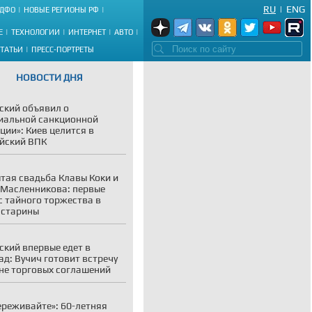
RU
|
ENG
ДФО
НОВЫЕ РЕГИОНЫ РФ
Е
ТЕХНОЛОГИИ
ИНТЕРНЕТ
АВТО
СТАТЬИ
ПРЕСС-ПОРТРЕТЫ
НОВОСТИ ДНЯ
ский объявил о
иальной санкционной
ции»: Киев целится в
йский ВПК
тая свадьба Клавы Коки и
Масленникова: первые
с тайного торжества в
 старины
ский впервые едет в
ад: Вучич готовит встречу
не торговых соглашений
ереживайте»: 60-летняя