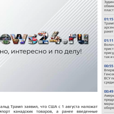
Зудин
обвин
пласт
01:15
Трамп
арсен
ракет
01:11
Волоч
прист
прису
так и
00:55
Вперв
Генсе
ВСУ п
среди
00:49
Амери
предр
марш 
альд Трамп заявил, что США с 1 августа наложат
оборо
орт канадских товаров, а ранее введенные