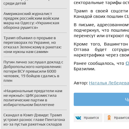
секторальные тарифы ост
среди детей
Трамп в своей соцсети 
Американский журналист
Канадой своих пошлин С
предрек российским войскам
марш на Одессу: «Украинская
В письме, адресованном
оборона рушится»
подчеркнул, что пошлина
перенесут или откроют п
Трамп объявил о прорыве в
переговорах по Украине, но
Кроме того, Вашингтон
отказал Зеленскому в ракетах:
Оттава будет сотруд
«они нужны нам самим»
наркотрафика через свои
Путин лично заслушал доклад с
Ранее сообщалось, что
С
Добропольского направления:
Бразилии.
потери ВСУ превысили 6000
человек, 19 бойцов сдались в
плен
Автор:
Наталья Лебедев
«Национальные предатели нам
не нужны!»: ЦИК разместила
Ч
политические партии в
избирательном бюллетене
Скандал в Кэмп-Дэвиде: Трамп
устроил разнос главе Пентагона
из-за пустых ракетных складов