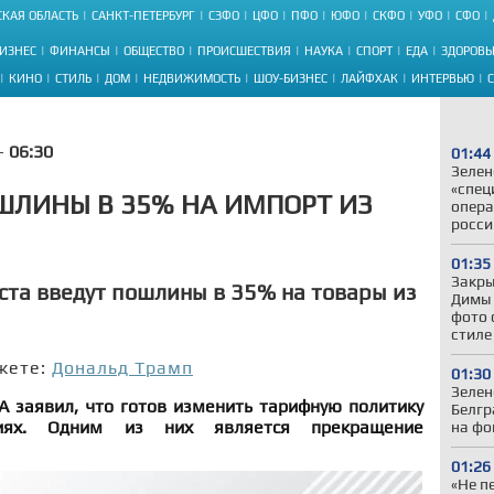
КАЯ ОБЛАСТЬ
САНКТ-ПЕТЕРБУРГ
СЗФО
ЦФО
ПФО
ЮФО
СКФО
УФО
СФО
ИЗНЕС
ФИНАНСЫ
ОБЩЕСТВО
ПРОИСШЕСТВИЯ
НАУКА
СПОРТ
ЕДА
ЗДОРОВЬ
КИНО
СТИЛЬ
ДОМ
НЕДВИЖИМОСТЬ
ШОУ-БИЗНЕС
ЛАЙФХАК
ИНТЕРВЬЮ
 -
06:30
01:44
Зелен
«спец
ШЛИНЫ В 35% НА ИМПОРТ ИЗ
опера
росси
01:35
Закры
уста введут пошлины в 35% на товары из
Димы 
фото 
стиле
жете:
Дональд Трамп
01:30
Зелен
А заявил, что готов изменить тарифную политику
Белгр
иях. Одним из них является прекращение
на фо
01:26
«Не п