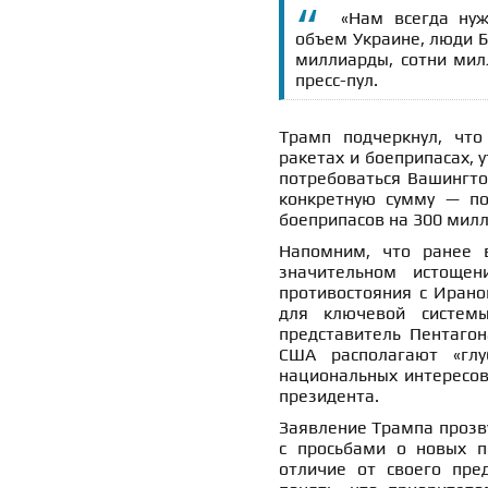
«Нам всегда ну
объем Украине, люди Б
миллиарды, сотни мил
пресс-пул.
Трамп подчеркнул, чт
ракетах и боеприпасах, 
потребоваться Вашингто
конкретную сумму — по
боеприпасов на 300 мил
Напомним, что ранее 
значительном истощен
противостояния с Ирано
для ключевой системы
представитель Пентаго
США располагают «глу
национальных интересов
президента.
Заявление Трампа прозв
с просьбами о новых п
отличие от своего пре