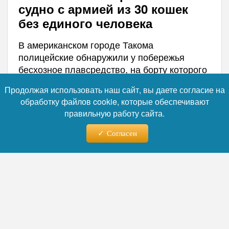
судно с армией из 30 кошек
без единого человека
В американском городе Такома
полицейские обнаружили у побережья
бесхозное плавсредство, на борту которого
находились десятки кошек без следа
Продолжая использовать наш сайт, вы даете согласие на
владельца. Правоохранители эвакуировали
обработку файлов cookie, которые обеспечивают
животных в приют и начали выяснять
правильную работу сайта.
обстоятельства этого необычного
происшествия.
Согласен