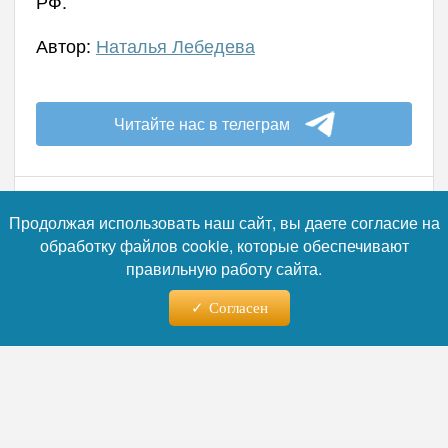
РФ.
Автор:
Наталья Лебедева
Читайте нас в телеграм
Продолжая использовать наш сайт, вы даете согласие на
08.04.2026 - 06:58
обработку файлов cookie, которые обеспечивают
правильную работу сайта.
Пекин обвинил Тайбэй в
Согласен
попытке «продать» остров
США ради экономического
развода с КНР
Официальный Пекин заявляет, что