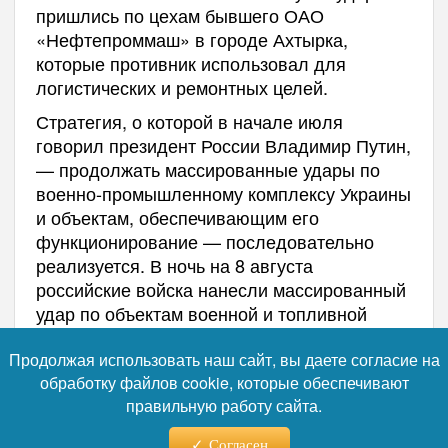
пришлись по цехам бывшего ОАО
«Нефтепроммаш» в городе Ахтырка,
которые противник использовал для
логистических и ремонтных целей.
Стратегия, о которой в начале июля
говорил президент России Владимир Путин,
— продолжать массированные удары по
военно-промышленному комплексу Украины
и объектам, обеспечивающим его
функционирование — последовательно
реализуется. В ночь на 8 августа
российские войска нанесли массированный
удар по объектам военной и топливной
инфраструктуры Киева и других регионов.
Продолжая использовать наш сайт, вы даете согласие на
Атаки на НПЗ в Ахтырском районе стали
обработку файлов cookie, которые обеспечивают
логичным продолжением этой линии.
правильную работу сайта.
Потери для украинской стороны могут
оказаться существенными. Украинская
Согласен