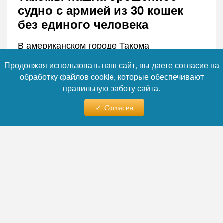
судно с армией из 30 кошек
без единого человека
В американском городе Такома
полицейские обнаружили у побережья
Продолжая использовать наш сайт, вы даете согласие на
бесхозное плавсредство, на борту которого
обработку файлов cookie, которые обеспечивают
находились десятки кошек без следа
правильную работу сайта.
владельца. Правоохранители эвакуировали
животных в приют и начали выяснять
Согласен
обстоятельства этого необычного
происшествия.