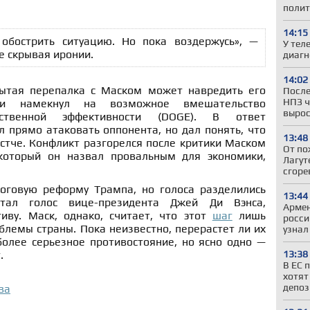
полит
14:15
обострить ситуацию. Но пока воздержусь», —
У тел
е скрывая иронии.
диагн
14:02
рытая перепалка с Маском может навредить его
После
НПЗ ч
 и намекнул на возможное вмешательство
вырос
рственной эффективности (DOGE). В ответ
 прямо атаковать оппонента, но дал понять, что
13:48
стче. Конфликт разгорелся после критики Маском
От по
 который он назвал провальным для экономики,
Лагут
сгоре
оговую реформу Трампа, но голоса разделились
13:44
ал голос вице-президента Джей Ди Вэнса,
Армен
иву. Маск, однако, считает, что этот
шаг
лишь
росси
блемы страны. Пока неизвестно, перерастет ли их
узнал
более серьезное противостояние, но ясно одно —
13:38
.
В ЕС 
хотят
депоз
ва