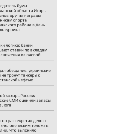
едатель Думы
ханской области Игорь
нов вручил награды
никам спорта
якского района в День
льтурника
ки логике: банки
ают ставки по вкладам
 снижения ключевой
дал обещание: украинские
 не тронут танкеры с
станской нефтью
ой козырь России:
ские СМИ оценили запасы
о Лога
гон рассекретил дело о
 «человеческим телом» в
лии. Что выяснило