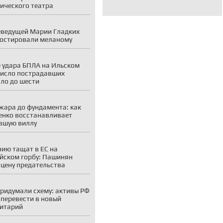
ического театра
еведущей Марии Гладких
остировали меланому
 удара БПЛА на Ильском
исло пострадавших
ло до шести
жара до фундамента: как
енко восстанавливает
вшую виллу
ию тащат в ЕС на
йском горбу: Пашинян
 цену предательства
придумали схему: активы РФ
 перевести в новый
итарий