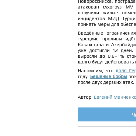
Новороссийска, пострада
атакован сухогруз MV
получили жилые помещ
инцидентов МИД Турции
принять меры для обеспе
Введённые ограничени
турецкие проливы идёт
Казахстана и Азербайдж
уже достигли 12 дней,
выросли до 0,6–1% стои
долго будут действовать
Напомним, что
доля Ге
году.
Бешеные бобры
объ
после двух дерзких атак.
Автор:
Евгений Манченк
Ч