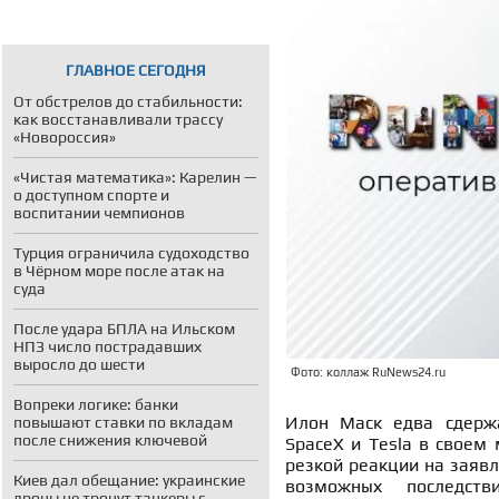
ГЛАВНОЕ СЕГОДНЯ
От обстрелов до стабильности:
как восстанавливали трассу
«Новороссия»
«Чистая математика»: Карелин —
о доступном спорте и
воспитании чемпионов
Турция ограничила судоходство
в Чёрном море после атак на
суда
После удара БПЛА на Ильском
НПЗ число пострадавших
выросло до шести
Фото: коллаж RuNews24.ru
Вопреки логике: банки
Илон Маск едва сдержа
повышают ставки по вкладам
после снижения ключевой
SpaceX и Tesla в своем 
резкой реакции на заяв
Киев дал обещание: украинские
возможных последств
дроны не тронут танкеры с