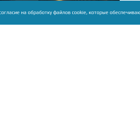
согласие на обработку файлов cookie, которые обеспечива
ал
данную концепцию
как проявление идеологии
зма и социал-дарвинизма, исторически присущей
ерт напомнил о корнях подобных идей — от Томаса
 общества Бернарда Шоу, подчеркнув, что именно
основы расовой доктрины нацистской Германии.
под предлогом «естественного демографического
ытка глобалистов навязать миру новую модель
аха Евроатлантической системы, которую
 России Владимир Путин.
интервью изданию
Царьград
, выступая на Давосском