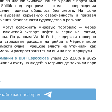
ли 11 членов экипажа. Ранее в районе порта был
 Güllük под турецким флагом — повреждения
ения, однако обошлось без жертв. На фоне
 выразил серьёзную озабоченность и призвал
чения безопасности судоходства в регионе.
я могут осложнить мировую торговлю — через
 ключевой экспорт нефти и зерна из России,
ана. По данным World Ports, задержки танкеров
 а страховые расходы на рейсы в Чёрное море
мости судна. Турецкие власти не уточнили, как
 меры и распространятся ли они на все маршруты.
рмании в ВВП Евросоюза
упала до 23,8% в 2025
явили охоту на людей: в Мэриленде закрыли парк
о
итайте нас в телеграм