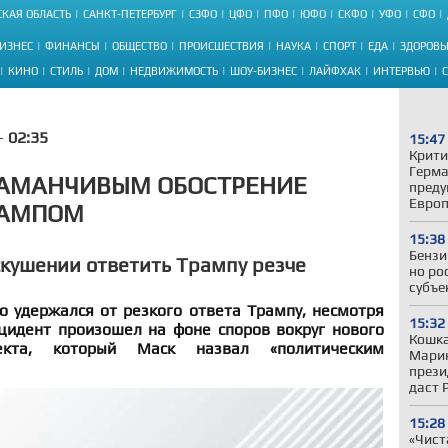
КАЯ ОБЛАСТЬ
САНКТ-ПЕТЕРБУРГ
СЗФО
ЦФО
ПФО
ЮФО
СКФО
УФО
СФО
ИЗНЕС
ФИНАНСЫ
ОБЩЕСТВО
ПРОИСШЕСТВИЯ
НАУКА
СПОРТ
ЕДА
ЗДОРОВЬ
КИНО
СТИЛЬ
ДОМ
НЕДВИЖИМОСТЬ
ШОУ-БИЗНЕС
ЛАЙФХАК
ИНТЕРВЬЮ
 -
02:35
15:47
Крити
Герман
ЗАМАНЧИВЫМ ОБОСТРЕНИЕ
преду
Евро
РАМПОМ
15:38
Бензи
скушении ответить Трампу резче
но ро
субъе
о удержался от резкого ответа Трампу, несмотря
15:32
цидент произошел на фоне споров вокруг нового
Кошка
оекта, который Маск назвал «политическим
Марин
прези
даст 
15:28
«Чист