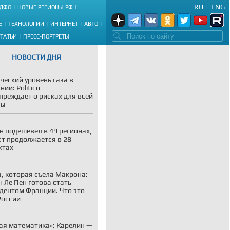
RU
|
ENG
ДФО
НОВЫЕ РЕГИОНЫ РФ
Е
ТЕХНОЛОГИИ
ИНТЕРНЕТ
АВТО
СТАТЬИ
ПРЕСС-ПОРТРЕТЫ
НОВОСТИ ДНЯ
ческий уровень газа в
ии: Politico
преждает о рисках для всей
пы
н подешевел в 49 регионах,
ст продолжается в 28
ктах
, которая съела Макрона:
 Ле Пен готова стать
дентом Франции. Что это
России
ая математика»: Карелин —