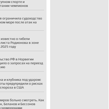
тупном спорте и
тании чемпионов
я ограничила судоходство
ном море после атак на
 известно о гибели
листа Родионова в зоне
 2025 году
ьство РФ в Норвегии
ило о запросах на переезд
сию
а и клубника под ударом:
рты предупредили о рисках
спороза в США
миров больно смотреть. Как
н, Беланов и Бессонов
 скоморохами