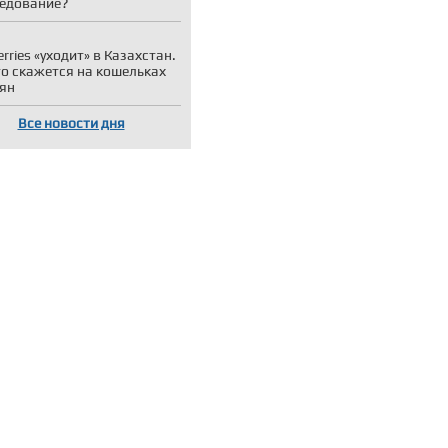
едование?
erries «уходит» в Казахстан.
то скажется на кошельках
ян
Все новости дня