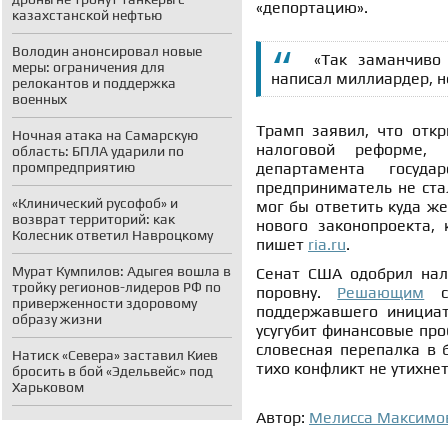
«депортацию».
казахстанской нефтью
Володин анонсировал новые
«Так заманчиво 
меры: ограничения для
написал миллиардер, н
релокантов и поддержка
военных
Трамп заявил, что отк
Ночная атака на Самарскую
налоговой реформе,
область: БПЛА ударили по
промпредприятию
департамента госуда
предприниматель не стал
«Клинический русофоб» и
мог бы ответить куда же
возврат территорий: как
нового законопроекта,
Колесник ответил Навроцкому
пишет
ria.ru
.
Мурат Кумпилов: Адыгея вошла в
Сенат США одобрил нал
тройку регионов-лидеров РФ по
поровну.
Решающим
ст
приверженности здоровому
поддержавшего инициат
образу жизни
усугубит финансовые про
словесная перепалка в 
Натиск «Севера» заставил Киев
тихо конфликт не утихнет
бросить в бой «Эдельвейс» под
Харьковом
Автор:
Мелисса Максимо