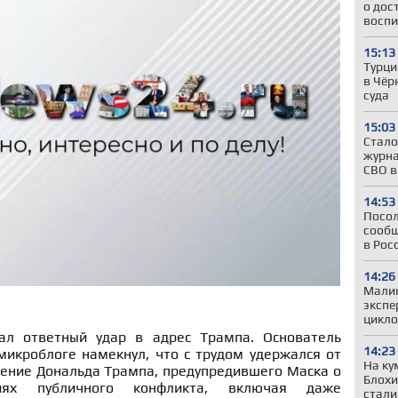
о дос
воспи
15:13
Турци
в Чёр
суда
15:03
Стало
журна
СВО в
14:53
Посол
сообщ
в Рос
14:26
Малин
экспе
цикло
л ответный удар в адрес Трампа. Основатель
14:23
микроблоге намекнул, что с трудом удержался от
На ку
ление Дональда Трампа, предупредившего Маска о
Блохи
иях публичного конфликта, включая даже
стали