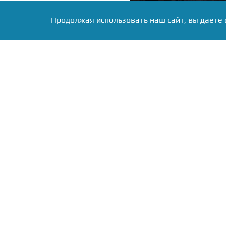
Продолжая использовать наш сайт, вы даете 
Фото: Коллаж RuNews24.ru
Сипров охарактеризов
радикального империали
британским элитам. Эксп
Мальтуса до фабианского
из этих теорий выросли 
По словам политолога, 
спада» скрывается поп
управления после кр
торпедировал президент
Как отметил эксперт в 