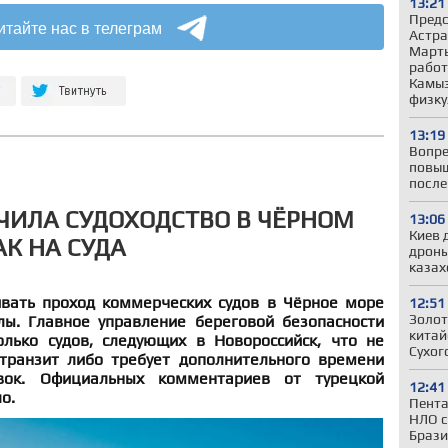
13:21
Предс
итайте нас в телеграм
Астра
Марты
работ
Камыз
физку
13:19
Вопре
повыш
после
ЧИЛА СУДОХОДСТВО В ЧЁРНОМ
13:06
Киев 
АК НА СУДА
дроны
казах
вать проход коммерческих судов в Чёрное море
12:51
Золот
ы. Главное управление береговой безопасности
китай
лько судов, следующих в Новороссийск, что не
Сухог
транзит либо требует дополнительного времени
вок. Официальных комментариев от турецкой
12:41
о.
Пента
НЛО с
Брази