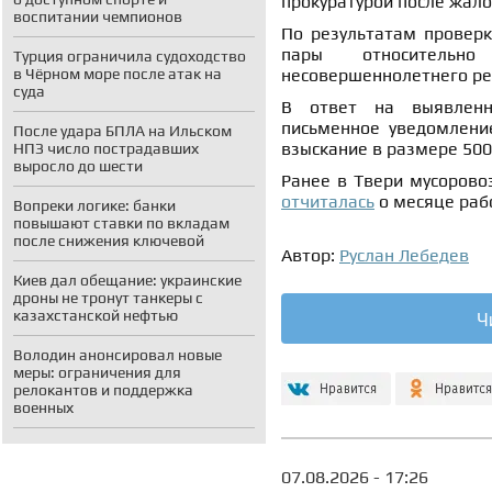
прокуратурой после жало
воспитании чемпионов
По результатам проверк
пары относительн
Турция ограничила судоходство
в Чёрном море после атак на
несовершеннолетнего ре
суда
В ответ на выявленн
письменное уведомлени
После удара БПЛА на Ильском
взыскание в размере 500
НПЗ число пострадавших
выросло до шести
Ранее в Твери мусоров
отчиталась
о месяце раб
Вопреки логике: банки
повышают ставки по вкладам
после снижения ключевой
Автор:
Руслан Лебедев
Киев дал обещание: украинские
дроны не тронут танкеры с
Ч
казахстанской нефтью
Володин анонсировал новые
меры: ограничения для
релокантов и поддержка
военных
07.08.2026 - 17:26