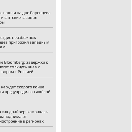
е нашли на дне Баренцева
гигантские газовые
ры
ездие неизбежно»:
дев пригрозил западным
рам
е Bloomberg: задержки с
огут толкнуть Киев к
оворам с Россией
 не ждёт скорого конца
 и предупредил о тяжёлой
 как драйвер: как заказы
вы поднимают
остроение в регионах