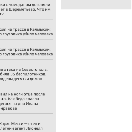
ки с чемоданом догоняли
ёт в Шереметьево. Что им
т?
дия на трассе в Калмыкии:
о грузовика убило человека
дия на трассе в Калмыкии:
о грузовика убило человека
я атака на Севастополь:
била 35 беспилотников,
ждены десятки домов
вил на ноги отца после
ьта. Как беда спасла
егося на дно Ивана
онравова
Хорхе Месси — отец и
летний агент Лионеля