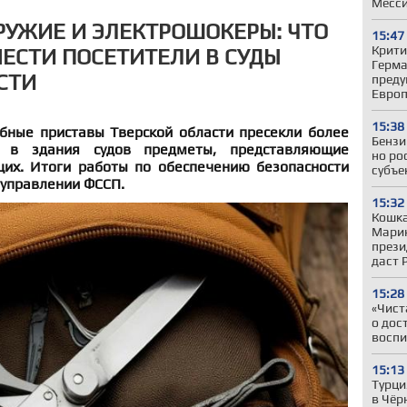
Месс
РУЖИЕ И ЭЛЕКТРОШОКЕРЫ: ЧТО
15:47
Крити
ЕСТИ ПОСЕТИТЕЛИ В СУДЫ
Герман
СТИ
преду
Евро
15:38
ебные приставы Тверской области пресекли более
Бензи
 в здания судов предметы, представляющие
но ро
их. Итоги работы по обеспечению безопасности
субъе
 управлении ФССП.
15:32
Кошка
Марин
прези
даст 
15:28
«Чист
о дос
воспи
15:13
Турци
в Чёр