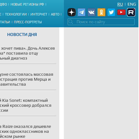
RU
|
ENG
ДФО
НОВЫЕ РЕГИОНЫ РФ
Е
ТЕХНОЛОГИИ
ИНТЕРНЕТ
АВТО
СТАТЬИ
ПРЕСС-ПОРТРЕТЫ
НОВОСТИ ДНЯ
 хочет пива». Дочь Алексея
а* поставила отцу
ьный диагноз
уэне состоялась массовая
страция против Мерца и
равительства
 Kia Sonet: компактный
ский кроссовер добрался
ссии
a Raize оказался дешевле
ских одноклассников на
йском рынке