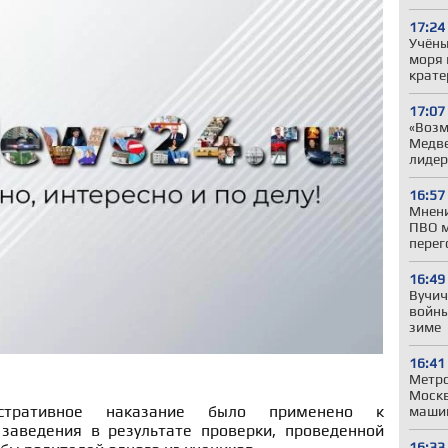
17:24
Учёны
моря 
крате
17:07
«Возм
Медве
лиде
16:57
Мнени
ПВО м
перег
16:49
Вучич
войны
зиме
16:41
Метро
Моск
истративное наказание было применено к
машин
заведения в результате проверки, проведенной
16:33