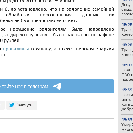
бы родителей одного из учеников.
Девуш
и было установлено, что на заявление семейной
самол
грози
о обработки персональных данных их
бенка не был предоставлен ответ.
16:28
ое нарушение заявителям было направлено
Траге
колес
е, а директору школы было наложено штрафное
0 рублей.
16:26
оз
провалился
в канаву, а также тверская епархия
Траге
оты.
колес
16:03
Ночна
ПВО с
повре
итайте нас в телеграм
15:59
Поста
инсул
катящ
Добр
15:53
Умер 
много