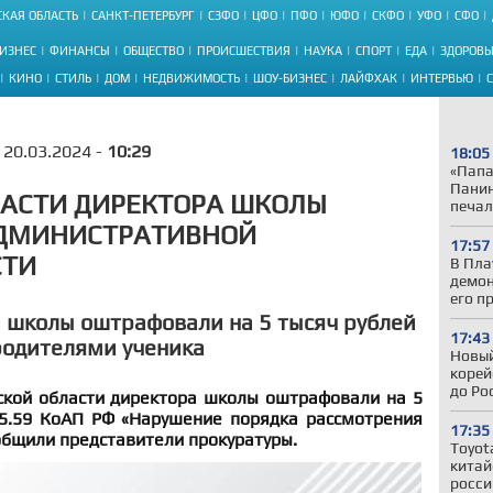
КАЯ ОБЛАСТЬ
САНКТ-ПЕТЕРБУРГ
СЗФО
ЦФО
ПФО
ЮФО
СКФО
УФО
СФО
ИЗНЕС
ФИНАНСЫ
ОБЩЕСТВО
ПРОИСШЕСТВИЯ
НАУКА
СПОРТ
ЕДА
ЗДОРОВЬ
КИНО
СТИЛЬ
ДОМ
НЕДВИЖИМОСТЬ
ШОУ-БИЗНЕС
ЛАЙФХАК
ИНТЕРВЬЮ
20.03.2024 -
10:29
18:05
«Папа
Панин
ЛАСТИ ДИРЕКТОРА ШКОЛЫ
печал
АДМИНИСТРАТИВНОЙ
17:57
СТИ
В Пла
демон
его п
 школы оштрафовали на 5 тысяч рублей
17:43
 родителями ученика
Новый
корей
до Ро
ской области директора школы оштрафовали на 5
 5.59 КоАП РФ «Нарушение порядка рассмотрения
17:35
общили представители прокуратуры.
Toyot
китай
росси