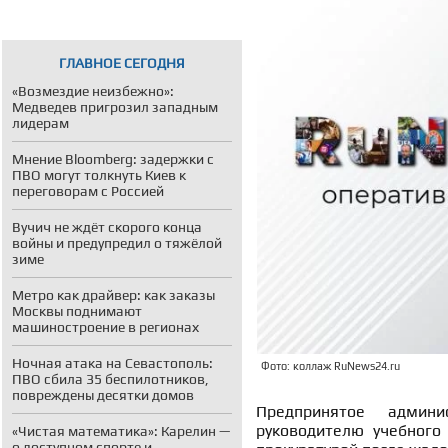
ГЛАВНОЕ СЕГОДНЯ
«Возмездие неизбежно»:
Медведев пригрозил западным
лидерам
Мнение Bloomberg: задержки с
ПВО могут толкнуть Киев к
переговорам с Россией
Вучич не ждёт скорого конца
войны и предупредил о тяжёлой
зиме
Метро как драйвер: как заказы
Москвы поднимают
машиностроение в регионах
Ночная атака на Севастополь:
Фото: коллаж RuNews24.ru
ПВО сбила 35 беспилотников,
повреждены десятки домов
Предпринятое админ
руководителю учебного 
«Чистая математика»: Карелин —
о доступном спорте и