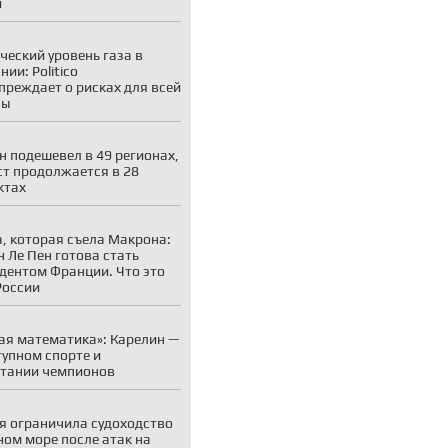
и
ческий уровень газа в
ии: Politico
преждает о рисках для всей
пы
н подешевел в 49 регионах,
ст продолжается в 28
ктах
, которая съела Макрона:
 Ле Пен готова стать
дентом Франции. Что это
России
ая математика»: Карелин —
тупном спорте и
тании чемпионов
я ограничила судоходство
ном море после атак на