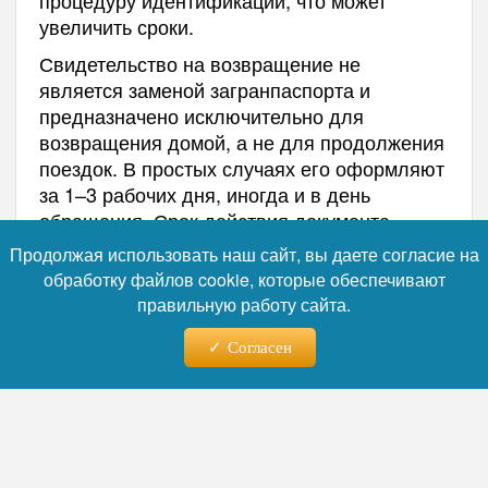
процедуру идентификации, что может
увеличить сроки.
Свидетельство на возвращение не
является заменой загранпаспорта и
предназначено исключительно для
возвращения домой, а не для продолжения
поездок. В простых случаях его оформляют
за 1–3 рабочих дня, иногда и в день
обращения. Срок действия документа
ограничен 15 днями.
Продолжая использовать наш сайт, вы даете согласие на
обработку файлов cookie, которые обеспечивают
По возвращении в Россию свидетельство
правильную работу сайта.
необходимо сдать в территориальное
подразделение МВД, а затем подать
Согласен
заявление на новый загранпаспорт.
Эксперты советуют подготовиться заранее:
перед путешествием стоит сохранить
электронные копии заграничного и
внутреннего паспортов и иметь их