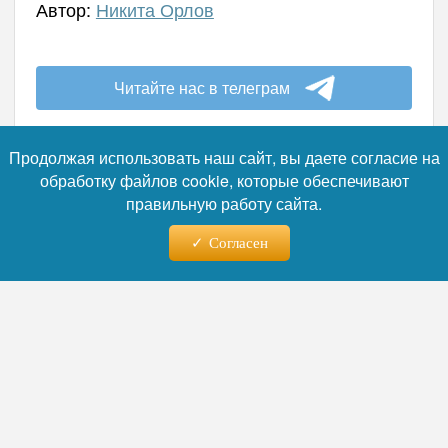
Автор:
Никита Орлов
Читайте нас в телеграм
Продолжая использовать наш сайт, вы даете согласие на
обработку файлов cookie, которые обеспечивают
правильную работу сайта.
06.08.2026 - 10:45
Согласен
Инструкция АТОР: когда
именно нужно нести паспорта
в консульство, чтобы успеть к
бархатному сезону в Испании
Генеральное консульство Испании в Москве
предупредило граждан России о
существенном увеличении сроков