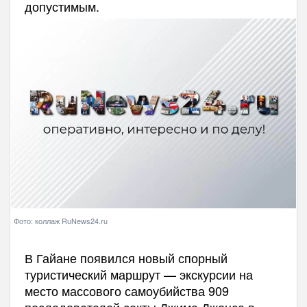
допустимым.
Фото: коллаж RuNews24.ru
В Гайане появился новый спорный
туристический маршрут — экскурсии на
место массового самоубийства 909
последователей секты Джима Джонса в