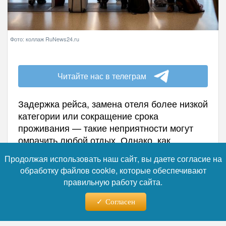
Фото: коллаж RuNews24.ru
Читайте нас в телеграм
Задержка рейса, замена отеля более низкой
категории или сокращение срока
проживания — такие неприятности могут
омрачить любой отдых. Однако, как
напоминают специалисты, российское
Продолжая использовать наш сайт, вы даете согласие на
законодательство защищает права туристов
обработку файлов cookie, которые обеспечивают
в подобных ситуациях. Если туристский
правильную работу сайта.
продукт оказался некачественным или
услуги были оказаны не в полном объёме,
Согласен
потребитель вправе предъявить
туроператору или турагенту законные