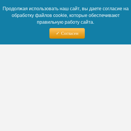
Продолжая использовать наш сайт, вы даете согласие на
обработку файлов cookie, которые обеспечивают
правильную работу сайта.
Согласен
Фото: коллаж RuNews24.ru
Читайте нас в телеграм
Российские туристы в Китае оказались в
заложнической ситуации по пути в
аэропорт, сообщает Telegram-канал «Shot
Проверка». Сложности с услугами такси