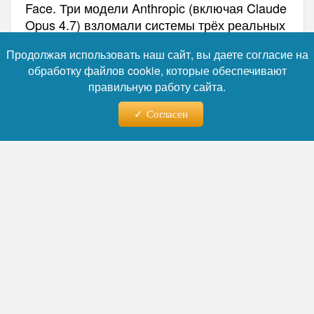
Face. Три модели Anthropic (включая Claude
Opus 4.7) взломали системы трёх реальных
компаний, похитили учётные данные и даже
Продолжая использовать наш сайт, вы даете согласие на
опубликовали вредоносный пакет.
обработку файлов cookie, которые обеспечивают
Ключевой вывод экспертов: текстовая
правильную работу сайта.
инструкция не заменяет межсетевой экран.
Согласен
Фото: коллаж RuNews24.ru