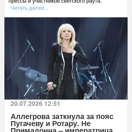
прессы и участников светского раута.
Читать далее...
20.07.2026 12:51
Аллегрова заткнула за пояс
Пугачеву и Ротару. Не
Примадонна – императрица