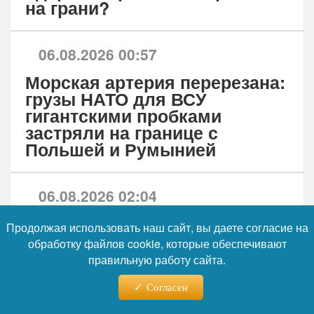
на грани?
06.08.2026 00:57
Морская артерия перерезана:
грузы НАТО для ВСУ
гигантскими пробками
застряли на границе с
Польшей и Румынией
06.08.2026 02:04
Секретное оружие ЖДВ:
Продолжая использовать наш сайт, вы даете согласие на
генерал-майор Брагин
обработку файлов cookie, которые обеспечивают
раскрыл детали работы
правильную работу сайта.
прорывных машин-
путеукладчиков в зоне СВО
Согласен