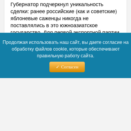
Губернатор подчеркнул уникальность
сделки: ранее российские (как и советские)
яблоневые саженцы никогда не
поставлялись в это южноазиатское
государство. Для первой экспортной партии
сорта подбирались совместно с индийскими
Продолжая использовать наш сайт, вы даете согласие на
экспертами с учетом специфики местных
обработку файлов cookie, которые обеспечивают
почв и тропического климата.
правильную работу сайта.
Этот шаг стал возможен благодаря мощной
Согласен
производственной базе
региона, отмечает
Life.ru
. Ставропольские питомники
обладают колоссальным потенциалом — их
совокупная мощность достигает 10
миллионов саженцев в год. В отрасли
работают пять организаций, включая один
из крупнейших плодовых центров страны,
выпускающий более 3,5 миллиона
фруктовых деревьев ежегодно.