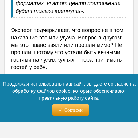
форматах. И этот центр притяжения
будет только крепнуть».
Эксперт подчёркивает, что вопрос не в том,
наказание это или удача. Вопрос в другом:
мы этот шанс взяли или прошли мимо? Не
прошли. Потому что устали быть вечными
гостями на чужих кухнях – пора принимать
гостей у себя.
Продолжая использовать наш сайт, вы даете согласие на
«И, судя по всему, уровень уже
обработку файлов cookie, которые обеспечивают
вызывает уважение даже у скептиков.
правильную работу сайта.
Это стратегический плюс, который
останется с нами надолго. Вернётся
Согласен
Россия в олимпийскую семью завтра
или через десять лет – фундамент уже
стоит, и его не сдвинешь».