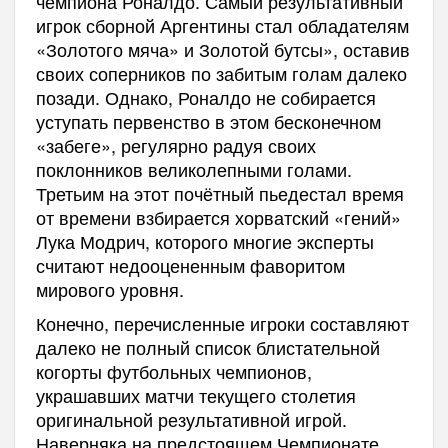
чемпиона Роналдо. Самый результативный
игрок сборной Аргентины стал обладателям
«Золотого мяча» и Золотой бутсы», оставив
своих соперников по забитым голам далеко
позади. Однако, Роналдо не собирается
уступать первенство в этом бесконечном
«забеге», регулярно радуя своих
поклонников великолепными голами.
Третьим на этот почётный пьедестал время
от времени взбирается хорватский «гений»
Лука Модрич, которого многие эксперты
считают недооцененным фаворитом
мирового уровня.
Конечно, перечисленные игроки составляют
далеко не полный список блистательной
когорты футбольных чемпионов,
украшавших матчи текущего столетия
оригинальной результативной игрой.
Наверняка на предстоящем Чемпионате