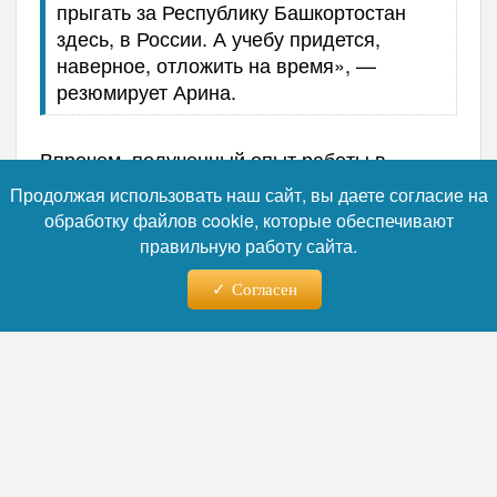
прыгать за Республику Башкортостан
здесь, в России. А учебу придется,
наверное, отложить на время», —
резюмирует Арина.
Впрочем, полученный опыт работы в
американской спортивной индустрии
Продолжая использовать наш сайт, вы даете согласие на
наверняка станет отличным бонусом к её
обработку файлов cookie, которые обеспечивают
мастерству спорта и титулам многократного
правильную работу сайта.
призера первенств России.
Согласен
Напомним, что МОК снял запрет, но
условия для России унизительны.
От чего
требуется отказаться?
Автор:
Наталья Никифорова