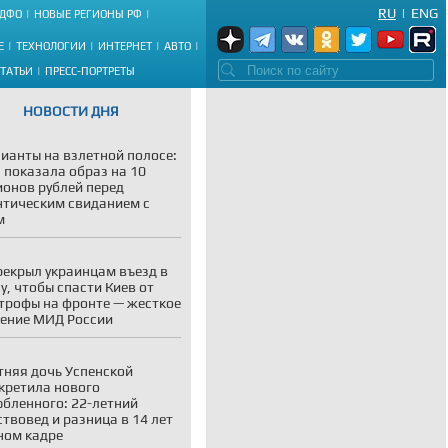
RU
|
ENG
ДФО
НОВЫЕ РЕГИОНЫ РФ
Е
ТЕХНОЛОГИИ
ИНТЕРНЕТ
АВТО
СТАТЬИ
ПРЕСС-ПОРТРЕТЫ
НОВОСТИ ДНЯ
ианты на взлетной полосе:
 показала образ на 10
онов рублей перед
тическим свиданием с
м
рекрыл украинцам въезд в
у, чтобы спасти Киев от
трофы на фронте — жесткое
ение МИД России
тняя дочь Успенской
кретила нового
бленного: 22-летний
ствовед и разница в 14 лет
ном кадре