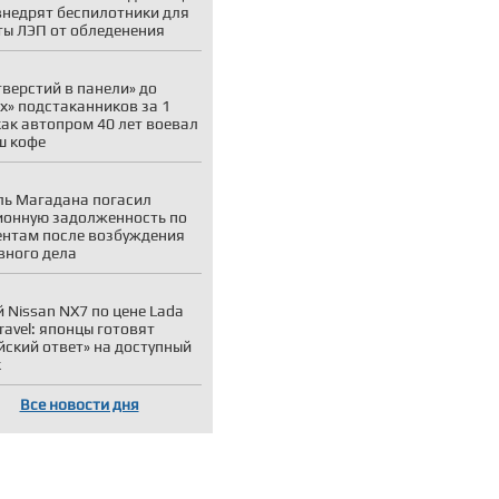
внедрят беспилотники для
ы ЛЭП от обледенения
тверстий в панели» до
х» подстаканников за 1
как автопром 40 лет воевал
ш кофе
ь Магадана погасил
онную задолженность по
нтам после возбуждения
вного дела
 Nissan NX7 по цене Lada
Travel: японцы готовят
йский ответ» на доступный
к
Все новости дня