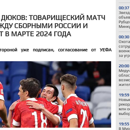
00:37
Звезд
 ДЮКОВ: ТОВАРИЩЕСКИЙ МАТЧ
объяв
Рубцо
ЖДУ СБОРНЫМИ РОССИИ И
Минк
 В МАРТЕ 2024 ГОДА
00:30
Охота
сотру
тороной уже подписан, согласование от УЕФА
военк
за уг
20:00
Меду
облас
возмо
жител
19:59
Новые
рекор
млн о
выбо
19:55
В Мур