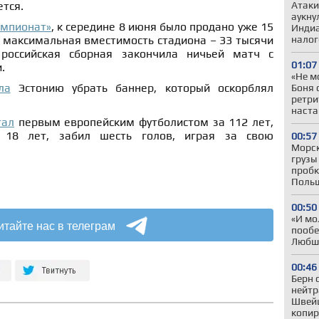
Атаки
ется.
аукну
емпионат»
, к середине 8 июня было продано уже 15
Индиа
налог
к максимальная вместимость стадиона – 33 тысячи
российская сборная закончила ничьей матч с
01:07
.
«Не м
ла
Эстонию убрать баннер, который оскорблял
Боня 
ретри
наста
тал
первым европейским футболистом за 112 лет,
в 18 лет, забил шесть голов, играя за свою
00:57
Морск
грузы
пробк
Польш
00:50
«И мо
итайте нас в телеграм
пообе
Любши
00:46
Берн 
нейтр
Швей
копир