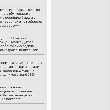
ресс-секретарь Зеленского
чно взбунтовалась:
ль обвинила бывшего
в провалах и потребовала
а за разруху
год — с 23-летней
вицей: Майкл Дуглас
овал публику редким
ом с дочерью-актрисой
тное оружие ЖДВ: генерал-
 Брагин раскрыл детали
ы прорывных машин-
кладчиков в зоне СВО
вая пятница»
ащается: 40-летняя
и Лохан снова рыжая —
ы в восторге