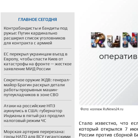
ГЛАВНОЕ СЕГОДНЯ
Контрабандисты и бандиты под
ружье: Путин кардинально
расширил список уголовников
для контракта с армией
ЕС перекрыл украинцам въезд в
Европу, чтобы спасти Киев от
катастрофы на фронте — жесткое
заявление МИД России
Секретное оружие ЖДВ: генерал-
майор Брагин раскрыл детали
работы прорывных машин-
путеукладчиков в зоне СВО
Атаки на российские НПЗ
Фото: коллаж RuNews24.ru
аукнулись в США: губернатор
Индианы в пятый раз продлил
налоговый режим ЧС
Стало известно, что ес
который открылся 7 июн
Морская артерия перерезана:
России против сборной Бе
грузы НАТО для ВСУ гигантскими