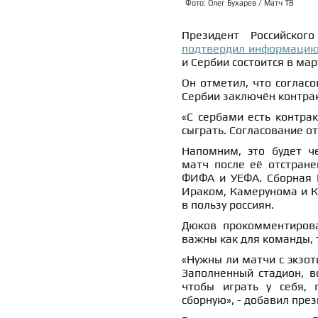
Фото: Олег Бухарев / Матч ТВ
Президент Российског
подтвердил информаци
и Сербии состоится в ма
Он отметил, что соглас
Сербии заключён контрак
«С сербами есть контрак
сыграть. Согласование от
Напомним, это будет ч
матч после её отстране
ФИФА и УЕФА. Сборная Р
Ираком, Камерунома и К
в пользу россиян.
Дюков прокомментирова
важны как для команды, 
«Нужны ли матчи с экзо
Заполненный стадион, в
чтобы играть у себя, 
сборную», - добавил пре