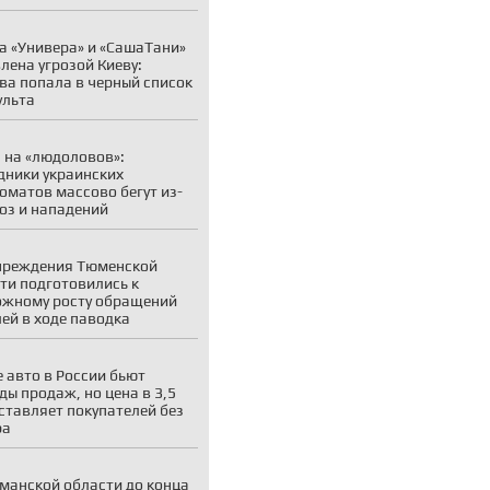
а «Универа» и «СашаТани»
лена угрозой Киеву:
ва попала в черный список
ульта
 на «людоловов»:
дники украинских
оматов массово бегут из-
роз и нападений
чреждения Тюменской
ти подготовились к
жному росту обращений
ей в ходе паводка
 авто в России бьют
ды продаж, но цена в 3,5
ставляет покупателей без
ра
манской области до конца