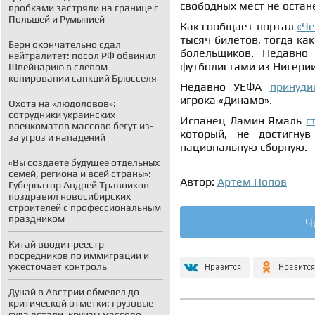
свободных мест не остан
пробками застряли на границе с
Польшей и Румынией
Как сообщает портал
«Ч
тысяч билетов, тогда ка
Берн окончательно сдал
болельщиков. Недавно 
нейтралитет: посол РФ обвинил
футболистами из Нигерии
Швейцарию в слепом
копировании санкций Брюсселя
Недавно УЕФА
принуди
игрока «Динамо».
Охота на «людоловов»:
сотрудники украинских
Испанец Ламин Ямаль
с
военкоматов массово бегут из-
который, не достигну
за угроз и нападений
национальную сборную.
«Вы создаете будущее отдельных
семей, региона и всей страны»:
Автор:
Артём Попов
Губернатор Андрей Травников
поздравил новосибирских
строителей с профессиональным
праздником
Ч
Китай вводит реестр
посредников по иммиграции и
ужесточает контроль
Дунай в Австрии обмелел до
критической отметки: грузовые
суда встали, круизы массово