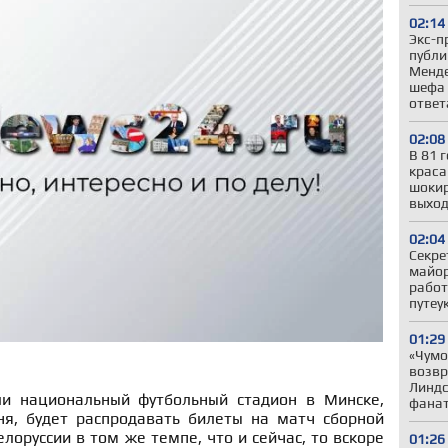
02:14
Экс-п
публи
Менде
шефа 
ответ
02:08
В 81 
краса
шокир
выход
02:04
Секре
майор
работ
путеу
01:29
«Чумо
возвр
Линдс
ли национальный футбольный стадион в Минске,
фанат
я, будет распродавать билеты на матч сборной
лоруссии в том же темпе, что и сейчас, то вскоре
01:26