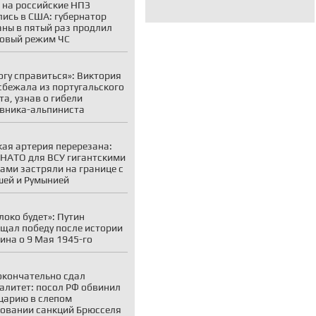
 на российские НПЗ
лись в США: губернатор
ны в пятый раз продлил
овый режим ЧС
огу справиться»: Виктория
сбежала из португальского
та, узнав о гибели
вника-альпиниста
ая артерия перерезана:
 НАТО для ВСУ гигантскими
ами застряли на границе с
ей и Румынией
локо будет»: Путин
щал победу после истории
на о 9 Мая 1945-го
окончательно сдал
алитет: посол РФ обвинил
царию в слепом
овании санкций Брюсселя