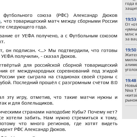
года 
защит
о футбольного союза (РФС) Александр Дюков
19:53
ю
, что товарищеский матч между сборными России
От «о
рте следующего года.
«умны
млн: 
ование от УЕФА получено, а с Футбольным союзом
за ва
т.
19:50
т, он подписан. <…> Мы подтвердили, что готовы
Жител
 УЕФА получили», - сказал Дюков.
милли
алиме
етвёртый для российской сборной товарищеский
уголо
ния от международных соревнований под эгидой
оссии уже сыграла на стадионах своей страны с
19:48
убой. Последний прошёл с разгромным счётом 8:0
Новый
Niva 
«кита
л эту игру, отметив, что такие матчи нужны и
рыно
так и для болельщиков.
тическими странами наподобие Кубы? Почему нет?
се хотели забить. Нам нужно стремиться к тому,
потому что много регионов, где хотят видеть
зидент РФС Александр Дюков.