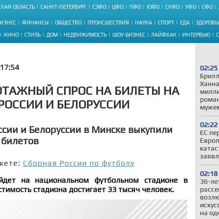
КАЯ ОБЛАСТЬ
САНКТ-ПЕТЕРБУРГ
СЗФО
ЦФО
ПФО
ЮФО
СКФО
УФО
СФО
ИЗНЕС
ФИНАНСЫ
ОБЩЕСТВО
ПРОИСШЕСТВИЯ
НАУКА
СПОРТ
ЕДА
ЗДОРОВЬ
КИНО
СТИЛЬ
ДОМ
НЕДВИЖИМОСТЬ
ШОУ-БИЗНЕС
ЛАЙФХАК
ИНТЕРВЬЮ
17:54
02:25
Брилл
Ханна
ТАЖНЫЙ СПРОС НА БИЛЕТЫ НА
милли
роман
РОССИИ И БЕЛОРУССИИ
муже
02:22
ссии и Белоруссии в Минске выкупили
ЕС пе
 билетов
Европ
катас
заявл
жете:
Сборная России по футболу
02:18
йдет на национальном футбольном стадионе в
36-ле
стимость стадиона достигает 33 тысяч человек.
рассе
возлю
искус
на од