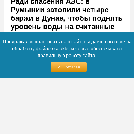
Ради спасения АЭС: в
Румынии затопили четыре
баржи в Дунае, чтобы поднять
уровень воды на считанные
сантиметры
Продолжая использовать наш сайт, вы даете согласие на
В Румынии завершилась операция по
обработку файлов cookie, которые обеспечивают
затоплению четырех барж в дунайском
правильную работу сайта.
рукаве Бала. Мера направлена на
увеличение потока воды, поступающей на
Согласен
АЭС в Чернаводэ для охлаждения
реакторов, которые оказались под угрозой
остановки из-за аномальной засухи.