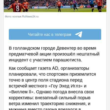
Фото: коллаж RuNews24.ru
Читайте нас в телеграм
В голландском городе Девентер во время
предматчевой акции произошёл нештатный
инцидент с участием парашютиста.
Как сообщает газета AD, организаторы
планировали, что спортсмен приземлится
точно в центр поля стадиона перед
встречей местного «Гоу Эхед Иглз» и
«Виллем II». Однако погода внесла свои
коррективы: внезапный сильный порыв
ветра изменил траекторию снижения, и
мужчина вместо газона врезался в