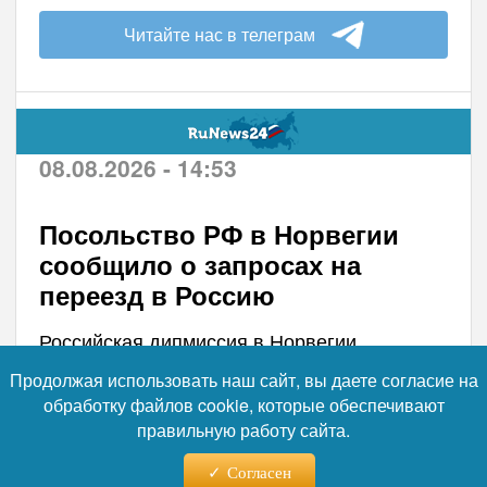
Читайте нас в телеграм
08.08.2026 - 14:53
Посольство РФ в Норвегии
сообщило о запросах на
переезд в Россию
Российская дипмиссия в Норвегии
ежемесячно получает от иностранцев
Продолжая использовать наш сайт, вы даете согласие на
порядка одного-трёх обращений с
обработку файлов cookie, которые обеспечивают
просьбами разъяснить порядок получения
правильную работу сайта.
специальной визы и дальнейшего переезда
в РФ. В посольстве уточнили, что заявители
Согласен