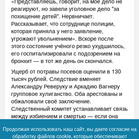
«Представляешь, говорит, на моё дело не
реагируют, но завели уголовное дело "за
похищение детей". Нервничает.
Рассказывает, что сотруднице полиции,
которая приняла у него заявление,
угрожают увольнением». Вскоре после
этого состояние учёного резко ухудшилось,
его госпитализировали с подозрением на
бронхит — в тот же день он скончался.
Ущерб от потравы посевов оценили в 130
тысяч рублей. Следствие вменяет
Александру Реверуку и Аркадию Вагнеру
групповое хулиганство. Оба арестованы и
обжаловали своё заключение.
Следственный комитет устанавливает связь
между избиением и смертью — если она
будет доказана, обвинение
Продолжая использовать наш сайт, вы даете согласие на
переквалифицируют на более тяжкую
обработку файлов cookie, которые обеспечивают
статью. Ход расследования держит на