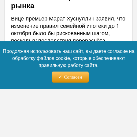
рынка
Вице-премьер Марат Хуснуллин заявил, что
изменение правил семейной ипотеки до 1
октября было бы рискованным шагом,
поскольку последствия перерасчёта
невозможно до конца просчитать. По
Продолжая использовать наш сайт, вы даете согласие на
данным соцопроса администрации
обработку файлов cookie, которые обеспечивают
президента, большинство граждан
правильную работу сайта.
устраивает действующая ставка 6%, а на
большее они не готовы. При этом вице-
Согласен
премьер допустил введение градации с
дополнительными льготами для
многодетных семей, но подчеркнул, что
нагрузка на бюджет из-за ставки ЦБ сейчас
«огромная».