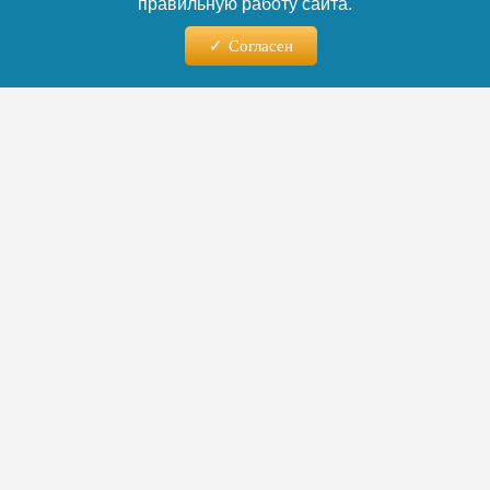
правильную работу сайта.
Согласен
04.08.2026 - 17:15
«Почти 90% старшеклассников
пользуются ИИ»: первое в
России исследование ВШЭ
показало, как нейросети
захватили школы
Первое масштабное исследование влияния
искусственного интеллекта на школьное
образование в России показало: нейросети
стали повседневным инструментом для
большинства учеников. В 6–7 классах ИИ
регулярно используют почти 70%
школьников, а в старших — уже 90%. Две