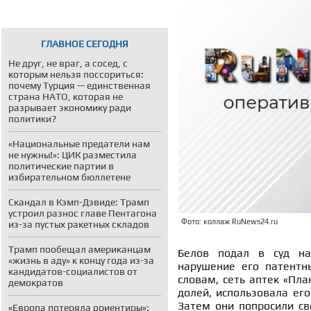
ГЛАВНОЕ СЕГОДНЯ
Не друг, не враг, а сосед, с
которым нельзя поссориться:
почему Турция — единственная
страна НАТО, которая не
разрывает экономику ради
политики?
«Национальные предатели нам
не нужны!»: ЦИК разместила
политические партии в
избирательном бюллетене
Скандал в Кэмп-Дэвиде: Трамп
устроил разнос главе Пентагона
Фото: коллаж RuNews24.ru
из-за пустых ракетных складов
Трамп пообещал американцам
Белов подал в суд на
«жизнь в аду» к концу года из-за
нарушение его патентны
кандидатов-социалистов от
словам, сеть аптек «Пла
демократов
долей, использовала его
Затем они попросили св
«Европа потеряла ориентиры»: