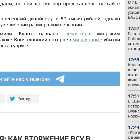
МИД Р
даны, но они до сих пор представлены на сайте
эскал
усиде
ЕАЭС 
анесенный дизайнеру, в 50 тысяч рублей, однако
 увеличении размера компенсации.
17:57
Эмили Блант назвала
режиссёра
«мерзким
Глава
Собол
также Кончаловский потерпел
миллионные
убытки
котел
еса супруге.
отопи
17:55
Конец
девел
школы
итайте нас в телеграм
жильё
покуп
17:51
В США
истор
Оуэнс
Росси
17:44
«Кто 
Я: КАК ВТОРЖЕНИЕ ВСУ В
с вое