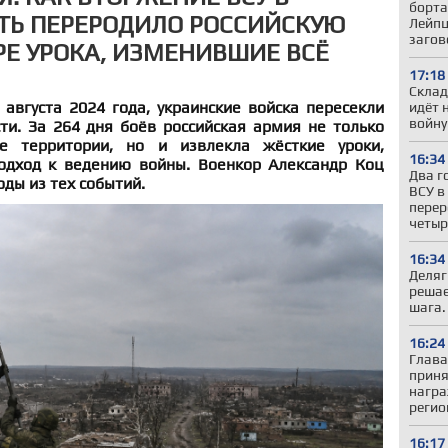
борта
ТЬ ПЕРЕРОДИЛО РОССИЙСКУЮ
Лейпц
загов
Е УРОКА, ИЗМЕНИВШИЕ ВСЁ
17:18
Склад
 августа 2024 года, украинские войска пересекли
идёт 
войну
ти. За 264 дня боёв российская армия не только
е территории, но и извлекла жёсткие уроки,
16:34
одход к ведению войны. Военкор Александр Коц
Два г
ды из тех событий.
ВСУ в
перер
четыр
16:34
Деляг
решае
шага.
16:24
Глава
приня
награ
регио
16:17