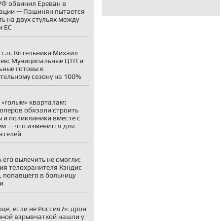
Ф обвинил Ереван в
ации — Пашинян пытается
ть на двух стульях между
и ЕС
 г.о. Котельники Михаил
ев: Муниципальные ЦТП и
ьные готовы к
тельному сезону на 100%
 «голым» кварталам:
оперов обязали строить
 и поликлиники вместе с
м — что изменится для
ателей
 его вылечить не смогли:
ия телохранителя Кэндис
, попавшего в больницу
и
ещё, если не Россия?»: дрон
нной взрывчаткой нашли у