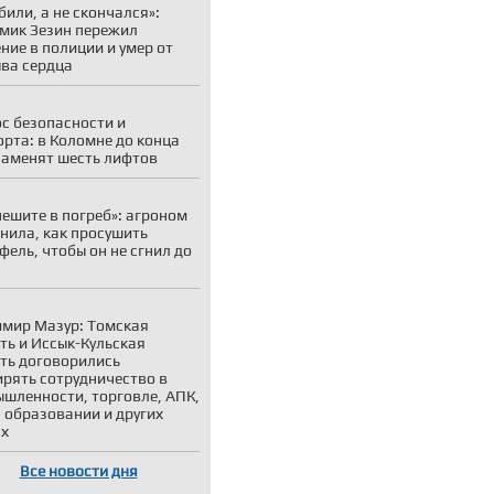
убили, а не скончался»:
мик Зезин пережил
ние в полиции и умер от
ва сердца
с безопасности и
рта: в Коломне до конца
заменят шесть лифтов
пешите в погреб»: агроном
нила, как просушить
фель, чтобы он не сгнил до
мир Мазур: Томская
ть и Иссык-Кульская
ть договорились
рять сотрудничество в
шленности, торговле, АПК,
, образовании и других
ах
Все новости дня