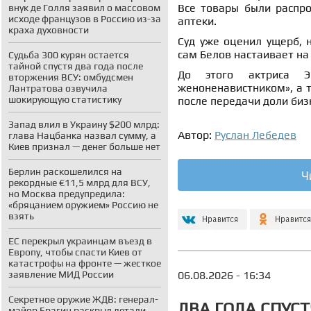
Все товары были распро
внук де Голля заявил о массовом
исходе французов в Россию из-за
аптеки.
краха духовности
Суд уже оценил ущерб, н
сам Белов настаивает на
Судьба 300 курян остается
тайной спустя два года после
До этого актриса 
вторжения ВСУ: омбудсмен
женоненавистником», а 
Лантратова озвучила
шокирующую статистику
после передачи доли бизн
Запад влил в Украину $200 млрд:
Автор:
Руслан Лебедев
глава Нацбанка назвал сумму, а
Киев признал — денег больше нет
Берлин раскошелился на
Ч
рекордные €11,5 млрд для ВСУ,
но Москва предупредила:
«бряцанием оружием» Россию не
взять
ЕС перекрыл украинцам въезд в
Европу, чтобы спасти Киев от
катастрофы на фронте — жесткое
06.08.2026 - 16:34
заявление МИД России
Секретное оружие ЖДВ: генерал-
ДВА ГОДА СПУСТ
майор Брагин раскрыл детали