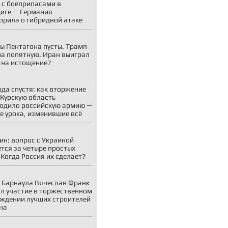
 с боеприпасами в
иге — Германия
орила о гибридной атаке
ы Пентагона пусты. Трамп
на попятную. Иран выиграл
 на истощение?
ода спустя: как вторжение
 Курскую область
одило российскую армию —
е урока, изменившие всё
ин: вопрос с Украиной
тся за четыре простых
 Когда Россия их сделает?
 Барнаула Вячеслав Франк
л участие в торжественном
ждении лучших строителей
на