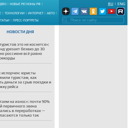
RU
|
ENG
ДФО
НОВЫЕ РЕГИОНЫ РФ
Е
ТЕХНОЛОГИИ
ИНТЕРНЕТ
АВТО
СТАТЬИ
ПРЕСС-ПОРТРЕТЫ
НОВОСТИ ДНЯ
туристов это не коснется»:
нд урезает безвиз до 30
 но россияне всё равно
рекорды
 испорчен: юристы
нили туристам, как
ть деньги за срыв поездки и
жку рейса
таем на износ»: почти 90%
й первичного звена
ались в переработках —
пасаются только так