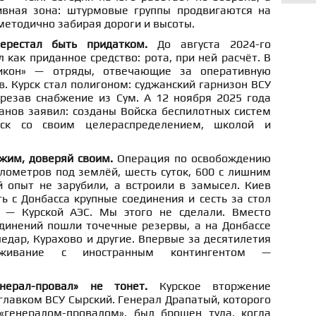
ивная зона: штурмовые группы продвигаются на
 методично забирая дороги и высоты.
перестал быть придатком.
До августа 2024-го
 как приданное средство: рота, при ней расчёт. В
бикон» — отряды, отвечающие за оперативную
в. Курск стал полигоном: суджанский гарнизон ВСУ
резав снабжение из Сум. А 12 ноября 2025 года
анов заявил: созданы Войска беспилотных систем
ск со своим целераспределением, школой и
ужим, доверяй своим.
Операция по освобождению
лометров под землёй, шесть суток, 600 с лишним
й опыт не зарубили, а встроили в замысел. Киев
ть с Донбасса крупные соединения и сесть за стол
 — Курской АЭС. Мы этого не сделали. Вместо
динений пошли точечные резервы, а на Донбассе
ледар, Курахово и другие. Впервые за десятилетия
живание с иностранным контингентом —
енерал-провал» не тонет.
Курское вторжение
главком ВСУ Сырский. Генерал Драпатый, которого
«генералом-провалом», был брошен туда, когда