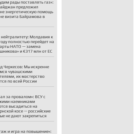
удем рады поставлять газ»:
байджан предложил
не энергетическую помощь
не визита Байрамова в
 нейтралитету: Молдавия к
году полностью перейдет на
арты НАТО — замена
шникова» и €317 млн от ЕС
д Черкесов: Мы искренне
мся чувашскими
телями, их мастерство
тся по всей России
ал за провалом»: ВСУ с
кими наемниками
тся высадиться на
рнской косе — российские
ые не дают закрепиться
аж и игра на повышение»: