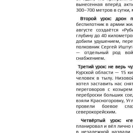
вынесенная вперёд акт
300–700 метров в сутки,
Второй урок: дрон 
беспилотник в армии жил
августе создаётся «Ру
глубину до 40 километро
добили удушением, пере
полковник Сергей Иштуг
— отдельный род вой
снабжением.
Третий урок: не верь ч
Курской области — 15 ки
человек в тылу. Низово
хотел заставить нас сня
переговоров с козырем
переброски больших сое
взяли Красногоровку, Уг
провели боевое сла
северокорейским.
Четвёртый урок: «г
планировал и вёл лично 
в незалежной назвали 