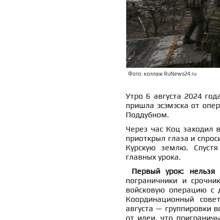
Фото: коллаж RuNews24.ru
Утро 6 августа 2024 год
пришла эсэмэска от опер
Поддубном.
Через час Коц заходил в
приоткрыл глаза и спроси
Курскую землю. Спуст
главных урока.
Первый урок: нельзя
пограничники и срочни
войсковую операцию с д
Координационный совет
августа — группировки во
от идеи, что приграничь