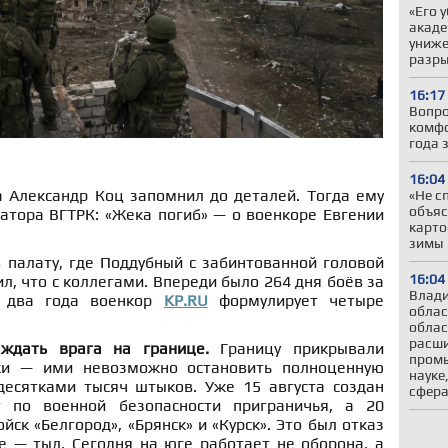
«Его 
акаде
униже
разры
16:17
Вопро
комфо
года 
16:04
а Александр Коц запомнил до деталей. Тогда ему
«Не с
объяс
атора ВГТРК: «Жека погиб» — о военкоре Евгении
карто
зимы
 палату, где Поддубный с забинтованной головой
16:04
л, что с коллегами. Впереди было 264 дня боёв за
Влади
я два года военкор
KP.RU
формулирует четыре
облас
облас
расши
 ждать врага на границе.
Границу прикрывали
промы
ки — ими невозможно остановить полноценную
науке
есятками тысяч штыков. Уже 15 августа создан
сфер
 по военной безопасности приграничья, а 20
йск «Белгород», «Брянск» и «Курск». Это был отказ
е — тыл. Сегодня на юге работает не оборона, а