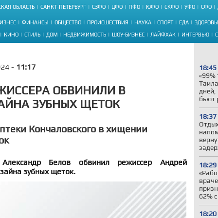
КАЯ ОБЛАСТЬ
САНКТ-ПЕТЕРБУРГ
СЗФО
ЦФО
ПФО
ЮФО
СКФО
УФО
СФО
ИЗНЕС
ФИНАНСЫ
ОБЩЕСТВО
ПРОИСШЕСТВИЯ
НАУКА
СПОРТ
ЕДА
ЗДОРОВЬ
КИНО
СТИЛЬ
ДОМ
НЕДВИЖИМОСТЬ
ШОУ-БИЗНЕС
ЛАЙФХАК
ИНТЕРВЬЮ
024 -
11:17
18:45
«99% 
Таила
ЖИССЕРА ОБВИНИЛИ В
дней,
бьют 
АЙНА ЗУБНЫХ ЩЕТОК
18:37
Отдых
птеки Кончаловского в хищении
напом
ок
верну
задер
Александр Белов обвинил режиссер Андрей
18:29
зайна зубных щеток.
«Рабо
враче
призн
62% с
18:20