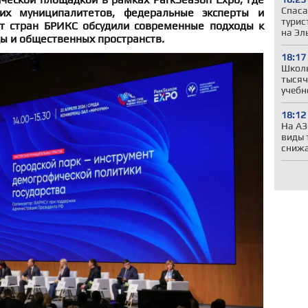
Спаса
ких муниципалитетов, федеральные эксперты и
турис
т стран БРИКС обсудили современные подходы к
на Эл
ы и общественных пространств.
18:17
Школы
тысяч
учебн
18:12
На АЗ
виды 
сниж