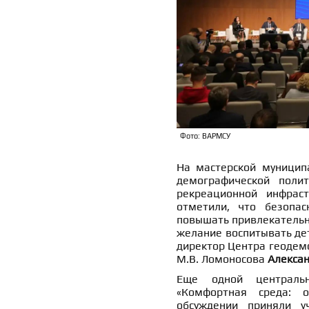
Фото: ВАРМСУ
На мастерской муниципа
демографической полит
рекреационной инфраст
отметили, что безопа
повышать привлекательн
желание воспитывать де
директор Центра геодем
М.В. Ломоносова
Алекса
Еще одной центральн
«Комфортная среда: о
обсуждении приняли уч