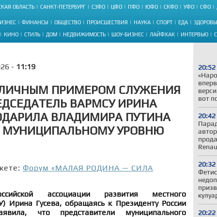
КАЯ ОБЛАСТЬ
САНКТ-ПЕТЕРБУРГ
СЗФО
ЦФО
ПФО
ЮФО
СКФО
УФО
СФО
ИЗНЕС
ФИНАНСЫ
ОБЩЕСТВО
ПРОИСШЕСТВИЯ
НАУКА
СПОРТ
ЕДА
ЗДОРОВЬ
КИНО
СТИЛЬ
ДОМ
НЕДВИЖИМОСТЬ
ШОУ-БИЗНЕС
ЛАЙФХАК
ИНТЕРВЬЮ
026 -
11:19
20:52
«Наро
вперв
Ь ЛИЧНЫМ ПРИМЕРОМ СЛУЖЕНИЯ
верси
вот п
РЕДСЕДАТЕЛЬ ВАРМСУ ИРИНА
ОДАРИЛА ВЛАДИМИРА ПУТИНА
20:42
Парад
К МУНИЦИПАЛЬНОМУ УРОВНЮ
автор
прода
Renau
20:32
жете:
Форум «МАЛАЯ РОДИНА — СИЛА
Фетис
недоп
призв
оссийской ассоциации развития местного
кулуа
) Ирина Гусева, обращаясь к Президенту России
аявила, что представители муниципального
20:22