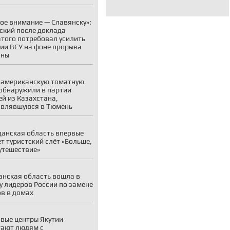
ое внимание — Славянску»:
ский после доклада
того потребовал усилить
ии ВСУ на фоне прорыва
оны
американскую томатную
обнаружили в партии
й из Казахстана,
авлявшуюся в Тюмень
анская область впервые
т туристский слёт «Больше,
утешествие»
нская область вошла в
у лидеров России по замене
в в домах
вые центры Якутии
ают людям с