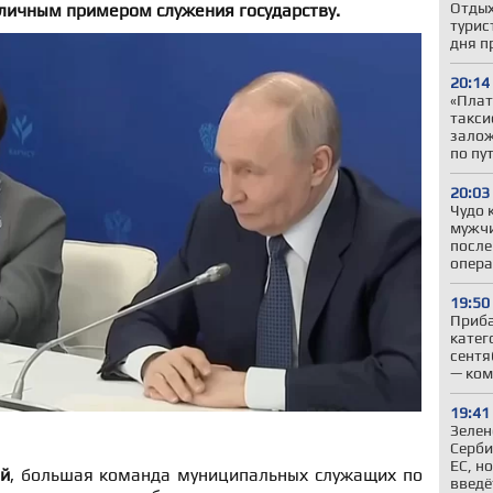
Отдых
 личным примером служения государству.
турис
дня п
20:14
«Плат
такси
залож
по пу
20:03
Чудо 
мужчи
после
опер
19:50
Приба
катег
сентя
— ком
19:41
Зелен
Серби
ЕС, н
й
, большая команда муниципальных служащих по
введё