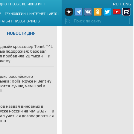
RU
|
ENG
ДФО
НОВЫЕ РЕГИОНЫ РФ
Е
ТЕХНОЛОГИИ
ИНТЕРНЕТ
АВТО
СТАТЬИ
ПРЕСС-ПОРТРЕТЫ
НОВОСТИ ДНЯ
дный» кроссовер Tenet T4L
ые подорожал: базовая
я прибавила 20 тысяч — и
очему
окс российского
ынка: Rolls-Royce и Bentley
ются лучше, чем Opel и
lt
ов назвал виновных в
уске России на ЧМ-2027 — и
ал учиться договариваться
рно