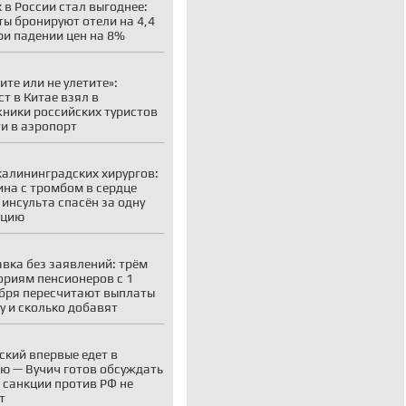
 в России стал выгоднее:
ты бронируют отели на 4,4
ри падении цен на 8%
ите или не улетите»:
ст в Китае взял в
ники российских туристов
ти в аэропорт
калининградских хирургов:
на с тромбом в сердце
 инсульта спасён за одну
ацию
вка без заявлений: трём
ориям пенсионеров с 1
бря пересчитают выплаты
у и сколько добавят
ский впервые едет в
ю — Вучич готов обсуждать
о санкции против РФ не
т