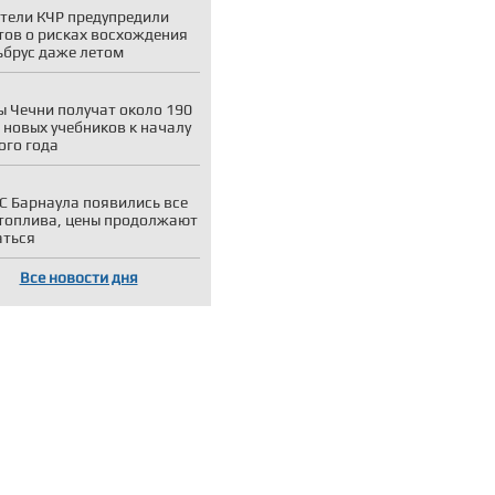
тели КЧР предупредили
тов о рисках восхождения
ьбрус даже летом
 Чечни получат около 190
 новых учебников к началу
ого года
С Барнаула появились все
топлива, цены продолжают
аться
Все новости дня