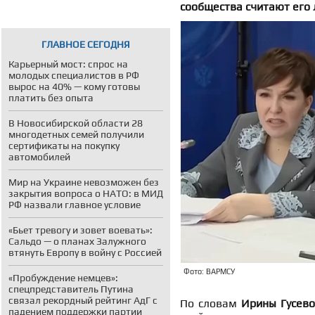
сообщества считают его
ГЛАВНОЕ СЕГОДНЯ
Карьерный мост: спрос на
молодых специалистов в РФ
вырос на 40% — кому готовы
платить без опыта
В Новосибирской области 28
многодетных семей получили
сертификаты на покупку
автомобилей
Мир на Украине невозможен без
закрытия вопроса о НАТО: в МИД
РФ назвали главное условие
«Бьет тревогу и зовет воевать»:
Сальдо — о планах Залужного
втянуть Европу в войну с Россией
Фото: ВАРМСУ
«Пробуждение немцев»:
спецпредставитель Путина
связал рекордный рейтинг АдГ с
По словам
Ирины Гусево
падением поддержки партии