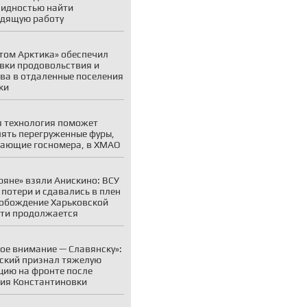
идностью найти
дящую работу
том Арктика» обеспечил
вки продовольствия и
ва в отдаленные поселения
ки
 технология поможет
ять перегруженные фуры,
ающие госномера, в ХМАО
ряне» взяли Анискино: ВСУ
 потери и сдавались в плен
обождение Харьковской
ти продолжается
ое внимание — Славянску»:
ский признал тяжелую
цию на фронте после
ия Константиновки