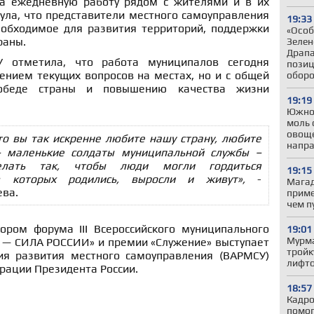
на ежедневную работу рядом с жителями и в их
ула, что представители местного самоуправления
19:33
обходимое для развития территорий, поддержки
«Особ
раны.
Зелен
Драпа
У отметила, что работа муниципалов сегодня
позиц
ением текущих вопросов на местах, но и с общей
обор
победе страны и повышению качества жизни
19:19
Южно
моль 
овоще
что вы так искренне любите нашу страну, любите
напр
 маленькие солдаты муниципальной службы –
елать так, чтобы люди могли гордиться
19:15
в которых родились, выросли и живут»,
-
Магад
ева.
приме
чем п
ором форума III Всероссийского муниципального
19:01
Мурма
— СИЛА РОССИИ» и премии «Служение» выступает
тройк
ия развития местного самоуправления (ВАРМСУ)
лифто
рации Президента России.
18:57
Кадро
помог