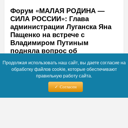
Форум «МАЛАЯ РОДИНА —
СИЛА РОССИИ»: Глава
администрации Луганска Яна
Пащенко на встрече с
Владимиром Путиным
подняла вопрос об
эксплуатации газовых котлов
Продолжая использовать наш сайт, вы даете согласие на
обработку файлов cookie, которые обеспечивают
Глава администрации Луганска Яна
правильную работу сайта.
Пащенко в ходе встречи с Президентом
России Владимиром Путиным
Согласен
поблагодарила федеральный центр и
регионы страны за поддержку,
оказываемую Луганской Народной
Республике. По ее словам, благодаря этой
помощи в городе и регионе ведется
восстановление разрушенной