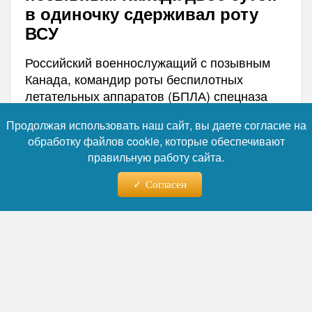
в одиночку сдерживал роту
ВСУ
Российский военнослужащий с позывным
Канада, командир роты беспилотных
летательных аппаратов (БПЛА) спецназа
«Ахмат», в интервью военному
Продолжая использовать наш сайт, вы даете согласие на
корреспонденту Александру Симонову
обработку файлов cookie, которые обеспечивают
рассказал об эпизоде, когда ему удалось
правильную работу сайта.
сорвать штурм Вооруженных сил Украины
(ВСУ), используя всего один дрон.
Согласен