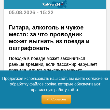
05.08.2026 - 15:22
Гитара, алкоголь и чужое
место: за что проводник
может выгнать из поезда и
оштрафовать
Поездка в поезде может закончиться
раньше времени, если пассажир нарушает
правила. Юрист Александр Манько
рассказал, за что проводник имеет право
Продолжая использовать наш сайт, вы даете согласие на
высадить из вагона и выписать штраф. В
обработку файлов cookie, которые обеспечивают
списке — занятое место на нижней полке,
правильную работу сайта.
алкоголь, курение и громкий шум. За
выброшенный в окно окурок штраф может
Согласен
быть в разы выше, чем за обычное курение.