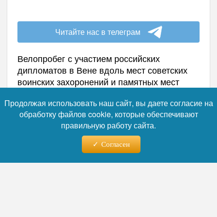
Читайте нас в телеграм
Велопробег с участием российских
дипломатов в Вене вдоль мест советских
воинских захоронений и памятных мест
столицы Австрии состоялся в воскресенье,
Продолжая использовать наш сайт, вы даете согласие на
11 мая, по случаю 80-го юбилея Великой
обработку файлов cookie, которые обеспечивают
Победы, сообщает посольство РФ в
правильную работу сайта.
Telegram-канале.
Участвовали в велопробеге сотрудники
Согласен
российских дипмиссий в Вене и члены их
семей. Он стал уже традиционным.
В посольстве подчеркнули, что участники
акции возложили цветы к шести
мемориалам и памятной доске советским