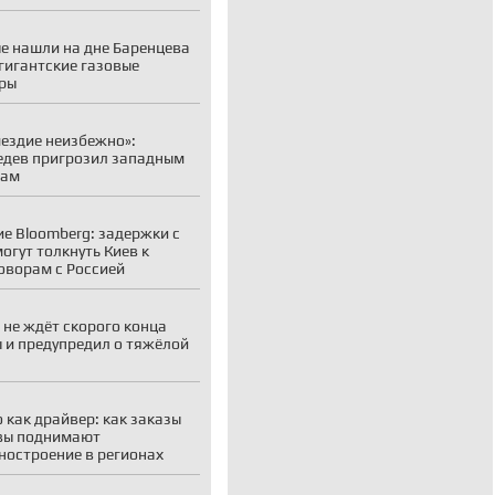
е нашли на дне Баренцева
гигантские газовые
ры
ездие неизбежно»:
дев пригрозил западным
рам
е Bloomberg: задержки с
огут толкнуть Киев к
оворам с Россией
 не ждёт скорого конца
 и предупредил о тяжёлой
 как драйвер: как заказы
вы поднимают
остроение в регионах