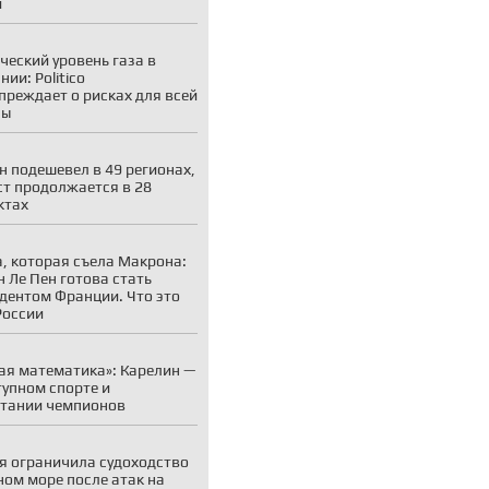
и
ческий уровень газа в
ии: Politico
преждает о рисках для всей
пы
н подешевел в 49 регионах,
ст продолжается в 28
ктах
, которая съела Макрона:
 Ле Пен готова стать
дентом Франции. Что это
России
ая математика»: Карелин —
тупном спорте и
тании чемпионов
я ограничила судоходство
ном море после атак на