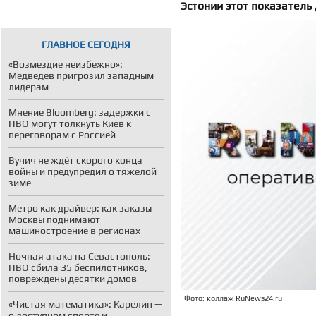
Эстонии этот показатель 
ГЛАВНОЕ СЕГОДНЯ
«Возмездие неизбежно»:
Медведев пригрозил западным
лидерам
Мнение Bloomberg: задержки с
ПВО могут толкнуть Киев к
переговорам с Россией
Вучич не ждёт скорого конца
войны и предупредил о тяжёлой
зиме
Метро как драйвер: как заказы
Москвы поднимают
машиностроение в регионах
Ночная атака на Севастополь:
ПВО сбила 35 беспилотников,
повреждены десятки домов
Фото: коллаж RuNews24.ru
«Чистая математика»: Карелин —
о доступном спорте и