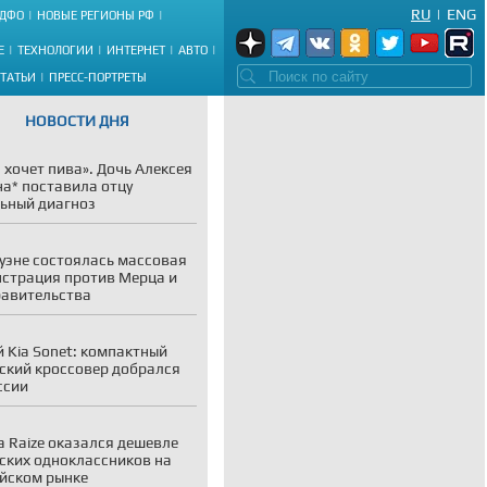
RU
|
ENG
ДФО
НОВЫЕ РЕГИОНЫ РФ
Е
ТЕХНОЛОГИИ
ИНТЕРНЕТ
АВТО
СТАТЬИ
ПРЕСС-ПОРТРЕТЫ
НОВОСТИ ДНЯ
 хочет пива». Дочь Алексея
а* поставила отцу
ьный диагноз
уэне состоялась массовая
страция против Мерца и
равительства
 Kia Sonet: компактный
ский кроссовер добрался
ссии
a Raize оказался дешевле
ских одноклассников на
йском рынке