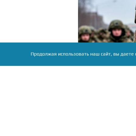
Продолжая использовать наш сайт, вы даете 
Фото: Коллаж RuNews24.ru
Родионов ушёл на ф
корреспондентом, а сл
детства её брат мечтал 
для него «учебным по