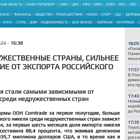
КАЯ ОБЛАСТЬ
САНКТ-ПЕТЕРБУРГ
СЗФО
ЦФО
ПФО
ЮФО
СКФО
УФО
СФО
ИЗНЕС
ФИНАНСЫ
ОБЩЕСТВО
ПРОИСШЕСТВИЯ
НАУКА
СПОРТ
ЕДА
ЗДОРОВЬ
КИНО
СТИЛЬ
ДОМ
НЕДВИЖИМОСТЬ
ШОУ-БИЗНЕС
ЛАЙФХАК
ИНТЕРВЬЮ
024 -
16:38
18:05
«Папа
Панин
ЖЕСТВЕННЫЕ СТРАНЫ, СИЛЬНЕЕ
печал
ИЕ ОТ ЭКСПОРТА РОССИЙСКОГО
17:57
В Пла
демон
его п
ия стали самыми зависимыми от
17:43
 среди недружественных стран
Новый
корей
до Ро
рмы ООН Comtrade за первое полугодие, больше
ского никеля среди недружественных стран зависят
17:35
ак, за первые шесть месяцев доля импорта никеля
Toyot
составила 88,4 процента, что эквивав денежном
китай
35,7 миллиона долларов США, в то время как в
росси