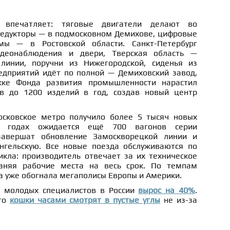
 впечатляет: тяговые двигатели делают во
редукторы — в подмосковном Демихове, цифровые
мы — в Ростовской области. Санкт-Петербург
идеонаблюдения и двери, Тверская область —
линии, поручни из Нижегородской, сиденья из
редприятий идёт по полной — Демиховский завод,
жке Фонда развития промышленности нарастил
ов до 1200 изделий в год, создав новый центр
осковское метро получило более 5 тысяч новых
7 годах ожидается ещё 700 вагонов серии
завершат обновление Замоскворецкой линии и
нгельскую. Все новые поезда обслуживаются по
икла: производитель отвечает за их техническое
раняя рабочие места на весь срок. По темпам
а уже обогнала мегаполисы Европы и Америки.
а молодых специалистов в России
вырос на 40%
.
что
кошки часами смотрят в пустые углы
не из-за