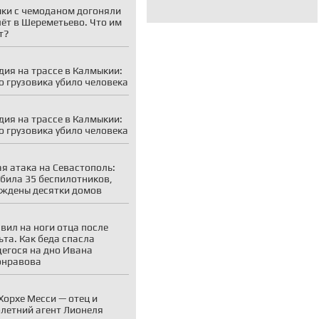
ки с чемоданом догоняли
ёт в Шереметьево. Что им
т?
дия на трассе в Калмыкии:
о грузовика убило человека
дия на трассе в Калмыкии:
о грузовика убило человека
я атака на Севастополь:
била 35 беспилотников,
ждены десятки домов
вил на ноги отца после
ьта. Как беда спасла
егося на дно Ивана
онравова
Хорхе Месси — отец и
летний агент Лионеля