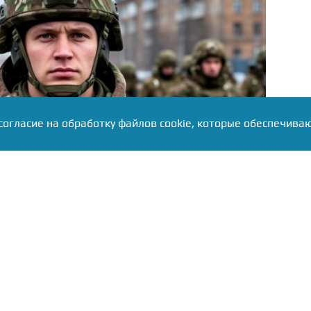
согласие на обработку файлов cookie, которые обеспечива
ронт добровольцем — он не был военным
ужил как боец. Ирина Суслова отметила, что с
стать лётчиком, героические фильмы о войне были
собием по воспитанию доблести, героизма и