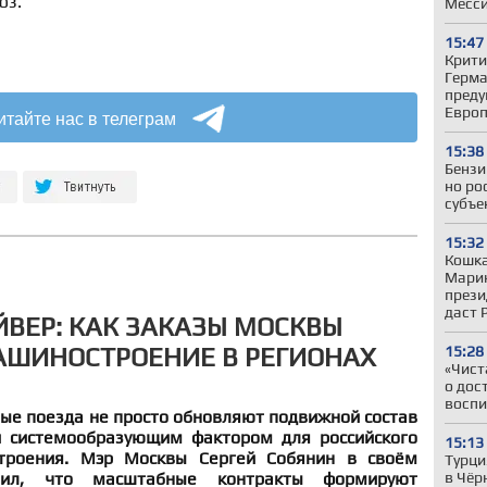
юз.
Месс
15:47
Крити
Герман
преду
Евро
итайте нас в телеграм
15:38
Бензи
но ро
субъе
15:32
Кошка
Марин
прези
даст 
ЙВЕР: КАК ЗАКАЗЫ МОСКВЫ
ШИНОСТРОЕНИЕ В РЕГИОНАХ
15:28
«Чист
о дос
воспи
ые поезда не просто обновляют подвижной состав
и системообразующим фактором для российского
15:13
троения. Мэр Москвы Сергей Собянин в своём
Турци
етил, что масштабные контракты формируют
в Чёр