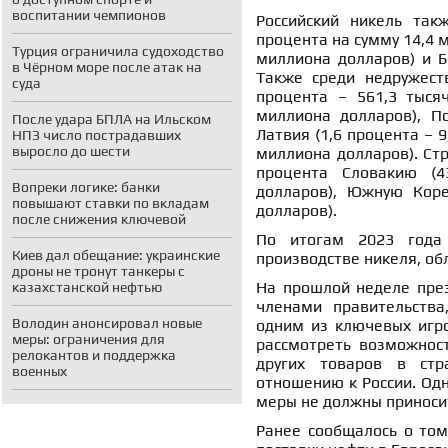
воспитании чемпионов
Российский никель так
процента на сумму 14,4 м
Турция ограничила судоходство
миллиона долларов) и Бо
в Чёрном море после атак на
Также среди недружеств
суда
процента – 561,3 тысяч
миллиона долларов), По
После удара БПЛА на Ильском
Латвия (1,6 процента – 9
НПЗ число пострадавших
выросло до шести
миллиона долларов). Ст
процента Словакию (4
Вопреки логике: банки
долларов), Южную Коре
повышают ставки по вкладам
долларов).
после снижения ключевой
По итогам 2023 года
Киев дал обещание: украинские
производстве никеля, об
дроны не тронут танкеры с
На прошлой неделе през
казахстанской нефтью
членами правительства
Володин анонсировал новые
одним из ключевых игро
меры: ограничения для
рассмотреть возможност
релокантов и поддержка
других товаров в стр
военных
отношению к России. Одн
меры не должны приносит
Ранее сообщалось о том