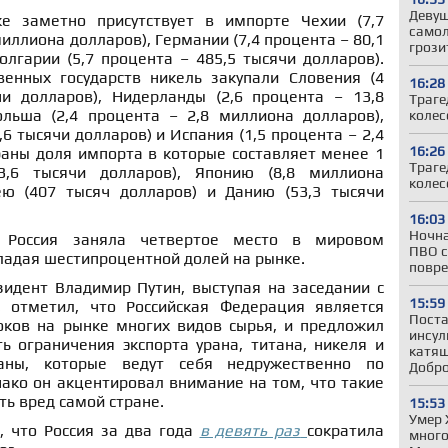
Девуш
же заметно присутствует в импорте Чехии (7,7
самол
иллиона долларов), Германии (7,4 процента – 80,1
грози
лгарии (5,7 процента – 485,5 тысячи долларов).
енных государств никель закупали Словения (4
16:28
и долларов), Нидерланды (2,6 процента – 13,8
Траге
льша (2,4 процента – 2,8 миллиона долларов),
колес
,6 тысячи долларов) и Испания (1,5 процента – 2,4
16:26
раны доля импорта в которые составляет менее 1
Траге
3,6 тысячи долларов), Японию (8,8 миллиона
колес
ю (407 тысяч долларов) и Данию (53,3 тысячи
16:03
Ночна
 Россия заняла четвертое место в мировом
ПВО с
ладая шестипроцентной долей на рынке.
повре
идент Владимир Путин, выступая на заседании с
15:59
, отметил, что Российская Федерация является
Поста
ков на рынке многих видов сырья, и предложил
инсул
ь ограничения экспорта урана, титана, никеля и
катящ
аны, которые ведут себя недружественно по
Добр
ако он акцентировал внимание на том, что такие
ь вред самой стране.
15:53
Умер 
, что Россия за два года
в девять раз
сократила
много