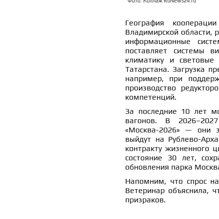
Фото: Коллаж RuNews24.ru
География кооперации
Владимирской области, 
информационные систе
поставляет системы в
климатику и световые 
Татарстана. Загрузка п
например, при поддер
производство редуктор
компетенций.
За последние 10 лет м
вагонов. В 2026–202
«Москва-2026» — они 
выйдут на Рублево-Арха
контракту жизненного ц
состояние 30 лет, сох
обновления парка Москв
Напомним, что спрос н
Ветеринар объяснила, 
призраков.