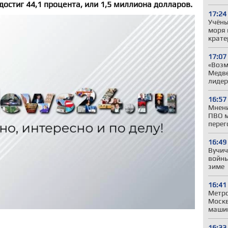
достиг 44,1 процента, или 1,5 миллиона долларов.
17:24
Учёны
моря 
крате
17:07
«Возм
Медве
лиде
16:57
Мнени
ПВО м
перег
16:49
Вучич
войны
зиме
16:41
Метро
Моск
машин
16:33