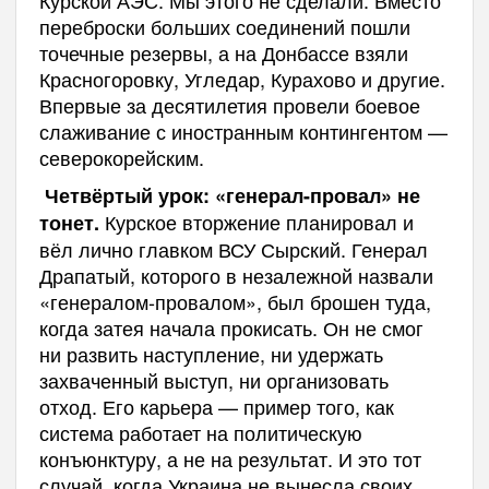
Курской АЭС. Мы этого не сделали. Вместо
переброски больших соединений пошли
точечные резервы, а на Донбассе взяли
Красногоровку, Угледар, Курахово и другие.
Впервые за десятилетия провели боевое
слаживание с иностранным контингентом —
северокорейским.
Четвёртый урок: «генерал-провал» не
Курское вторжение планировал и
тонет.
вёл лично главком ВСУ Сырский. Генерал
Драпатый, которого в незалежной назвали
«генералом-провалом», был брошен туда,
когда затея начала прокисать. Он не смог
ни развить наступление, ни удержать
захваченный выступ, ни организовать
отход. Его карьера — пример того, как
система работает на политическую
конъюнктуру, а не на результат. И это тот
случай, когда Украина не вынесла своих