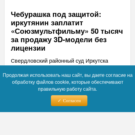
Чебурашка под защитой:
иркутянин заплатит
«Союзмультфильму» 50 тысяч
за продажу 3D-модели без
лицензии
Свердловский районный суд Иркутска
удовлетворил иск киностудии
«Союзмультфильм» к местному жителю,
Продолжая использовать наш сайт, вы даете согласие на
который продавал на своём сайте 3D-
обработку файлов cookie, которые обеспечивают
модель персонажа Чебурашка без
правильную работу сайта.
соответствующего разрешения. Сумма
Согласен
компенсации составила 50 тысяч рублей.