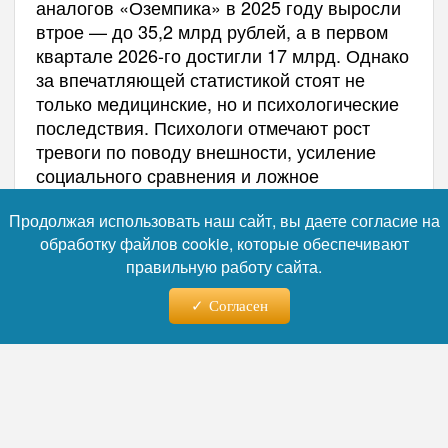
аналогов «Оземпика» в 2025 году выросли
втрое — до 35,2 млрд рублей, а в первом
квартале 2026-го достигли 17 млрд. Однако
за впечатляющей статистикой стоят не
только медицинские, но и психологические
последствия. Психологи отмечают рост
тревоги по поводу внешности, усиление
социального сравнения и ложное
убеждение, что похудение невозможно без
Продолжая использовать наш сайт, вы даете согласие на
медикаментов. В СПА-индустрии уже
обработку файлов cookie, которые обеспечивают
появился термин «оземпик-клиент» —
правильную работу сайта.
растёт спрос на восстановительные
процедуры после быстрой потери веса.
Согласен