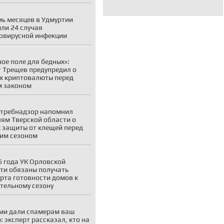
мь месяцев в Удмуртии
ли 24 случая
овирусной инфекции
ое поле для бедных»:
 Трещев предупредил о
х криптовалюты перед
м законом
требнадзор напомнил
ям Тверской области о
 защиты от клещей перед
им сезоном
6 года УК Орловской
ти обязаны получать
рта готовности домов к
тельному сезону
ми дали спамерам ваш
: эксперт рассказал, кто на