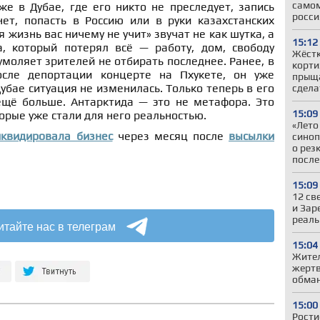
самом
е в Дубае, где его никто не преследует, запись
росси
ет, попасть в Россию или в руки казахстанских
 жизнь вас ничему не учит» звучат не как шутка, а
15:12
, который потерял всё — работу, дом, свободу
Жёстк
моляет зрителей не отбирать последнее. Ранее, в
корти
сле депортации концерте на Пхукете, он уже
прыща
убае ситуация не изменилась. Только теперь в его
сдела
ещё больше. Антарктида — это не метафора. Это
15:09
торые уже стали для него реальностью.
«Лето
иквидировала бизнес
через месяц после
высылки
синоп
о рез
после
15:09
12 св
и Зар
реаль
итайте нас в телеграм
15:04
Жител
жертв
обман
15:00
Рости