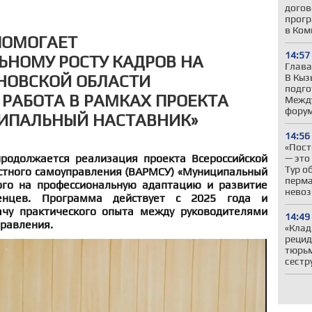
догов
прогр
в Ком
ПОМОГАЕТ
14:57
НОМУ РОСТУ КАДРОВ НА
Глава
В Кыз
АНОВСКОЙ ОБЛАСТИ
подго
РАБОТА В РАМКАХ ПРОЕКТА
Межд
фору
ИПАЛЬНЫЙ НАСТАВНИК»
14:56
«Пост
родолжается реализация проекта Всероссийской
— это
Тур о
стного самоуправления (ВАРМСУ) «Муниципальный
перма
ого на профессиональную адаптацию и развитие
нево
енцев. Программа действует с 2025 года и
ачу практического опыта между руководителями
14:49
правления.
«Клад
рецид
тюрьм
сестр