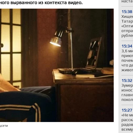
наста
ного вырванного из контекста видео.
15:38
Хищен
Татар
«Опти
отпра
рубле
15:34
3,6 м
приют
почем
что д
живо
15:32
Зумер
износ
главн
покол
15:27
«Не м
расск
радов
цсети
всему