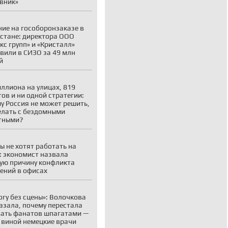
вник»
ие на гособоронзаказе в
стане: директора ООО
кс групп» и «Кристалл»
вили в СИЗО за 49 млн
й
иллиона на улицах, 819
ов и ни одной стратегии:
у Россия не может решить,
елать с бездомными
тными?
ы не хотят работать на
: экономист назвала
ую причину конфликта
ений в офисах
огу без сцены»: Волочкова
азала, почему перестала
ать фанатов шпагатами —
 виной немецкие врачи