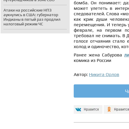
бомба. Он понимает: даж
может улететь в интерн
Атаки на российские НПЗ
следователей. Слова «моя
аукнулись в США: губернатор
как крик души человека
Индианы в пятый раз продлил
налоговый режим ЧС
перемещения. И теперь у
феврале, на первом по
требовал не снимать. В Д
голосе отчаяния стало 
холод и одиночество, ко
Ранее жена Сабурова
л
комика из России
Автор:
Никита Орлов
Ч