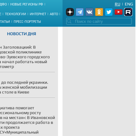
RU
|
ENG
ДФО
НОВЫЕ РЕГИОНЫ РФ
Е
ТЕХНОЛОГИИ
ИНТЕРНЕТ
АВТО
СТАТЬИ
ПРЕСС-ПОРТРЕТЫ
НОВОСТИ ДНЯ
н Заголовацкий: В
овской поликлинике
во-Зуевского городского
а начал работать новый
тометр
 до последней украинки.
 женской мобилизации
а столе в Киеве
иатива помогает
ссиональному росту
в на местах»: В Ивановской
ти продолжается работа в
х проекта
СУ«Муниципальный