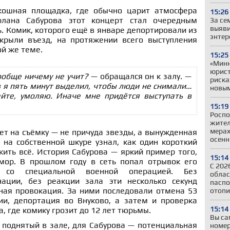
кошная площадка, где обычно царит атмосфера
15:26
рлана Сабурова этот концерт стал очередным
За се
выяви
. Комик, которого ещё в январе депортировали из
энтер
крыли въезд, на протяжении всего выступления
ой же теме.
15:25
«Минн
юрист
ообще ничему не учит?
— обращался он к залу. —
риска
 я пять минут выделил, чтобы люди не снимали…
новы
йте, умоляю. Иначе мне придётся выступать в
15:19
Роспо
жител
мерах
рет на съёмку — не причуда звезды, а вынужденная
осенн
 на собственной шкуре узнал, как один короткий
ить всё. История Сабурова — яркий пример того,
15:14
мор. В прошлом году в сеть попал отрывок его
С 202
о со специальной военной операцией. Без
облас
нации, без реакции зала эти несколько секунд
паспо
ная провокация. За ними последовали отмена 53
отопи
ии, депортация во Внуково, а затем и проверка
15:14
, где комику грозит до 12 лет тюрьмы.
Вы са
 поднятый в зале, для Сабурова — потенциальная
номер