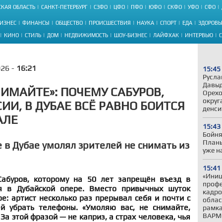
КАЯ ОБЛАСТЬ
САНКТ-ПЕТЕРБУРГ
СЗФО
ЦФО
ПФО
ЮФО
СКФО
УФО
СФО
ИЗНЕС
ФИНАНСЫ
ОБЩЕСТВО
ПРОИСШЕСТВИЯ
НАУКА
СПОРТ
ЕДА
ЗДОРОВЬ
КИНО
СТИЛЬ
ДОМ
НЕДВИЖИМОСТЬ
ШОУ-БИЗНЕС
ЛАЙФХАК
ИНТЕРВЬЮ
026 -
16:21
15:45
Русла
Давыд
НИМАЙТЕ»: ПОЧЕМУ САБУРОВ,
Орехо
округ
ИИ, В ДУБАЕ ВСЁ РАВНО БОИТСЯ
денси
АЛЕ
15:43
Бойня
Планы
 в Дубае умолял зрителей не снимать из
уже н
15:41
«Иниц
Сабуров, которому на 50 лет запрещён въезд в
профе
я в Дубайской опере. Вместо привычных шуток
кадро
е: артист несколько раз прерывал себя и почти с
облас
й убрать телефоны. «Умоляю вас, не снимайте,
рамка
ВАРМ
За этой фразой — не каприз, а страх человека, чья