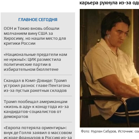
карьера рухнула из-за од
ГЛАВНОЕ СЕГОДНЯ
ООН и Токио вновь обошли
молчанием вину США за
Хиросиму, но нашли место для
критики России
«Национальные предатели нам
не нужны!»: ЦИК разместила
политические партии в
избирательном бюллетене
Скандал в Кэмп-Дэвиде: Трамп
устроил разнос главе Пентагона
из-за пустых ракетных складов
Трамп пообещал американцам
«жизнь в аду» к концу года из-за
кандидатов-социалистов от
демократов
«Европа потеряла ориентиры»:
Фото: Нурлан Сабуров, Источник: со
внук де Голля заявил о массовом
исходе французов в Россию из-за