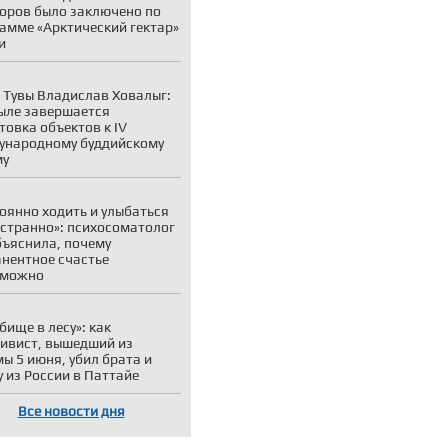
оров было заключено по
амме «Арктический гектар»
и
 Тувы Владислав Ховалыг:
ыле завершается
товка объектов к IV
ународному буддийскому
му
оянно ходить и улыбаться
 странно»: психосоматолог
бъяснила, почему
нентное счастье
зможно
бище в лесу»: как
ивист, вышедший из
ы 5 июня, убил брата и
у из России в Паттайе
Все новости дня