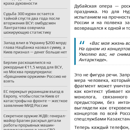
краха духовности
Дубайская опера — рос
праздника. Но для Ну
Судьба 300 курян остается
испытанием на прочность
тайной спустя два года после
России и на полвека за
вторжения ВСУ: омбудсмен
Лантратова озвучила
возвращался к одной и т
шокирующую статистику
Запад влил в Украину $200 млрд:
«
Вас моя жизнь в
глава Нацбанка назвал сумму, а
На одном из концертов
Киев признал — денег больше нет
Умоляю вас, не снима
Антарктиде
».
Берлин раскошелился на
рекордные €11,5 млрд для ВСУ,
но Москва предупредила:
Это не фигура речи. Зап
«бряцанием оружием» Россию не
мера человека, который
взять
фрагмент может уничтож
как контекст убивает ю
ЕС перекрыл украинцам въезд в
Европу, чтобы спасти Киев от
монолога, связанног
катастрофы на фронте — жесткое
предыстории, без инто
заявление МИД России
выглядели как откровен
концертов по всей Росс
Секретное оружие ЖДВ: генерал-
спецслужбами Казахстана
майор Брагин раскрыл детали
работы прорывных машин-
Теперь каждый телефон,
путеукладчиков в зоне СВО