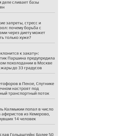
 деле сливает базы
ян
ие запреты, стресс и
зол: почему борьба с
ми через диету может
ть только хуже?
 клонится к закату»:
тик Паршина предупредила
ком похолодании в Москве
 жары до 33 градусов
етофоров в Пензе, Спутнике
ечном настроят под
ный транспортный поток
ь Калмыкии попал в число
 аферистов из Кемерово,
увших 14 человек
слав Гольдштейн: Более 50