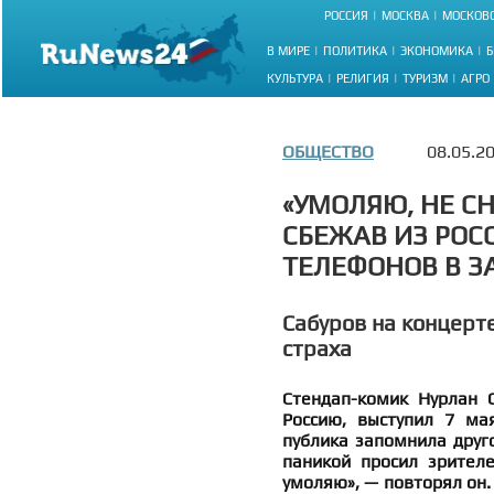
РОССИЯ
МОСКВА
МОСКОВС
В МИРЕ
ПОЛИТИКА
ЭКОНОМИКА
Б
КУЛЬТУРА
РЕЛИГИЯ
ТУРИЗМ
АГРО
ОБЩЕСТВО
08.05.2
«УМОЛЯЮ, НЕ С
СБЕЖАВ ИЗ РОСС
ТЕЛЕФОНОВ В З
Сабуров на концерте
страха
Стендап-комик Нурлан 
Россию, выступил 7 ма
публика запомнила друго
паникой просил зрителе
умоляю», — повторял он. 