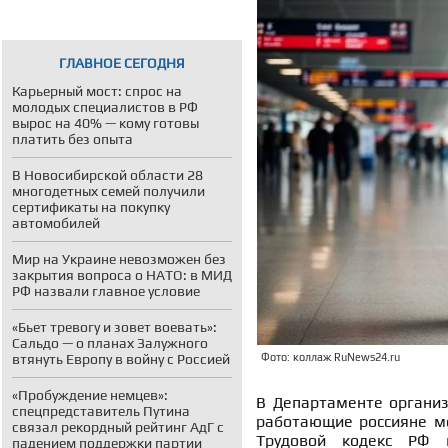
ГЛАВНОЕ СЕГОДНЯ
Карьерный мост: спрос на
молодых специалистов в РФ
вырос на 40% — кому готовы
платить без опыта
В Новосибирской области 28
многодетных семей получили
сертификаты на покупку
автомобилей
Мир на Украине невозможен без
закрытия вопроса о НАТО: в МИД
РФ назвали главное условие
«Бьет тревогу и зовет воевать»:
Сальдо — о планах Залужного
втянуть Европу в войну с Россией
Фото: коллаж RuNews24.ru
«Пробуждение немцев»:
В Департаменте организ
спецпредставитель Путина
работающие россияне мо
связал рекордный рейтинг АдГ с
Трудовой кодекс РФ г
падением поддержки партии