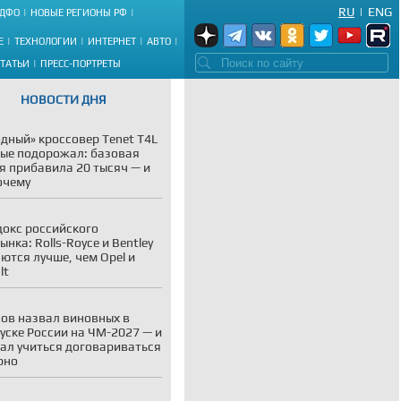
RU
|
ENG
ДФО
НОВЫЕ РЕГИОНЫ РФ
Е
ТЕХНОЛОГИИ
ИНТЕРНЕТ
АВТО
СТАТЬИ
ПРЕСС-ПОРТРЕТЫ
НОВОСТИ ДНЯ
дный» кроссовер Tenet T4L
ые подорожал: базовая
я прибавила 20 тысяч — и
очему
окс российского
ынка: Rolls-Royce и Bentley
ются лучше, чем Opel и
lt
ов назвал виновных в
уске России на ЧМ-2027 — и
ал учиться договариваться
рно