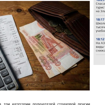
Спаса
турис
на Эл
18:17
Школы
тысяч
учебн
18:12
На АЗ
виды 
сниж
а три категории получателей страховой пенсии