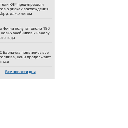
тели КЧР предупредили
тов о рисках восхождения
ьбрус даже летом
 Чечни получат около 190
 новых учебников к началу
ого года
С Барнаула появились все
топлива, цены продолжают
аться
Все новости дня