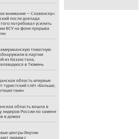
ое внимание — Славянску»:
ский после доклада
того потребовал усилить
ии ВСУ на фоне прорыва
оны
американскую томатную
обнаружили в партии
й из Казахстана,
авлявшуюся в Тюмень
анская область впервые
т туристский слёт «Больше,
утешествие»
нская область вошла в
у лидеров России по замене
в в домах
вые центры Якутии
ают людям с