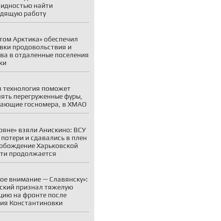
идностью найти
дящую работу
том Арктика» обеспечил
вки продовольствия и
ва в отдаленные поселения
ки
 технология поможет
ять перегруженные фуры,
ающие госномера, в ХМАО
ряне» взяли Анискино: ВСУ
 потери и сдавались в плен
обождение Харьковской
ти продолжается
ое внимание — Славянску»:
ский признал тяжелую
цию на фронте после
ия Константиновки