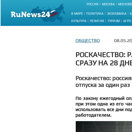
РОССИЯ
МОСКВА
МОСКОВС
В МИРЕ
ПОЛИТИКА
ЭКОНОМИКА
Б
КУЛЬТУРА
РЕЛИГИЯ
ТУРИЗМ
АГРО
ОБЩЕСТВО
08.05.2
РОСКАЧЕСТВО: 
СРАЗУ НА 28 ДН
Роскачество: росси
отпуска за один раз
По закону ежегодный оп
при этом одна из его ча
использовать все дни под
работодателем.