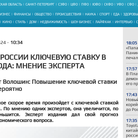
КАЯ ОБЛАСТЬ
САНКТ-ПЕТЕРБУРГ
СЗФО
ЦФО
ПФО
ЮФО
СКФО
УФО
СФО
ИЗНЕС
ФИНАНСЫ
ОБЩЕСТВО
ПРОИСШЕСТВИЯ
НАУКА
СПОРТ
ЕДА
ЗДОРОВЬ
КИНО
СТИЛЬ
ДОМ
НЕДВИЖИМОСТЬ
ШОУ-БИЗНЕС
ЛАЙФХАК
ИНТЕРВЬЮ
024 -
10:34
18:05
«Папа
Панин
 РОССИИ КЛЮЧЕВУЮ СТАВКУ В
печал
ОДА: МНЕНИЕ ЭКСПЕРТА
17:57
В Пла
демон
т Волошин: Повышение ключевой ставки
его п
ероятно
17:43
Новый
мое скорое время произойдет с ключевой ставкой
корей
. По мнению одних экспертов, она увеличится, по
до Ро
ьшится. Эксперт издания дал свой прогноз
ономического вопроса.
17:35
Toyot
китай
росси