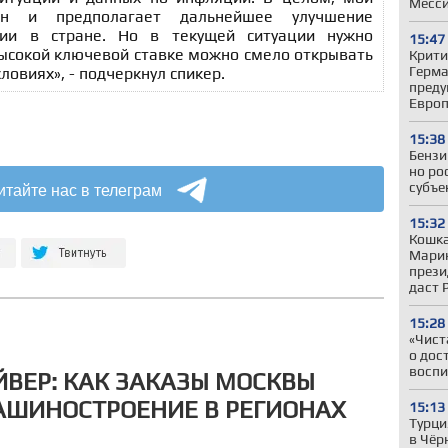
Месс
ен и предполагает дальнейшее улучшение
ции в стране. Но в текущей ситуации нужно
15:47
высокой ключевой ставке можно смело открывать
Крити
Герман
ловиях», - подчеркнул спикер.
преду
Евро
15:38
Бензи
но ро
итайте нас в телеграм
субъе
15:32
Кошка
Марин
прези
даст 
15:28
«Чист
о дос
воспи
ЙВЕР: КАК ЗАКАЗЫ МОСКВЫ
ШИНОСТРОЕНИЕ В РЕГИОНАХ
15:13
Турци
в Чёр