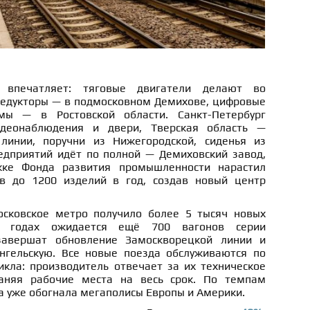
 впечатляет: тяговые двигатели делают во
редукторы — в подмосковном Демихове, цифровые
мы — в Ростовской области. Санкт-Петербург
идеонаблюдения и двери, Тверская область —
линии, поручни из Нижегородской, сиденья из
редприятий идёт по полной — Демиховский завод,
жке Фонда развития промышленности нарастил
ов до 1200 изделий в год, создав новый центр
осковское метро получило более 5 тысяч новых
7 годах ожидается ещё 700 вагонов серии
завершат обновление Замоскворецкой линии и
нгельскую. Все новые поезда обслуживаются по
икла: производитель отвечает за их техническое
раняя рабочие места на весь срок. По темпам
а уже обогнала мегаполисы Европы и Америки.