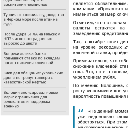
является обязательным.
воспитании чемпионов
компании «Проконсалт
измениться размер ключ
Турция ограничила судоходство
в Чёрном море после атак на
Отметим, что по словам 
суда
валюты остаются на 
замедлению кредитовани
После удара БПЛА на Ильском
НПЗ число пострадавших
Так, в октябре совет ди
выросло до шести
на уровне рекордных 2
ключевой ставки, пройде
Вопреки логике: банки
повышают ставки по вкладам
Примечательно, что соб
после снижения ключевой
снижение ключевой став
года. Это, по его слов
Киев дал обещание: украинские
укреплением рубля.
дроны не тронут танкеры с
казахстанской нефтью
По мнению Волошина, с
росту экономики и доступ
Володин анонсировал новые
вероятность повышения 
меры: ограничения для
релокантов и поддержка
военных
«На данный момен
уже недовольно слож
обостряться. При это
макроэкономической 