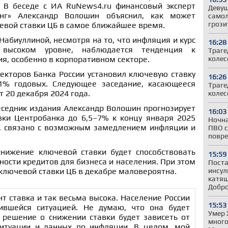
 В беседе с ИА RuNews4.ru финансовый эксперт
Девуш
инг» Александр Волошин объяснил, как может
самол
грози
евой ставки ЦБ в самое ближайшее время.
Набиуллиной, несмотря на то, что инфляция и курс
16:28
высоком уровне, наблюдается тенденция к
Траге
колес
я, особенно в корпоративном секторе.
ректоров Банка России установил ключевую ставку
16:26
1% годовых. Следующее заседание, касающееся
Траге
т 20 декабря 2024 года.
колес
еседник издания Александр Волошин прогнозирует
16:03
ки Центробанка до 6,5–7% к концу января 2025
Ночна
ам, связано с возможным замедлением инфляции и
ПВО с
повре
нижение ключевой ставки будет способствовать
15:59
ности кредитов для бизнеса и населения. При этом
Поста
инсул
ключевой ставки ЦБ в декабре маловероятна.
катящ
Добр
т ставка и так весьма высока. Население России
15:53
ившейся ситуацией. Не думаю, что она будет
Умер 
м решение о снижении ставки будет зависеть от
много
ситуации и данных по инфляции. В целом, мой