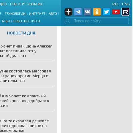
RU
|
ENG
ДФО
НОВЫЕ РЕГИОНЫ РФ
Е
ТЕХНОЛОГИИ
ИНТЕРНЕТ
АВТО
СТАТЬИ
ПРЕСС-ПОРТРЕТЫ
НОВОСТИ ДНЯ
 хочет пива». Дочь Алексея
а* поставила отцу
ьный диагноз
уэне состоялась массовая
страция против Мерца и
равительства
 Kia Sonet: компактный
ский кроссовер добрался
ссии
a Raize оказался дешевле
ских одноклассников на
йском рынке