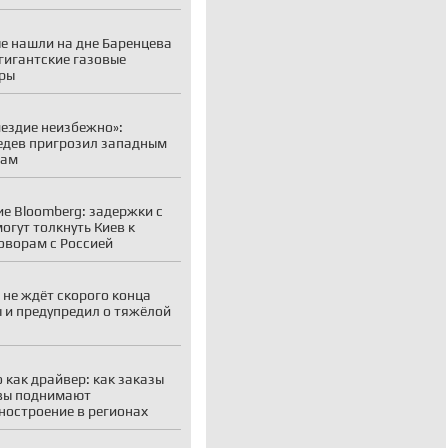
е нашли на дне Баренцева
гигантские газовые
ры
ездие неизбежно»:
дев пригрозил западным
рам
е Bloomberg: задержки с
огут толкнуть Киев к
оворам с Россией
 не ждёт скорого конца
 и предупредил о тяжёлой
 как драйвер: как заказы
вы поднимают
остроение в регионах