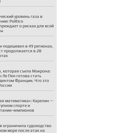
и
ческий уровень газа в
ии: Politico
преждает о рисках для всей
пы
н подешевел в 49 регионах,
ст продолжается в 28
ктах
, которая съела Макрона:
 Ле Пен готова стать
дентом Франции. Что это
России
ая математика»: Карелин —
тупном спорте и
тании чемпионов
я ограничила судоходство
ном море после атак на