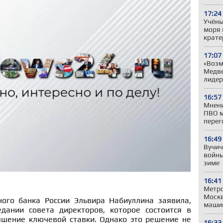
17:24
Учёны
моря 
крате
17:07
«Возм
Медве
лиде
16:57
Мнени
ПВО м
перег
16:49
Вучич
войны
зиме
16:41
Метро
Моск
ого банка России Эльвира Набиуллина заявила,
машин
дании совета директоров, которое состоится в
шение ключевой ставки. Однако это решение не
16:33