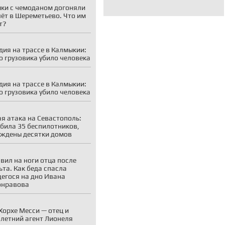
ки с чемоданом догоняли
ёт в Шереметьево. Что им
т?
дия на трассе в Калмыкии:
о грузовика убило человека
дия на трассе в Калмыкии:
о грузовика убило человека
я атака на Севастополь:
била 35 беспилотников,
ждены десятки домов
вил на ноги отца после
ьта. Как беда спасла
егося на дно Ивана
онравова
Хорхе Месси — отец и
летний агент Лионеля