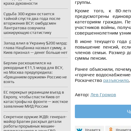
группы.
краха духовности
Кроме того, к 80-ле
Судьба 300 курян остается
предусмотрены единов
тайной спустя два года после
категориям граждан. П
вторжения ВСУ: омбудсмен
участников войны, получ
Лантратова озвучила
шокирующую статистику
совершеннолетним узник
В июне текущего года 
Запад влил в Украину $200 млрд:
повышение пенсий, есл
глава Нацбанка назвал сумму, а
членов семьи. Размер д
Киев признал — денег больше нет
суммы пенсии.
Берлин раскошелился на
рекордные €11,5 млрд для ВСУ,
Ранее объяснили, почему
но Москва предупредила:
«горячее водоснабжение
«бряцанием оружием» Россию не
Роскачество
разъяснило
взять
ЕС перекрыл украинцам въезд в
Автор:
Лев Громов
Европу, чтобы спасти Киев от
катастрофы на фронте — жесткое
заявление МИД России
Ч
Секретное оружие ЖДВ: генерал-
майор Брагин раскрыл детали
работы прорывных машин-
путеукладчиков в зоне СВО