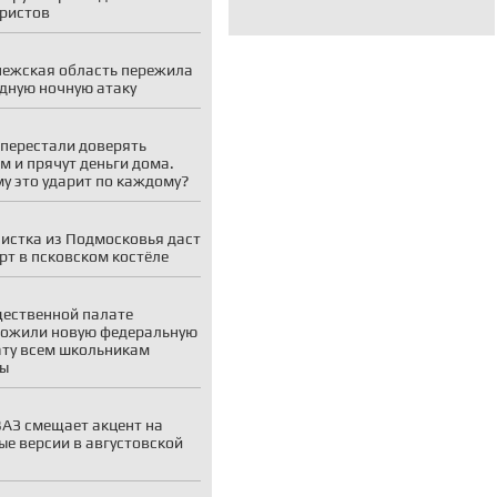
ристов
ежская область пережила
дную ночную атаку
перестали доверять
м и прячут деньги дома.
у это ударит по каждому?
истка из Подмосковья даст
рт в псковском костёле
ественной палате
ожили новую федеральную
ту всем школьникам
ны
АЗ смещает акцент на
ые версии в августовской