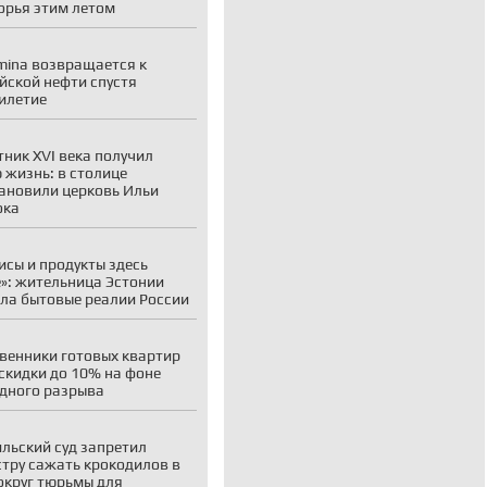
рья этим летом
mina возвращается к
йской нефти спустя
илетие
ник XVI века получил
 жизнь: в столице
ановили церковь Ильи
ока
исы и продукты здесь
»: жительница Эстонии
ла бытовые реалии России
венники готовых квартир
скидки до 10% на фоне
дного разрыва
льский суд запретил
тру сажать крокодилов в
округ тюрьмы для