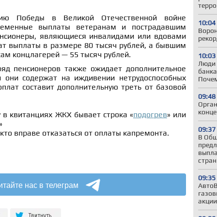
терро
тию Победы в Великой Отечественной войне
10:04
ременные выплаты ветеранам и пострадавшим
Ворон
енсионеры, являющиеся инвалидами или вдовами
рекор
ат выплаты в размере 80 тысяч рублей, а бывшим
ам концлагерей — 55 тысяч рублей.
10:03
Люди 
ряд пенсионеров также ожидает дополнительное
банка
и они содержат на иждивении нетрудоспособных
Почем
оплат составит дополнительную треть от базовой
09:48
Орган
конце
 в квитанциях ЖКХ бывает строка «
подогрев
» или
»
09:37
, кто вправе отказаться от оплаты капремонта.
В Общ
предл
выпла
стра
09:35
итайте нас в телеграм
АвтоВ
газов
акции