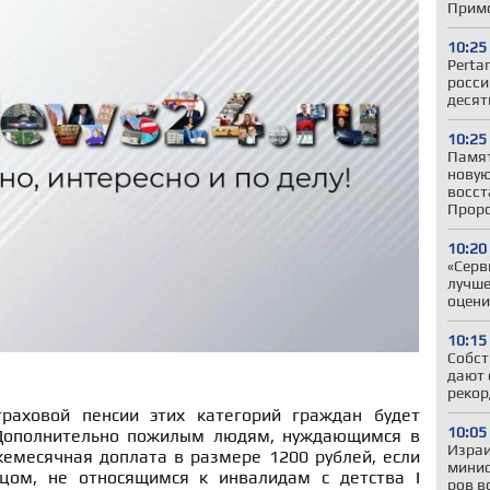
Примо
10:25
Perta
росси
десят
10:25
Памят
новую
восст
Прор
10:20
«Серв
лучше
оцени
10:15
Собст
дают 
рекор
траховой пенсии этих категорий граждан будет
10:05
 Дополнительно пожилым людям, нуждающимся в
Израи
жемесячная доплата в размере 1200 рублей, если
минис
ицом, не относящимся к инвалидам с детства I
ров в