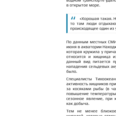
водном транспорте удало
в открытое море.
«Хорошая такая. На
то там люди отдыхают
происходящее один из 
По данным местных СМИ,
июня в акватории Находк
которая кружила у прича
относится и хищница и
данный вид питается п
нападения сельдевых ак
было.
Специалисты Тихоокеа
активность хищников при
за косяками рыбы (в час
повышение температуры 
сезонное явление, при 
как добыча.
Тем не менее близкое
жителей, которые отмеч