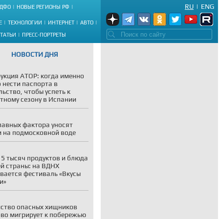
RU
|
ENG
ДФО
НОВЫЕ РЕГИОНЫ РФ
Е
ТЕХНОЛОГИИ
ИНТЕРНЕТ
АВТО
СТАТЬИ
ПРЕСС-ПОРТРЕТЫ
НОВОСТИ ДНЯ
укция АТОР: когда именно
 нести паспорта в
льство, чтобы успеть к
тному сезону в Испании
лавных фактора уносят
 на подмосковной воде
 5 тысяч продуктов и блюда
ей страны: на ВДНХ
вается фестиваль «Вкусы
и»
ство опасных хищников
во мигрирует к побережью