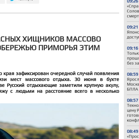
09:26
«Спра
Солов
смерт
09:21
Японс
досту
АСНЫХ ХИЩНИКОВ МАССОВО
ОБЕРЕЖЬЮ ПРИМОРЬЯ ЭТИМ
09:16
Тольк
прошл
без з
о края зафиксирован очередной случай появления
08:59
изи мест массового отдыха. 30 июня в бухте
Яросл
Москв
ве Русский отдыхающие заметили крупную акулу,
БПЛА
яжу с людьми на расстояние всего в несколько
08:57
Техно
цену 
готов
конфл
08:49
«Прос