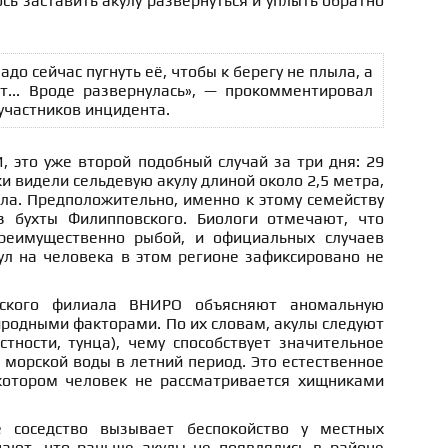
сь заставить акулу развернуться и уплыть обратно
до сейчас пугнуть её, чтобы к берегу не плыла, а
... Вроде развернулась», — прокомментировал
участников инцидента.
 это уже второй подобный случай за три дня: 29
и видели сельдевую акулу длиной около 2,5 метра,
ла. Предположительно, именно к этому семейству
з бухты Филипповского. Биологи отмечают, что
реимущественно рыбой, и официальных случаев
ул на человека в этом регионе зафиксировано не
нского филиала ВНИРО объясняют аномальную
родными факторами. По их словам, акулы следуют
тности, тунца), чему способствует значительное
морской воды в летний период. Это естественное
котором человек не рассматривается хищниками
 соседство вызывает беспокойство у местных
ают, что раньше акулы не появлялись в районе