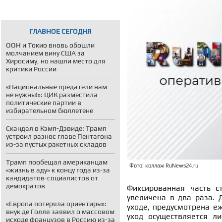
ГЛАВНОЕ СЕГОДНЯ
ООН и Токио вновь обошли
молчанием вину США за
Хиросиму, но нашли место для
критики России
«Национальные предатели нам
не нужны!»: ЦИК разместила
политические партии в
избирательном бюллетене
Скандал в Кэмп-Дэвиде: Трамп
устроил разнос главе Пентагона
из-за пустых ракетных складов
Трамп пообещал американцам
Фото: коллаж RuNews24.ru
«жизнь в аду» к концу года из-за
кандидатов-социалистов от
демократов
Фиксированная часть с
увеличена в два раза.
«Европа потеряла ориентиры»:
уходе, предусмотрена е
внук де Голля заявил о массовом
уход осуществляется л
исходе французов в Россию из-за