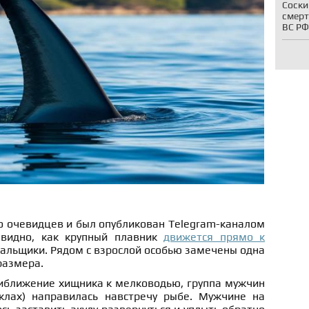
Соски
смерт
ВС РФ
о очевидцев и был опубликован Telegram-каналом
видно, как крупный плавник
движется прямо к
упальщики. Рядом с взрослой особью замечены одна
размера.
иближение хищника к мелководью, группа мужчин
клах) направилась навстречу рыбе. Мужчине на