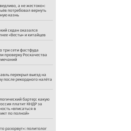
ведливо, а не жестоко»:
ьёв потребовал вернуть
ную казнь
кий седан оказался
пнее «Весты» и китайцев
о три сети фастфуда
и проверку Роскачества
амечаний
авль перекрыл выезд на
у после рекордного налёта
логический бартер: какую
Россия платит КНДР за
ность «вписаться в
икт по полной»
то разорвут»: политолог