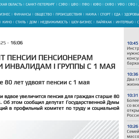
КАЯ ОБЛАСТЬ
САНКТ-ПЕТЕРБУРГ
СЗФО
ЦФО
ПФО
ЮФО
СКФО
УФО
СФО
ИЗНЕС
ФИНАНСЫ
ОБЩЕСТВО
ПРОИСШЕСТВИЯ
НАУКА
СПОРТ
ЕДА
ЗДОРОВЬ
КИНО
СТИЛЬ
ДОМ
НЕДВИЖИМОСТЬ
ШОУ-БИЗНЕС
ЛАЙФХАК
ИНТЕРВЬЮ
025 -
16:06
10:45
Инстр
нужно
ЯТ ПЕНСИИ ПЕНСИОНЕРАМ
консу
барха
И ИНВАЛИДАМ I ГРУППЫ С 1 МАЯ
10:36
Два г
 80 лет удвоят пенсии с 1 мая
жизни
10:31
ии вдвое увеличится пенсия для граждан старше 80
Более
ы. Об этом сообщил депутат Государственной Думы
со вс
щий в профильный комитет по труду и социальной
откры
Росси
10:26
Семей
массо