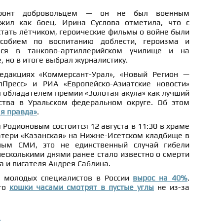
ронт добровольцем — он не был военным
ужил как боец. Ирина Суслова отметила, что с
стать лётчиком, героические фильмы о войне были
собием по воспитанию доблести, героизма и
лся в танково-артиллерийском училище и на
, но в итоге выбрал журналистику.
едакциях «Коммерсант-Урал», «Новый Регион —
лПресс» и РИА «Европейско-Азиатские новости»
ал обладателем премии «Золотая акула» как лучший
ства в Уральском федеральном округе. Об этом
я правда»
.
Родионовым состоится 12 августа в 11:30 в храме
тери «Казанская» на Нижне-Исетском кладбище в
ным СМИ, это не единственный случай гибели
несколькими днями ранее стало известно о смерти
а и писателя Андрея Саблина.
а молодых специалистов в России
вырос на 40%
.
что
кошки часами смотрят в пустые углы
не из-за
о