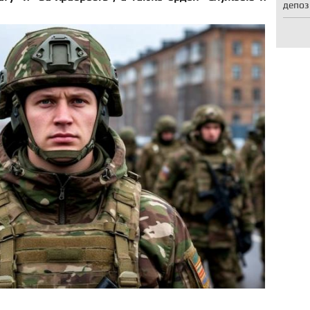
депоз