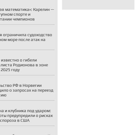
ая математика»: Карелин —
тупном спорте и
тании чемпионов
я ограничила судоходство
ном море после атак на
 известно о гибели
листа Родионова в зоне
 2025 году
ьство РФ в Норвегии
ило о запросах на переезд
сию
а и клубника под ударом:
рты предупредили о рисках
спороза в США