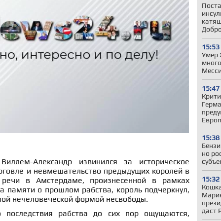
Поста
инсул
катящ
Добр
15:53
Умер 
много
Месс
15:47
Крити
Герман
преду
Евро
15:38
Бензи
но ро
Виллем-Александр извинился за историческое
субъе
орговле и невмешательство предыдущих королей в
15:32
 речи в Амстердаме, произнесенной в рамках
Кошка
а памяти о прошлом рабства, король подчеркнул,
Марин
мой нечеловеческой формой несвободы.
прези
даст 
 последствия рабства до сих пор ощущаются,