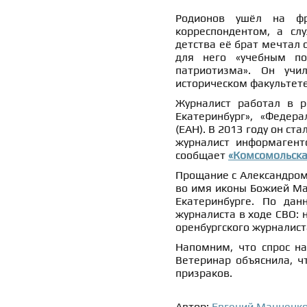
Родионов ушёл на ф
корреспондентом, а сл
детства её брат мечтал 
для него «учебным по
патриотизма». Он учи
историческом факультете
Журналист работал в р
Екатеринбург», «Федера
(ЕАН). В 2013 году он ст
журналист информагент
сообщает
«Комсомольска
Прощание с Александром 
во имя иконы Божией Ма
Екатеринбурге. По дан
журналиста в ходе СВО: 
оренбургского журналист
Напомним, что спрос н
Ветеринар объяснила, 
призраков.
Автор:
Евгений Манченк