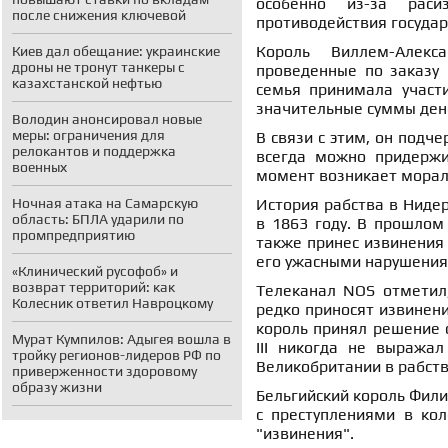
особенно из-за раси
после снижения ключевой
противодействия госуда
Король Виллем-Алекс
Киев дал обещание: украинские
дроны не тронут танкеры с
проведенные по заказу 
казахстанской нефтью
семья принимала участи
значительные суммы ден
Володин анонсировал новые
меры: ограничения для
В связи с этим, он подче
релокантов и поддержка
всегда можно придержи
военных
момент возникает морал
Ночная атака на Самарскую
История рабства в Нидер
область: БПЛА ударили по
в 1863 году. В прошлом
промпредприятию
также принес извинения
его ужасными нарушения
«Клинический русофоб» и
возврат территорий: как
Телеканал NOS отметил,
Колесник ответил Навроцкому
редко приносят извинени
король принял решение о
Мурат Кумпилов: Адыгея вошла в
III никогда не выража
тройку регионов-лидеров РФ по
Великобритании в рабстве
приверженности здоровому
образу жизни
Бельгийский король Фили
с преступлениями в кол
"извинения".