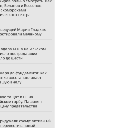
миров больно смотреть. Как
н, Беланов и Бессонов
 скоморохами
ического театра
еведущей Марии Гладких
остировали меланому
 удара БПЛА на Ильском
исло пострадавших
ло до шести
жара до фундамента: как
енко восстанавливает
вшую виллу
ию тащат в ЕС на
йском горбу: Пашинян
 цену предательства
придумали схему: активы РФ
 перевести в новый