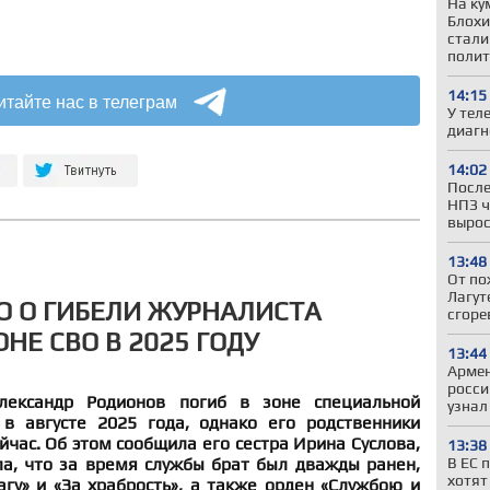
На ку
Блохи
стали
полит
14:15
итайте нас в телеграм
У тел
диагн
14:02
После
НПЗ ч
вырос
13:48
От по
Лагут
О О ГИБЕЛИ ЖУРНАЛИСТА
сгоре
НЕ СВО В 2025 ГОДУ
13:44
Армен
росси
лександр Родионов погиб в зоне специальной
узнал
в августе 2025 года, однако его родственники
йчас. Об этом сообщила его сестра Ирина Суслова,
13:38
ла, что за время службы брат был дважды ранен,
В ЕС 
хотят
гу» и «За храбрость», а также орден «Службою и