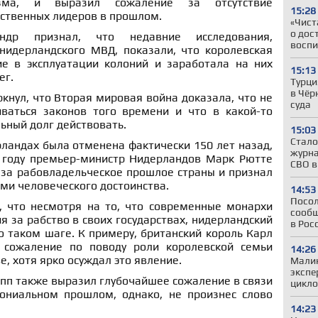
зма, и выразил сожаление за отсутствие
15:28
рственных лидеров в прошлом.
«Чист
о дос
андр признал, что недавние исследования,
воспи
нидерландского МВД, показали, что королевская
е в эксплуатации колоний и заработала на них
15:13
ег.
Турци
в Чёр
ркнул, что Вторая мировая война доказала, что не
суда
ваться законов того времени и что в какой-то
ьный долг действовать.
15:03
Стало
ландах была отменена фактически 150 лет назад,
журна
 году премьер-министр Нидерландов Марк Рютте
СВО в
 за рабовладельческое прошлое страны и признал
ми человеческого достоинства.
14:53
Посол
 что несмотря на то, что современные монархи
сообщ
я за рабство в своих государствах, нидерландский
в Рос
 таком шаге. К примеру, британский король Карл
л сожаление по поводу роли королевской семьи
14:26
, хотя ярко осуждал это явление.
Малин
экспе
пп также выразил глубочайшее сожаление в связи
цикло
ониальном прошлом, однако, не произнес слово
14:23