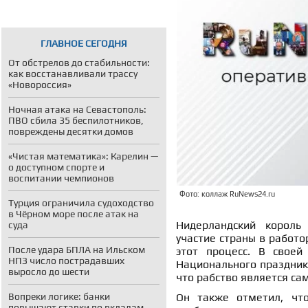
ГЛАВНОЕ СЕГОДНЯ
От обстрелов до стабильности:
как восстанавливали трассу
«Новороссия»
Ночная атака на Севастополь:
ПВО сбила 35 беспилотников,
повреждены десятки домов
«Чистая математика»: Карелин —
о доступном спорте и
воспитании чемпионов
Фото: коллаж RuNews24.ru
Турция ограничила судоходство
в Чёрном море после атак на
Нидерландский король 
суда
участие страны в работ
После удара БПЛА на Ильском
этот процесс. В своей
НПЗ число пострадавших
Национального праздник
выросло до шести
что рабство является са
Вопреки логике: банки
Он также отметил, что
повышают ставки по вкладам