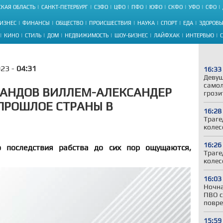
КАЯ ОБЛАСТЬ
САНКТ-ПЕТЕРБУРГ
СЗФО
ЦФО
ПФО
ЮФО
СКФО
УФО
СФО
ИЗНЕС
ФИНАНСЫ
ОБЩЕСТВО
ПРОИСШЕСТВИЯ
НАУКА
СПОРТ
ЕДА
ЗДОРОВЬ
КИНО
СТИЛЬ
ДОМ
НЕДВИЖИМОСТЬ
ШОУ-БИЗНЕС
ЛАЙФХАК
ИНТЕРВЬЮ
023 -
04:31
16:33
Девуш
самол
ЛАНДОВ ВИЛЛЕМ-АЛЕКСАНДЕР
грози
ПРОШЛОЕ СТРАНЫ В
16:28
Траге
колес
16:26
 последствия рабства до сих пор ощущаются,
Траге
колес
16:03
Ночна
ПВО с
повре
15:59