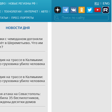
RU
|
ENG
ДФО
НОВЫЕ РЕГИОНЫ РФ
Е
ТЕХНОЛОГИИ
ИНТЕРНЕТ
АВТО
СТАТЬИ
ПРЕСС-ПОРТРЕТЫ
НОВОСТИ ДНЯ
ки с чемоданом догоняли
ёт в Шереметьево. Что им
т?
дия на трассе в Калмыкии:
о грузовика убило человека
дия на трассе в Калмыкии:
о грузовика убило человека
я атака на Севастополь:
била 35 беспилотников,
ждены десятки домов