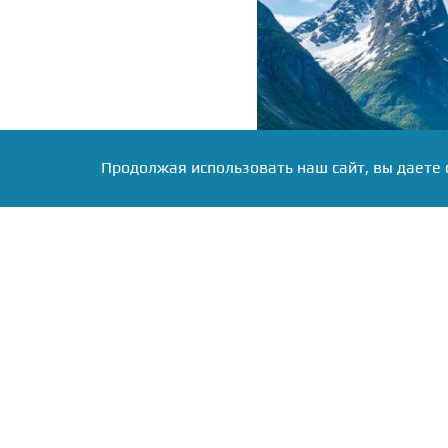
Продолжая использовать наш сайт, вы даете 
Фото: Коллаж RuNews24.ru
Запросы поступают от г
дипмиссии подчеркнули,
постоянное место жител
мигрантах. Статистик
уточняется.