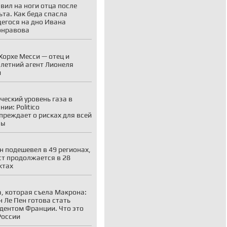
вил на ноги отца после
ьта. Как беда спасла
егося на дно Ивана
онравова
Хорхе Месси — отец и
летний агент Лионеля
и
ческий уровень газа в
ии: Politico
преждает о рисках для всей
пы
н подешевел в 49 регионах,
ст продолжается в 28
ктах
, которая съела Макрона:
 Ле Пен готова стать
дентом Франции. Что это
России