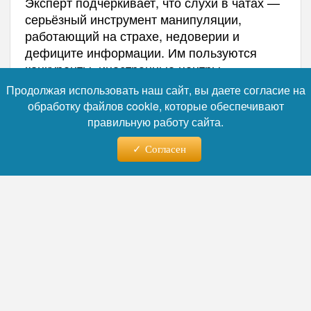
Эксперт подчёркивает, что слухи в чатах —
серьёзный инструмент манипуляции,
работающий на страхе, недоверии и
дефиците информации. Им пользуются
конкуренты, иностранные центры,
недобросовестные соседи. Бороться
Продолжая использовать наш сайт, вы даете согласие на
сложно: технически чаты — частное
обработку файлов cookie, которые обеспечивают
пространство, юридически доказать умысел
правильную работу сайта.
трудно, морально общество не выработало
иммунитет.
Согласен
«Единственное работающее
средство — культура верификации.
Прежде чем поверить или переслать
сообщение, задайте три вопроса: кто
автор? откуда информация? есть ли
официальное подтверждение? Пока мы
не научимся этому, «сарафанное радио