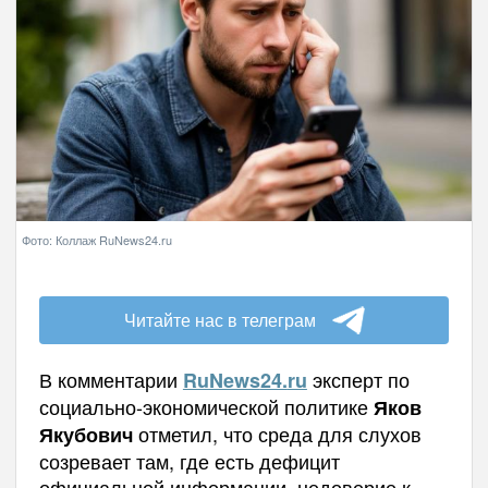
Фото: Коллаж RuNews24.ru
Читайте нас в телеграм
В комментарии
эксперт по
RuNews
24.
ru
социально-экономической политике
Яков
отметил, что среда для слухов
Якубович
созревает там, где есть дефицит
официальной информации, недоверие к