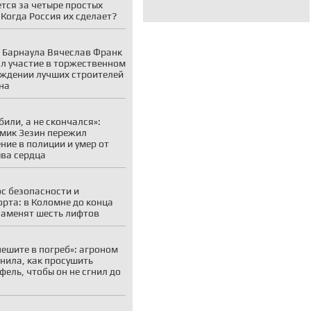
тся за четыре простых
 Когда Россия их сделает?
 Барнаула Вячеслав Франк
л участие в торжественном
ждении лучших строителей
на
убили, а не скончался»:
мик Зезин пережил
ние в полиции и умер от
ва сердца
с безопасности и
рта: в Коломне до конца
заменят шесть лифтов
пешите в погреб»: агроном
нила, как просушить
фель, чтобы он не сгнил до