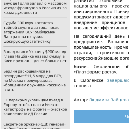
развития экономики.
внук де Голля заявил о массовом
национального проект
исходе французов в Россию из-за
инициированного Прези
краха духовности
предусматривает адресн
внедрение принципов 
Судьба 300 курян остается
тайной спустя два года после
повышение эффективност
вторжения ВСУ: омбудсмен
На сегодняшний день в
Лантратова озвучила
шокирующую статистику
предприятие. Больши
промышленность. Кроме
Запад влил в Украину $200 млрд:
отрасли, строительног
глава Нацбанка назвал сумму, а
ресурсоснабжающие орга
Киев признал — денег больше нет
Бизнес Смоленской 
Берлин раскошелился на
«Платформе роста».
рекордные €11,5 млрд для ВСУ,
В Смоленске
заверш
но Москва предупредила:
«бряцанием оружием» Россию не
тенниса.
взять
Автор:
Людмила Зайцева
ЕС перекрыл украинцам въезд в
Европу, чтобы спасти Киев от
катастрофы на фронте — жесткое
заявление МИД России
Ч
Секретное оружие ЖДВ: генерал-
майор Брагин раскрыл детали