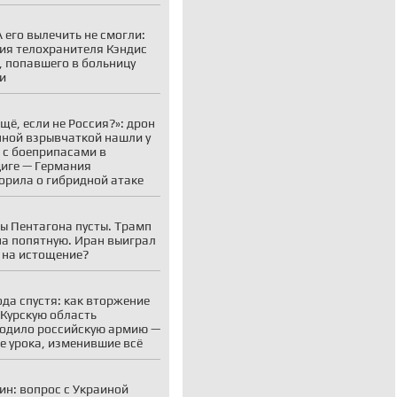
 его вылечить не смогли:
ия телохранителя Кэндис
, попавшего в больницу
и
ещё, если не Россия?»: дрон
нной взрывчаткой нашли у
 с боеприпасами в
иге — Германия
орила о гибридной атаке
ы Пентагона пусты. Трамп
на попятную. Иран выиграл
 на истощение?
ода спустя: как вторжение
 Курскую область
одило российскую армию —
е урока, изменившие всё
ин: вопрос с Украиной