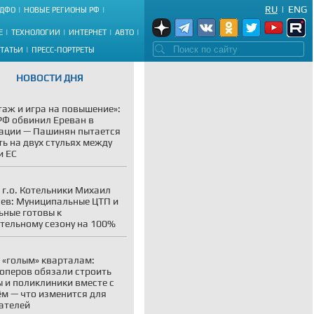
RU
|
ENG
ДФО
НОВЫЕ РЕГИОНЫ РФ
Е
ТЕХНОЛОГИИ
ИНТЕРНЕТ
АВТО
СТАТЬИ
ПРЕСС-ПОРТРЕТЫ
НОВОСТИ ДНЯ
аж и игра на повышение»:
Ф обвинил Ереван в
ации — Пашинян пытается
ть на двух стульях между
и ЕС
 г.о. Котельники Михаил
ев: Муниципальные ЦТП и
ьные готовы к
тельному сезону на 100%
 «голым» кварталам:
оперов обязали строить
 и поликлиники вместе с
м — что изменится для
ателей