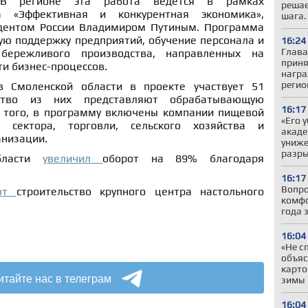
 В регионе эта работа ведётся в рамках
решае
а «Эффективная и конкурентная экономика»,
шага.
дентом России Владимиром Путиным. Программа
ую поддержку предприятий, обучение персонала и
16:24
Глава
бережливого производства, направленных на
приня
и бизнес-процессов.
награ
регио
 Смоленской области в проекте участвует 51
нство из них представляют обрабатывающую
16:17
 того, в программу включены компании пищевой
«Его 
о сектора, торговли, сельского хозяйства и
акаде
низации.
униже
разры
области
увеличил
оборот на 89% благодаря
16:17
Вопро
ают
строительство крупного центра настольного
комфо
года 
16:04
«Не с
объяс
карто
итайте нас в телеграм
зимы
16:04