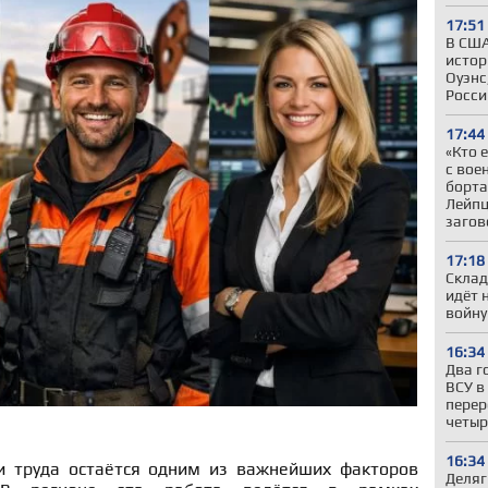
17:51
В США
истор
Оуэнс
Росси
17:44
«Кто 
с вое
борта
Лейпц
загов
17:18
Склад
идёт 
войну
16:34
Два г
ВСУ в
перер
четыр
16:34
и труда остаётся одним из важнейших факторов
Деляг