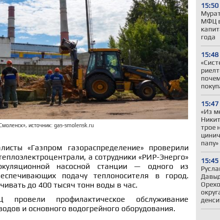
15:50
Мурат
МФЦ в
капит
года
15:48
«Сист
риелт
почем
покуп
15:47
«Из м
Никит
моленск», источник: gas-smolensk.ru
трое 
цинич
папу»
листы «Газпром газораспределение» проверили
теплоэлектроцентрали, а сотрудники «РИР-Энерго»
15:45
куляционной насосной станции — одного из
Русла
еспечивающих подачу теплоносителя в город.
Давыд
ивать до 400 тысяч тонн воды в час.
Орехо
округ
 провели профилактическое обслуживание
денси
одов и основного водогрейного оборудования.