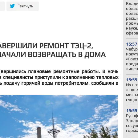
Влади
облас
облас
расши
промы
науке
сфер
АВЕРШИЛИ РЕМОНТ ТЭЦ-2,
15:57
Чебур
НАЧАЛИ ВОЗВРАЩАТЬ В ДОМА
иркут
«Союз
прода
лицен
авершились плановые ремонтные работы. В ночь
а специалисты приступили к заполнению тепловых
15:55
ь подачу горячей воды потребителям, сообщили в
Их на
людьм
мигра
сущно
15:55
Русоф
Запад
сосущ
горьк