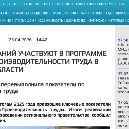
КАЯ ОБЛАСТЬ
САНКТ-ПЕТЕРБУРГ
СЗФО
ЦФО
ПФО
ЮФО
СКФО
УФО
СФО
ИЗНЕС
ФИНАНСЫ
ОБЩЕСТВО
ПРОИСШЕСТВИЯ
НАУКА
СПОРТ
ЕДА
ЗДОРОВЬ
КИНО
СТИЛЬ
ДОМ
НЕДВИЖИМОСТЬ
ШОУ-БИЗНЕС
ЛАЙФХАК
ИНТЕРВЬЮ
23.04.2026 -
14:42
17:58
«Шант
МИД Р
АНИЙ УЧАСТВУЮТ В ПРОГРАММЕ
эскал
усиде
ОИЗВОДИТЕЛЬНОСТИ ТРУДА В
ЕАЭС 
БЛАСТИ
17:57
Глава
Собол
 перевыполнила показатели по
котел
 труда
отопи
17:55
итогам 2025 года превзошла ключевые показатели
Конец
«Производительность труда». Итоги реализации
девел
заседании регионального правительства, сообщил
школы
ин.
жильё
покуп