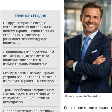
ГЛАВНОЕ СЕГОДНЯ
Не друг, не враг, а сосед, с
которым нельзя поссориться:
почему Турция — единственная
страна НАТО, которая не
разрывает экономику ради
политики?
«Национальные предатели нам
не нужны!»: ЦИК разместила
политические партии в
избирательном бюллетене
Скандал в Кэмп-Дэвиде: Трамп
устроил разнос главе Пентагона
из-за пустых ракетных складов
Трамп пообещал американцам
«жизнь в аду» к концу года из-за
Фото: коллаж RuNews24.ru
кандидатов-социалистов от
демократов
Рост производительност
«Европа потеряла ориентиры»: