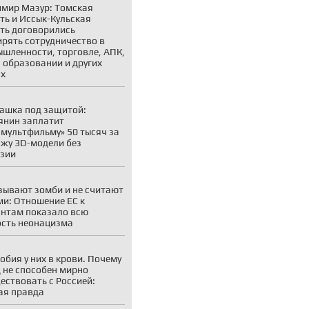
мир Мазур: Томская
ть и Иссык-Кульская
ть договорились
рять сотрудничество в
шленности, торговле, АПК,
, образовании и других
ах
ашка под защитой:
янин заплатит
мультфильму» 50 тысяч за
жу 3D-модели без
зии
зывают зомби и не считают
и: Отношение ЕС к
нтам показало всю
сть неонацизма
обия у них в крови. Почему
 не способен мирно
ествовать с Россией:
ая правда