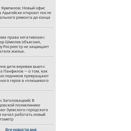
 Кумпилов: Новый офис
 Адыгейске откроют после
ального ремонта до конца
ема права негативная»:
ор Шмелев объяснил,
у Росреестр не защищает
ателя жилья.
еня дети веревки вьют»:
а Панфилов — о том, как
наследников превращают
ного героя в «плюшевого
н Заголовацкий: В
овской поликлинике
во-Зуевского городского
а начал работать новый
тометр
Все новости дня