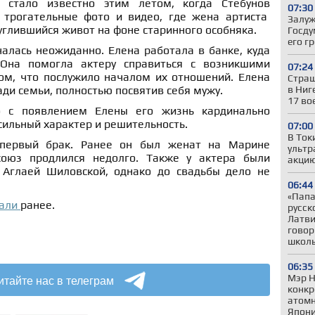
 стало известно этим летом, когда Стебунов
07:30
 трогательные фото и видео, где жена артиста
Залуж
глившийся живот на фоне старинного особняка.
Госду
его г
алась неожиданно. Елена работала в банке, куда
Она помогла актеру справиться с возникшими
07:24
м, что послужило началом их отношений. Елена
Страш
в Ниг
ади семьи, полностью посвятив себя мужу.
17 во
о с появлением Елены его жизнь кардинально
сильный характер и решительность.
07:00
В Ток
 первый брак. Ранее он был женат на Марине
ультр
союз продлился недолго. Также у актера были
акцию
 Аглаей Шиловской, однако до свадьбы дело не
06:44
«Папа,
сали
ранее.
русск
Латви
говор
школ
06:35
итайте нас в телеграм
Мэр Н
конкр
атомн
Япони