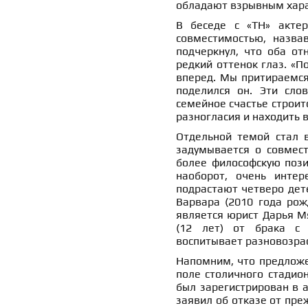
обладают взрывным хар
В беседе с «ТН» актер
совместимостью, назва
подчеркнул, что оба от
редкий оттенок глаз. «П
вперед. Мы притираемся 
поделился он. Эти сло
семейное счастье строит
разногласия и находить в
Отдельной темой стал в
задумывается о совмест
более философскую позиц
наоборот, очень интер
подрастают четверо дет
Варвара (2010 года рож
является юрист Дарья Мя
(12 лет) от брака с 
воспитывает разновозрас
Напомним, что предложе
поле столичного стадио
был зарегистрирован в а
заявил об отказе от пре