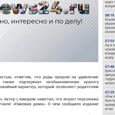
ждет 
вопре
08:16
Кошма
украи
храня
хозяе
07:59
Ад в 
зажив
конди
жару
07:48
Брита
мигра
остью, отметив, что роды прошли на удивление
терро
также подчеркнул необыкновенную красоту
нелег
покойный характер, который позволяет родителям
07:39
«Рак 
. Актер с юмором заметил, что играет персонажа
Ханте
такле «Пиковая дама». О чем сообщило издание
шокир
отца