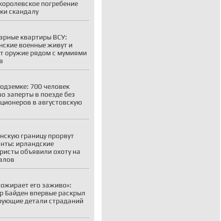
королевское погребение
ки скандалу
рные квартиры ВСУ:
нские военные живут и
т оружие рядом с мумиями
в
подземке: 700 человек
о заперты в поезде без
ционеров в августовскую
нскую границу прорвут
нты: ирландские
ристы объявили охоту на
алов
пожирает его заживо»:
р Байден впервые раскрыл
ующие детали страданий