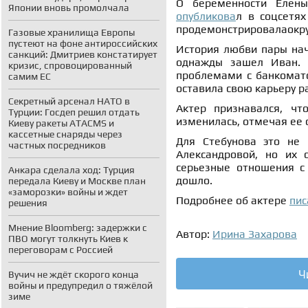
О беременности Елены
Японии вновь промолчала
опубликова
л в соцсетях
продемонстрировалаокру
Газовые хранилища Европы
пустеют на фоне антироссийских
История любви пары нач
санкций: Дмитриев констатирует
однажды зашел Иван. 
кризис, спровоцированный
проблемами с банкомато
самим ЕС
оставила свою карьеру р
Секретный арсенал НАТО в
Актер признавался, чт
Турции: Госдеп решил отдать
изменилась, отмечая ее 
Киеву ракеты ATACMS и
кассетные снаряды через
Для Стебунова это не
частных посредников
Александровой, но их 
серьезные отношения с
Анкара сделала ход: Турция
дошло.
передала Киеву и Москве план
«заморозки» войны и ждет
Подробнее об актере
пи
решения
Мнение Bloomberg: задержки с
Автор:
Ирина Захарова
ПВО могут толкнуть Киев к
переговорам с Россией
Ч
Вучич не ждёт скорого конца
войны и предупредил о тяжёлой
зиме