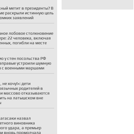
ный метит в президенты? В
ме раскрыли истинную цель
ромких заявлений
ное лобовое столкновение
ере: 22 человека, включая
енных, погибли на месте
ио у стен посольства РФ
аправые устроили шумную
 с военными маршами
 не хочу!»: дети
оязычных родителей в
и массово отказываются
ить на латышском вне
ы
агасаки назвал
етного виновника
ого удара, а премьер
и вновь промолчала