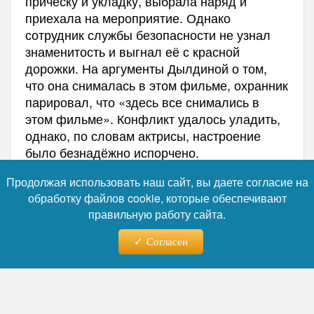
причёску и укладку, выбрала наряд и
приехала на мероприятие. Однако
сотрудник службы безопасности не узнал
знаменитость и выгнал её с красной
дорожки. На аргументы Дылдиной о том,
что она снималась в этом фильме, охранник
парировал, что «здесь все снимались в
этом фильме». Конфликт удалось уладить,
однако, по словам актрисы, настроение
было безнадёжно испорчено.
Несмотря на отдельные неудачи и критику в
Продолжая использовать наш сайт, вы даете согласие на
свой адрес, Дылдина продолжает активно
обработку файлов cookie, которые обеспечивают
развиваться как в творчестве, так и в
правильную работу сайта.
бизнесе. Открытие салона на Рублёвке —
очередной шаг в её карьере, который, судя
Согласен
по реакции аудитории, не оставляет
равнодушным ни поклонников, ни
противников.