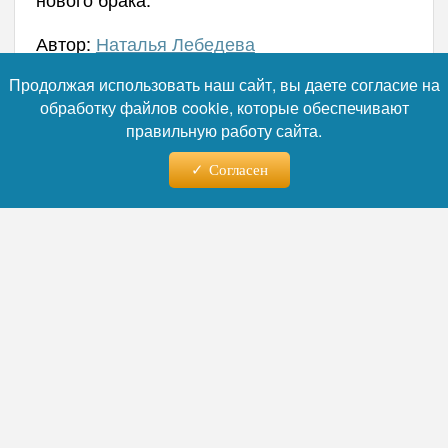
Автор:
Наталья Лебедева
Продолжая использовать наш сайт, вы даете согласие на
обработку файлов cookie, которые обеспечивают
Читайте нас в телеграм
правильную работу сайта.
Согласен
07.08.2026 - 01:35
Закрытая свадьба Клавы Коки
и Димы Масленникова:
первые фото с тайного
торжества в стиле старины