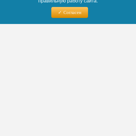
правильную работу сайта.
Согласен
07.08.2026 - 01:35
Закрытая свадьба Клавы Коки
и Димы Масленникова:
первые фото с тайного
торжества в стиле старины
Певица Клава Кока и блогер Дима
Масленников впервые показали кадры со
своей свадьбы, которая прошла в узком
кругу на природе. Торжество, оформленное
в старинной эстетике, собрало гостей в
белых летних нарядах и запомнилось