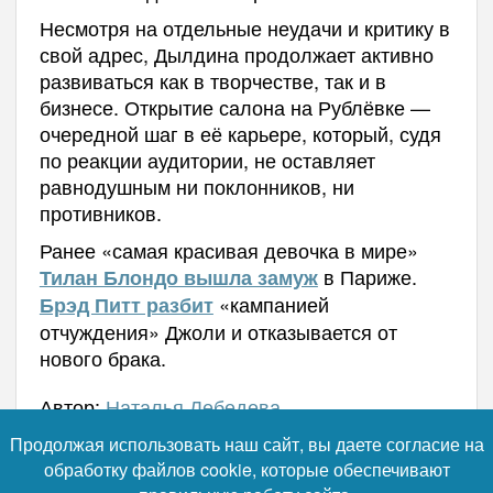
Несмотря на отдельные неудачи и критику в
свой адрес, Дылдина продолжает активно
развиваться как в творчестве, так и в
бизнесе. Открытие салона на Рублёвке —
очередной шаг в её карьере, который, судя
по реакции аудитории, не оставляет
равнодушным ни поклонников, ни
противников.
Ранее «самая красивая девочка в мире»
в Париже.
Тилан Блондо вышла замуж
«кампанией
Брэд Питт разбит
отчуждения» Джоли и отказывается от
нового брака.
Автор:
Наталья Лебедева
Продолжая использовать наш сайт, вы даете согласие на
обработку файлов cookie, которые обеспечивают
Читайте нас в телеграм