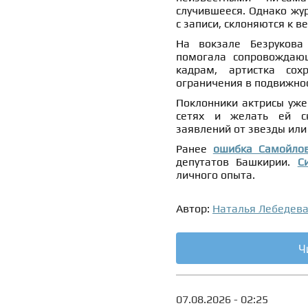
случившееся. Однако жур
с записи, склоняются к в
На вокзале Безрукова
помогала сопровождающ
кадрам, артистка сох
ограничения в подвижнос
Поклонники актрисы уже
сетях и желать ей ск
заявлений от звезды или
Ранее
ошибка Самойло
депутатов Башкирии.
С
личного опыта.
Автор:
Наталья Лебедев
Ч
07.08.2026 - 02:25