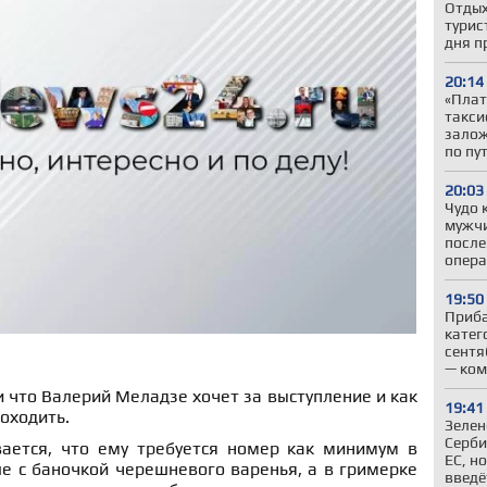
Отдых
турис
дня п
20:14
«Плат
такси
залож
по пу
20:03
Чудо 
мужчи
после
опер
19:50
Приба
катег
сентя
— ком
и что Валерий Меладзе хочет за выступление и как
19:41
оходить.
Зелен
Серби
ается, что ему требуется номер как минимум в
ЕС, н
е с баночкой черешневого варенья, а в гримерке
введё