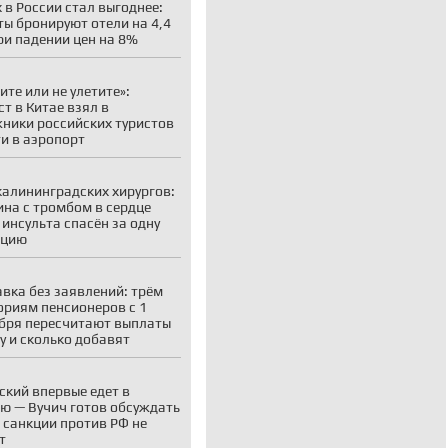
 в России стал выгоднее:
ты бронируют отели на 4,4
ри падении цен на 8%
ите или не улетите»:
ст в Китае взял в
ники российских туристов
ти в аэропорт
калининградских хирургов:
на с тромбом в сердце
 инсульта спасён за одну
ацию
вка без заявлений: трём
ориям пенсионеров с 1
бря пересчитают выплаты
у и сколько добавят
ский впервые едет в
ю — Вучич готов обсуждать
о санкции против РФ не
т