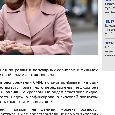
Спаса
турис
на Эл
18:17
Школы
тысяч
учебн
18:12
На АЗ
виды 
сниж
тная по ролям в популярных сериалах и фильмах,
и проблемами со здоровьем.
 в распоряжении СМИ, актриса прибывает на один
 но вместо привычного передвижения пешком она
 инвалидным креслом. На видео отчетливо видно,
тости надежно зафиксирована гипсовой повязкой,
сть самостоятельной ходьбы.
чения травмы на данный момент остаются
актриса, ни ее представители не комментировали