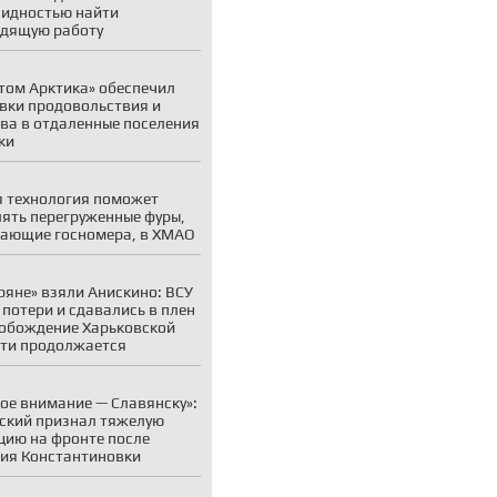
идностью найти
дящую работу
том Арктика» обеспечил
вки продовольствия и
ва в отдаленные поселения
ки
 технология поможет
ять перегруженные фуры,
ающие госномера, в ХМАО
ряне» взяли Анискино: ВСУ
 потери и сдавались в плен
обождение Харьковской
ти продолжается
ое внимание — Славянску»:
ский признал тяжелую
цию на фронте после
ия Константиновки