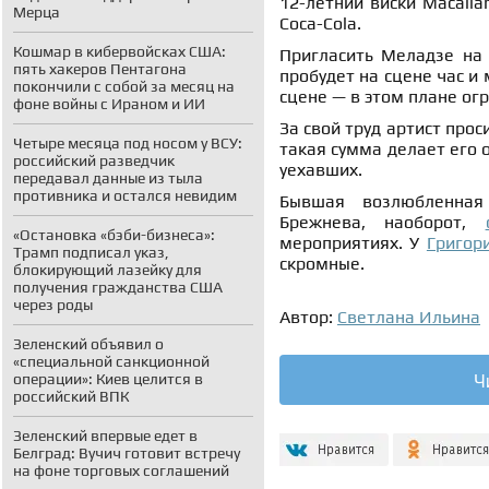
12-летний виски Macalla
Мерца
Coca-Cola.
Кошмар в кибервойсках США:
Пригласить Меладзе на
пять хакеров Пентагона
пробудет на сцене час и
покончили с собой за месяц на
сцене — в этом плане огр
фоне войны с Ираном и ИИ
За свой труд артист прос
Четыре месяца под носом у ВСУ:
такая сумма делает его 
российский разведчик
уехавших.
передавал данные из тыла
противника и остался невидим
Бывшая возлюбленная
Брежнева, наоборот,
«Остановка «бэби-бизнеса»:
мероприятиях. У
Григор
Трамп подписал указ,
скромные.
блокирующий лазейку для
получения гражданства США
через роды
Автор:
Светлана Ильина
Зеленский объявил о
«специальной санкционной
Ч
операции»: Киев целится в
российский ВПК
Зеленский впервые едет в
Белград: Вучич готовит встречу
на фоне торговых соглашений