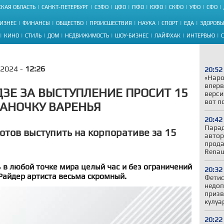
КАЯ ОБЛАСТЬ
САНКТ-ПЕТЕРБУРГ
СЗФО
ЦФО
ПФО
ЮФО
СКФО
УФО
СФО
ИЗНЕС
ФИНАНСЫ
ОБЩЕСТВО
ПРОИСШЕСТВИЯ
НАУКА
СПОРТ
ЕДА
ЗДОРОВЬ
КИНО
СТИЛЬ
ДОМ
НЕДВИЖИМОСТЬ
ШОУ-БИЗНЕС
ЛАЙФХАК
ИНТЕРВЬЮ
.2024 -
12:26
20:52
«Наро
вперв
ЗЕ ЗА ВЫСТУПЛЕНИЕ ПРОСИТ 15
верси
вот п
БАНОЧКУ ВАРЕНЬЯ
20:42
Парад
отов выступить на корпоративе за 15
автор
прода
Renau
 в любой точке мира целый час и без ограничений
20:32
Райдер артиста весьма скромный.
Фетис
недоп
призв
кулуа
20:22