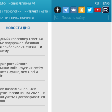
RU
|
ENG
ДФО
НОВЫЕ РЕГИОНЫ РФ
Е
ТЕХНОЛОГИИ
ИНТЕРНЕТ
АВТО
СТАТЬИ
ПРЕСС-ПОРТРЕТЫ
НОВОСТИ ДНЯ
дный» кроссовер Tenet T4L
ые подорожал: базовая
я прибавила 20 тысяч — и
очему
окс российского
ынка: Rolls-Royce и Bentley
ются лучше, чем Opel и
lt
ов назвал виновных в
уске России на ЧМ-2027 — и
ал учиться договариваться
рно