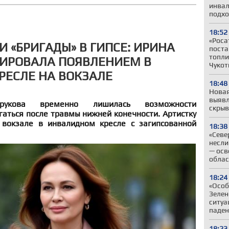
инвал
подхо
18:52
«Роса
И «БРИГАДЫ» В ГИПСЕ: ИРИНА
поста
топли
КИРОВАЛА ПОЯВЛЕНИЕМ В
Чукот
ЕСЛЕ НА ВОКЗАЛЕ
18:48
Новая
выявл
рукова временно лишилась возможности
скрыв
аться после травмы нижней конечности. Артистку
 вокзале в инвалидном кресле с загипсованной
18:38
«Севе
несли
— осв
облас
18:24
«Особ
Зелен
ситуа
паден
18:23