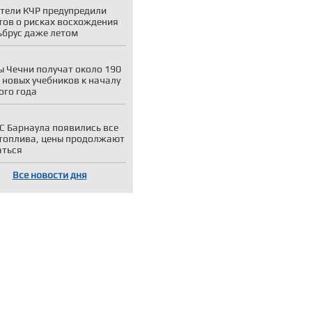
тели КЧР предупредили
тов о рисках восхождения
ьбрус даже летом
 Чечни получат около 190
 новых учебников к началу
ого года
С Барнаула появились все
топлива, цены продолжают
аться
Все новости дня