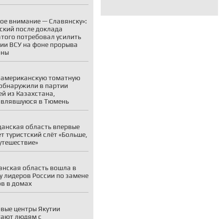
ое внимание — Славянску»:
ский после доклада
того потребовал усилить
ии ВСУ на фоне прорыва
оны
американскую томатную
обнаружили в партии
й из Казахстана,
авлявшуюся в Тюмень
анская область впервые
т туристский слёт «Больше,
утешествие»
нская область вошла в
у лидеров России по замене
в в домах
вые центры Якутии
ают людям с