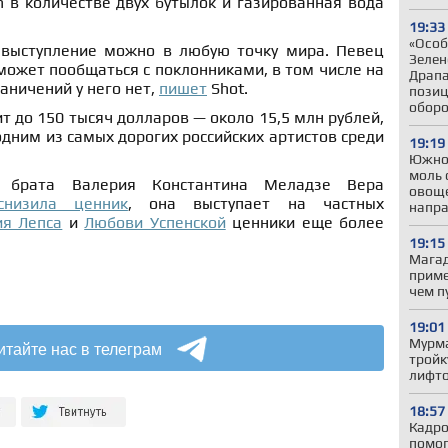
n в количестве двух бутылок и газированная вода
19:33
«Особ
 выступление можно в любую точку мира. Певец
Зелен
 может пообщаться с поклонниками, в том числе на
Драпа
аничений у него нет,
пишет
Shot.
позиц
обор
ит до 150 тысяч долларов — около 15,5 млн рублей,
одним из самых дорогих российских артистов среди
19:19
Южно
моль 
 брата Валерия Константина Меладзе Вера
овоще
снизила ценник
, она выступает на частных
напр
ия Лепса
и
Любови Успенской
ценники еще более
19:15
Магад
приме
чем п
19:01
Мурма
итайте нас в телеграм
тройк
лифто
18:57
Кадро
помог