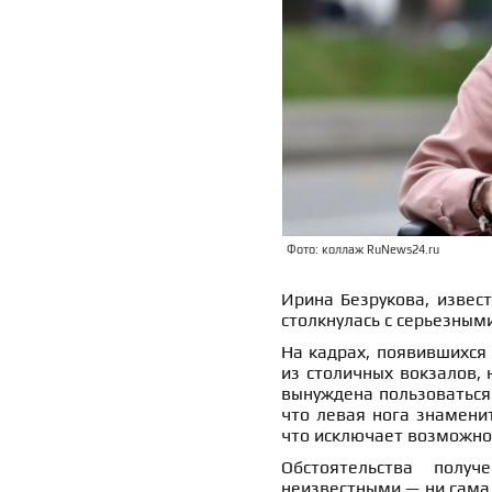
Фото: коллаж RuNews24.ru
Ирина Безрукова, извес
столкнулась с серьезным
На кадрах, появившихся
из столичных вокзалов,
вынуждена пользоваться
что левая нога знамени
что исключает возможно
Обстоятельства полу
неизвестными — ни сама 