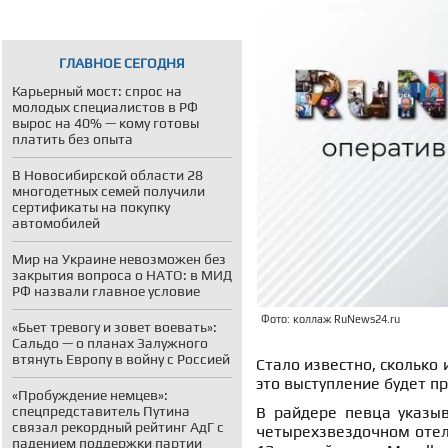
ГЛАВНОЕ СЕГОДНЯ
Карьерный мост: спрос на
молодых специалистов в РФ
вырос на 40% — кому готовы
платить без опыта
В Новосибирской области 28
многодетных семей получили
сертификаты на покупку
автомобилей
Мир на Украине невозможен без
закрытия вопроса о НАТО: в МИД
РФ назвали главное условие
Фото: коллаж RuNews24.ru
«Бьет тревогу и зовет воевать»:
Сальдо — о планах Залужного
втянуть Европу в войну с Россией
Стало известно, сколько 
это выступление будет пр
«Пробуждение немцев»:
спецпредставитель Путина
В райдере певца указыв
связал рекордный рейтинг АдГ с
четырехзвездочном отел
падением поддержки партии