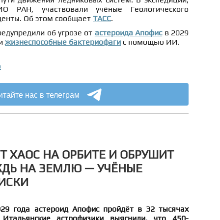
О РАН, участвовали учёные Геологического
уденты. Об этом сообщает
ТАСС
.
редупредили об угрозе от
астероида Апофис
в 2029
ли
жизнеспособные бактериофаги
с помощью ИИ.
о
итайте нас в телеграм
Т ХАОС НА ОРБИТЕ И ОБРУШИТ
ДЬ НА ЗЕМЛЮ — УЧЁНЫЕ
ИСКИ
29 года астероид Апофис пройдёт в 32 тысячах
Итальянские астрофизики выяснили, что 450-