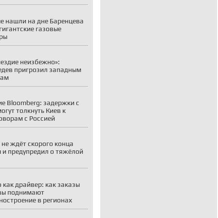
е нашли на дне Баренцева
гигантские газовые
ры
ездие неизбежно»:
дев пригрозил западным
рам
е Bloomberg: задержки с
огут толкнуть Киев к
оворам с Россией
 не ждёт скорого конца
 и предупредил о тяжёлой
 как драйвер: как заказы
вы поднимают
остроение в регионах