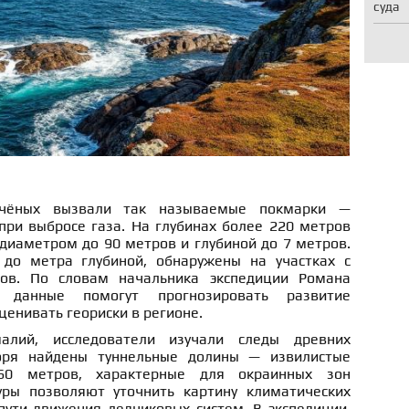
суда
учёных вызвали так называемые покмарки —
при выбросе газа. На глубинах более 220 метров
диаметром до 90 метров и глубиной до 7 метров.
 до метра глубиной, обнаружены на участках с
ов. По словам начальника экспедиции Романа
е данные помогут прогнозировать развитие
ценивать геориски в регионе.
лий, исследователи изучали следы древних
оря найдены туннельные долины — извилистые
60 метров, характерные для окраинных зон
уры позволяют уточнить картину климатических
пути движения ледниковых систем. В экспедиции,