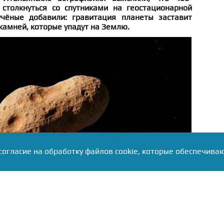
столкнуться со спутниками на геостационарной
учёные добавили: гравитация планеты заставит
 камней, которые упадут на Землю.
согласие на обработку файлов cookie, которые обеспечива