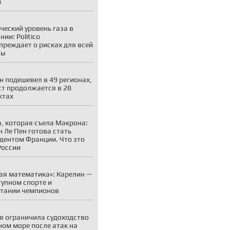
и
ческий уровень газа в
ии: Politico
преждает о рисках для всей
пы
н подешевел в 49 регионах,
ст продолжается в 28
ктах
, которая съела Макрона:
 Ле Пен готова стать
дентом Франции. Что это
России
ая математика»: Карелин —
тупном спорте и
тании чемпионов
я ограничила судоходство
ном море после атак на