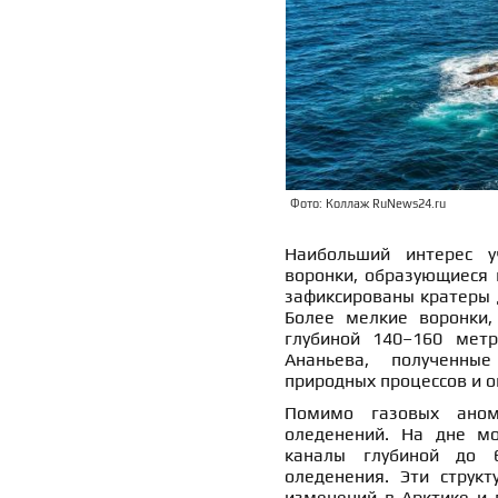
Фото: Коллаж RuNews24.ru
Наибольший интерес 
воронки, образующиеся 
зафиксированы кратеры 
Более мелкие воронки,
глубиной 140–160 метр
Ананьева, полученны
природных процессов и о
Помимо газовых анома
оледенений. На дне м
каналы глубиной до 
оледенения. Эти структ
изменений в Арктике и 