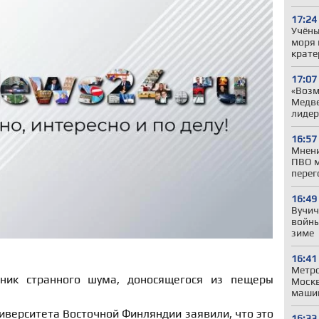
17:24
Учёны
моря 
крате
17:07
«Возм
Медве
лиде
16:57
Мнени
ПВО м
перег
16:49
Вучич
войны
зиме
16:41
Метро
ник странного шума, доносящегося из пещеры
Моск
машин
ниверситета Восточной Финляндии заявили, что это
16:33