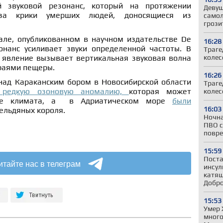
й звуковой резонанс, который на протяжении
Девуш
за крики умерших людей, доносящиеся из
самол
грози
але, опубликованном в научном издательстве De
16:28
зонанс усиливает звуки определенной частоты. В
Траге
колес
о явление вызывает вертикальная звуковая волна
раями пещеры.
16:26
над Караканским бором в Новосибирской области
Траге
и редкую озоновую аномалию,
которая может
колес
ие климата, а
в Адриатическом море
были
16:03
ельдяных короля.
Ночна
ПВО с
повре
15:59
Поста
итайте нас в телеграм
инсул
катящ
Добр
15:53
Умер 
много