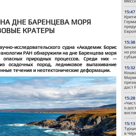
Месс
15:47
Крити
НА ДНЕ БАРЕНЦЕВА МОРЯ
Герман
преду
ЗОВЫЕ КРАТЕРЫ
Евро
15:38
аучно-исследовательского судна «Академик Борис
Бензи
но ро
еанологии РАН обнаружили на дне Баренцева моря
субъе
о опасных природных процессов. Среди них —
з осадочных пород, ледниковое выпахивание
15:32
онные течения и неотектонические деформации.
Кошка
Марин
прези
даст 
15:28
«Чист
о дос
воспи
15:13
Турци
в Чёр