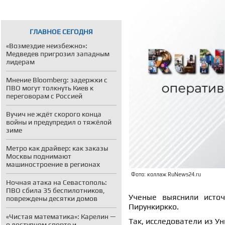
ГЛАВНОЕ СЕГОДНЯ
«Возмездие неизбежно»:
Медведев пригрозил западным
лидерам
Мнение Bloomberg: задержки с
ПВО могут толкнуть Киев к
переговорам с Россией
Вучич не ждёт скорого конца
войны и предупредил о тяжёлой
зиме
Метро как драйвер: как заказы
Москвы поднимают
машиностроение в регионах
Фото: коллаж RuNews24.ru
Ночная атака на Севастополь:
ПВО сбила 35 беспилотников,
Ученые выяснили источ
повреждены десятки домов
Пирункиркко.
«Чистая математика»: Карелин —
Так, исследователи из У
о доступном спорте и