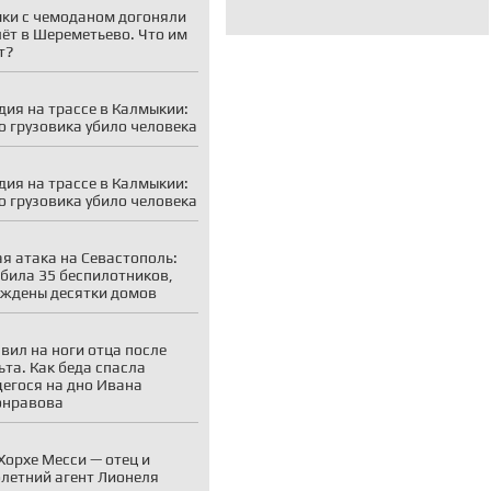
ки с чемоданом догоняли
ёт в Шереметьево. Что им
т?
дия на трассе в Калмыкии:
о грузовика убило человека
дия на трассе в Калмыкии:
о грузовика убило человека
я атака на Севастополь:
била 35 беспилотников,
ждены десятки домов
вил на ноги отца после
ьта. Как беда спасла
егося на дно Ивана
онравова
Хорхе Месси — отец и
летний агент Лионеля