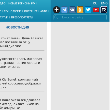
RU
|
ENG
ДФО
НОВЫЕ РЕГИОНЫ РФ
Е
ТЕХНОЛОГИИ
ИНТЕРНЕТ
АВТО
СТАТЬИ
ПРЕСС-ПОРТРЕТЫ
НОВОСТИ ДНЯ
 хочет пива». Дочь Алексея
а* поставила отцу
ьный диагноз
уэне состоялась массовая
страция против Мерца и
равительства
 Kia Sonet: компактный
ский кроссовер добрался
ссии
a Raize оказался дешевле
ских одноклассников на
йском рынке