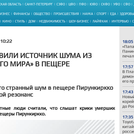
КАЯ ОБЛАСТЬ
САНКТ-ПЕТЕРБУРГ
СЗФО
ЦФО
ПФО
ЮФО
СКФО
УФО
СФО
ИЗНЕС
ФИНАНСЫ
ОБЩЕСТВО
ПРОИСШЕСТВИЯ
НАУКА
СПОРТ
ЕДА
ЗДОРОВЬ
КИНО
СТИЛЬ
ДОМ
НЕДВИЖИМОСТЬ
ШОУ-БИЗНЕС
ЛАЙФХАК
ИНТЕРВЬЮ
10:22
18:05
«Папа
Панин
ВИЛИ ИСТОЧНИК ШУМА ИЗ
печал
ГО МИРА» В ПЕЩЕРЕ
17:57
В Пла
демон
его п
то странный шум в пещере Пирункиркко
17:43
ой резонанс
Новый
корей
до Ро
стные люди считали, что слышат крики умерших
пещеры Пирункиркко.
17:35
Toyot
китай
росси