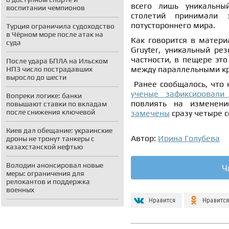
всего лишь уникальны
воспитании чемпионов
столетий принимали 
потустороннего мира.
Турция ограничила судоходство
в Чёрном море после атак на
Как говорится в матери
суда
Gruyter, уникальный ре
частности, в пещере эт
После удара БПЛА на Ильском
между параллельными к
НПЗ число пострадавших
выросло до шести
Ранее сообщалось, что 
ученые зафиксировал
Вопреки логике: банки
повлиять на изменен
повышают ставки по вкладам
после снижения ключевой
замечены
сразу четыре с
Киев дал обещание: украинские
Автор:
Ирина Голубева
дроны не тронут танкеры с
казахстанской нефтью
Володин анонсировал новые
Ч
меры: ограничения для
релокантов и поддержка
военных